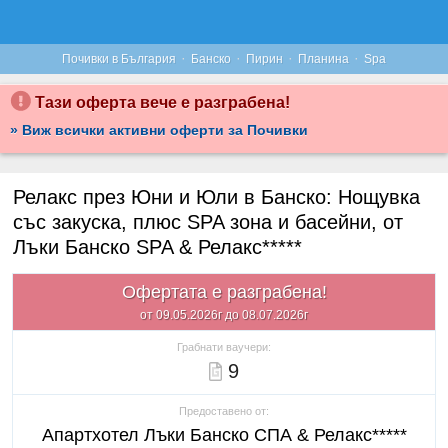
·
·
·
·
Почивки в България
Банско
Пирин
Планина
Spa
Тази оферта вече е разграбена!
» Виж всички активни оферти за Почивки
Релакс през Юни и Юли в Банско: Нощувка
със закуска, плюс SPA зона и басейни, от
Лъки Банско SPA & Релакс*****
Офертата е разграбена!
от 09.05.2026г до 08.07.2026г
Грабнати ваучери:
9
Предоставено от:
Апартхотел Лъки Банско СПА & Релакс*****