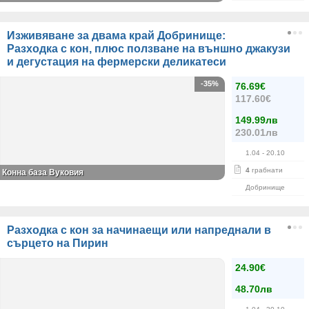
Изживяване за двама край Добринище:
Разходка с кон, плюс ползване на външно джакузи
и дегустация на фермерски деликатеси
-35%
76.69€
117.60€
149.99лв
230.01лв
1.04
- 20.10
4
грабнати
Конна база Вуковия
Добринище
Разходка с кон за начинаещи или напреднали в
сърцето на Пирин
24.90€
48.70лв