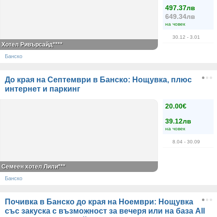
497.37лв
649.34лв
на човек
30.12
- 3.01
Хотел Ривърсайд****
Банско
До края на Септември в Банско: Нощувка, плюс
интернет и паркинг
20.00€
39.12лв
на човек
8.04
- 30.09
Семеен хотел Лили***
Банско
Почивка в Банско до края на Ноември: Нощувка
със закуска с възможност за вечеря или на база All