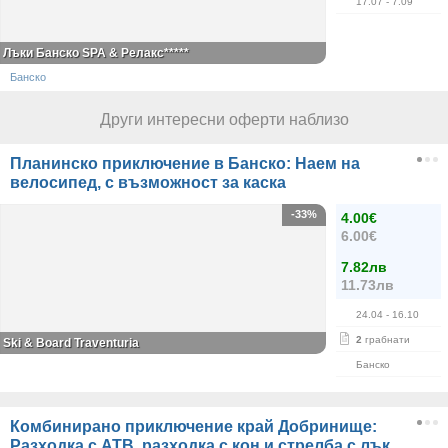
17.07
- 7.09
Лъки Банско SPA & Релакс*****
Банско
Други интересни оферти наблизо
Планинско приключение в Банско: Наем на
велосипед, с възможност за каска
-33%
4.00€
6.00€
7.82лв
11.73лв
24.04
- 16.10
2
грабнати
Ski & Board Traventuria
Банско
Комбинирано приключение край Добринище:
Разходка с АТВ, разходка с кон и стрелба с лък