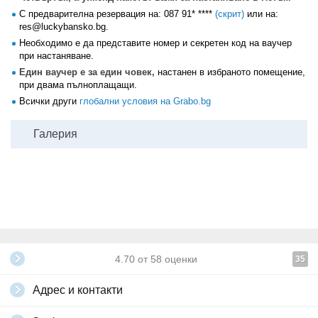
С предварителна резервация на:
087 91* ****
(скрит)
или на:
res@luckybansko.bg.
Необходимо е да представите номер и секретен код на ваучер
при настаняване.
Един ваучер е за един човек,
настанен в избраното помещение,
при двама пълноплащащи.
Всички други
глобални условия на Grabo.bg
Галерия
4.70
от
58
оценки
35
Адрес и контакти