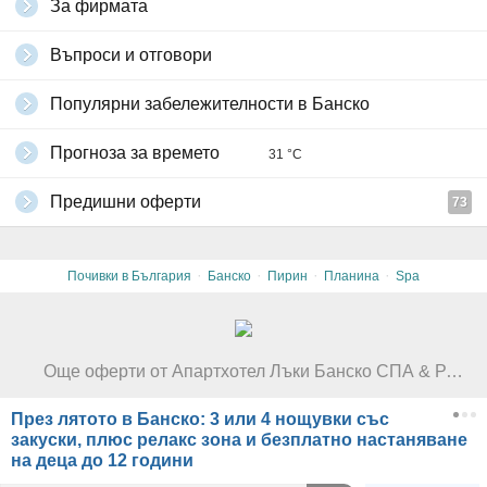
За фирмата
Въпроси и отговори
Популярни забележителности в Банско
Прогноза за времето
31 °C
Предишни оферти
73
·
·
·
·
Почивки в България
Банско
Пирин
Планина
Spa
Още оферти от Апартхотел Лъки Банско СПА & Релакс*****
През лятото в Банско: 3 или 4 нощувки със
закуски, плюс релакс зона и безплатно настаняване
на деца до 12 години