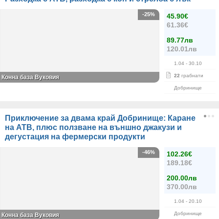
-25%
45.90€
61.36€
89.77лв
120.01лв
1.04
- 30.10
22
грабнати
Конна база Вуковия
Добринище
Приключение за двама край Добринище: Каране
на АТВ, плюс ползване на външно джакузи и
дегустация на фермерски продукти
-46%
102.26€
189.18€
200.00лв
370.00лв
1.04
- 20.10
Добринище
Конна база Вуковия