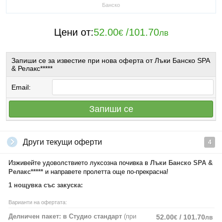
Банско
Цени от:
52.00
/
101.70
€
лв
Запиши се за известие при нова оферта от Лъки Банско SPA
& Релакс*****
Email:
Запиши се
Други текущи оферти
4
Изживейте удоволствието луксозна почивка в
Лъки Банско SPA &
Релакс*****
и направете пролетта още по-прекрасна!
1 нощувка със закуска:
Варианти на офертата:
Делничен пакет: в Студио стандарт
(при
52.00
/ 101.70
€
лв