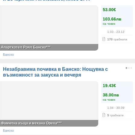
53.00€
103.66лв
на човек
1.03
- 23.12
170
грабнати
Апартхотел Роял Банско***
Банско
Незабравима почивка в Банско: Нощувка с
възможност за закуска и вечеря
19.43€
38.00лв
на човек
1.04
- 30.09
5
грабнати
Фамилна къща и механа Ореха***
Банско