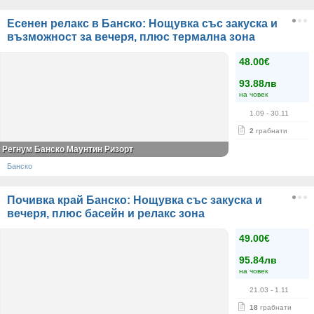
Есенен релакс в Банско: Нощувка със закуска и
възможност за вечеря, плюс термална зона
48.00€
93.88лв
на човек
1.09
- 30.11
2
грабнати
Регнум Банско Маунтин Ризорт
Банско
Почивка край Банско: Нощувка със закуска и
вечеря, плюс басейн и релакс зона
49.00€
95.84лв
на човек
21.03
- 1.11
18
грабнати