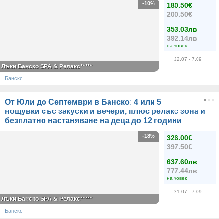
-10%
180.50€
200.50€
353.03лв
392.14лв
на човек
22.07
- 7.09
Лъки Банско SPA & Релакс*****
Банско
От Юли до Септември в Банско: 4 или 5
нощувки със закуски и вечери, плюс релакс зона и
безплатно настаняване на деца до 12 години
-18%
326.00€
397.50€
637.60лв
777.44лв
на човек
21.07
- 7.09
Лъки Банско SPA & Релакс*****
Банско