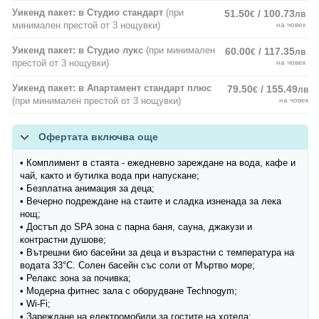
Уикенд пакет: в Студио стандарт
(при
51.50
/ 100.73
€
лв
минимален престой от 3 нощувки)
на човек
Уикенд пакет: в Студио лукс
(при минимален
60.00
/ 117.35
€
лв
престой от 3 нощувки)
на човек
Уикенд пакет: в Апартамент стандарт плюс
79.50
/ 155.49
€
лв
(при минимален престой от 3 нощувки)
на човек
Офертата включва още
• Комплимент в стаята - ежедневно зареждане на вода, кафе и
чай, както и бутилка вода при напускане;
• Безплатна анимация за деца;
• Вечерно подреждане на стаите и сладка изненада за лека
нощ;
• Достъп до SPA зона с парна баня, сауна, джакузи и
контрастни душове;
• Вътрешни био басейни за деца и възрастни с температура на
водата 33°C. Солен басейн със соли от Мъртво море;
• Релакс зона за почивка;
• Модерна фитнес зала с оборудване Technogym;
• Wi-Fi;
• Зареждане на електромобили за гостите на хотела;