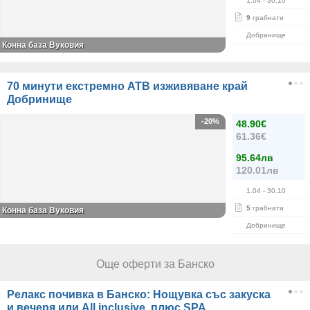
1.04
- 30.10
9
грабнати
Добринище
Конна база Вуковия
70 минути екстремно АТВ изживяване край
Добринище
-20%
48.90€
61.36€
95.64лв
120.01лв
1.04
- 30.10
5
грабнати
Конна база Вуковия
Добринище
Още оферти за Банско
Релакс почивка в Банско: Нощувка със закуска
и вечеря или All inclusive, плюс SPA