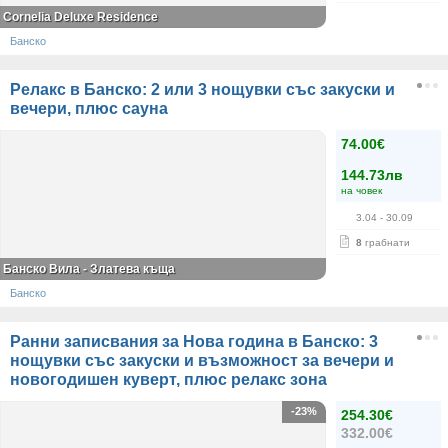
Cornelia Deluxe Residence
Банско
Релакс в Банско: 2 или 3 нощувки със закуски и
вечери, плюс сауна
74.00€
144.73лв
на човек
3.04
- 30.09
8
грабнати
Банско Вила - Златева къща
Банско
Ранни записвания за Нова година в Банско: 3
нощувки със закуски и възможност за вечери и
новогодишен куверт, плюс релакс зона
-23%
254.30€
332.00€