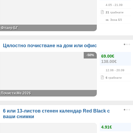
4.05
- 21.09
21
грабнати
кв. Зона Б5
Флаер БГ
Цялостно почистване на дом или офис
-50%
69.00€
138.00€
12.06
- 20.09
6
грабнати
Почисти.Ме.2026
6 или 13-листов стенен календар Red Black с
ваши снимки
4.91€