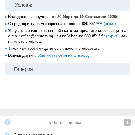
Условия
Валидност на ваучера:
от 20 Март до 10 Септември 2026г.
С предварителна уговорка на телефон:
089 85* ****
(скрит)
.
Услугата се извършва онлайн като материалите се изпращат на
е-mail: office@centara.bg или по Viber на:
089 85* ****
(скрит)
, или
на място в офиса.
Такси към трети лица не са включени в офертата.
Всички други
глобални условия на Grabo.bg
Галерия
5.00
от
1
оценка
1