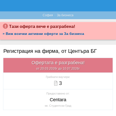
·
София
За бизнеса
Тази оферта вече е разграбена!
» Виж всички активни оферти за За бизнеса
Регистрация на фирма, от Центъра БГ
Офертата е разграбена!
от 20.03.2026г до 10.07.2026г
Грабнати ваучери:
3
Предоставено от:
Centara
кв. Студентски Град