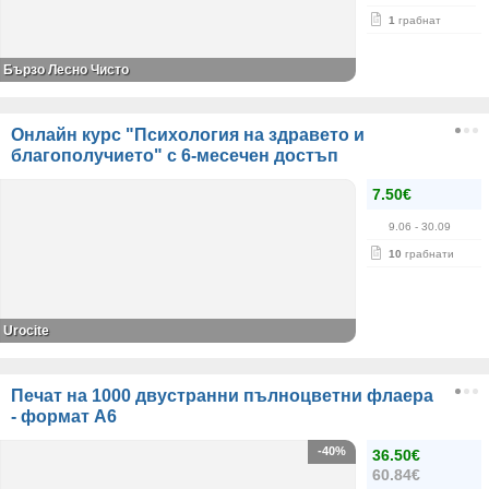
1
грабнат
Бързо Лесно Чисто
Онлайн курс "Психология на здравето и
благополучието" с 6-месечен достъп
7.50€
9.06
- 30.09
10
грабнати
Urocite
Печат на 1000 двустранни пълноцветни флаера
- формат А6
-40%
36.50€
60.84€