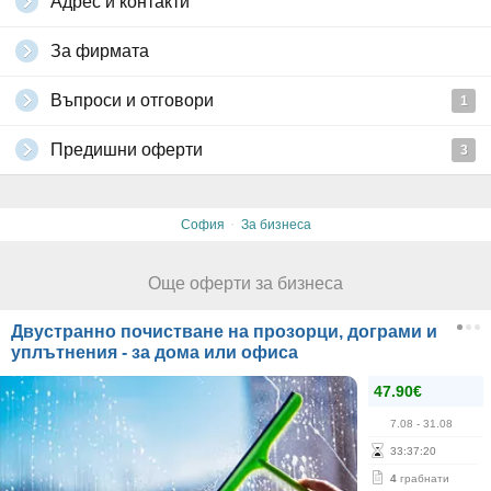
Адрес и контакти
За фирмата
Въпроси и отговори
1
Предишни оферти
3
·
София
За бизнеса
Още оферти за бизнеса
Двустранно почистване на прозорци, дограми и
уплътнения - за дома или офиса
47.90€
7.08
- 31.08
33
:
37
:
19
4
грабнати