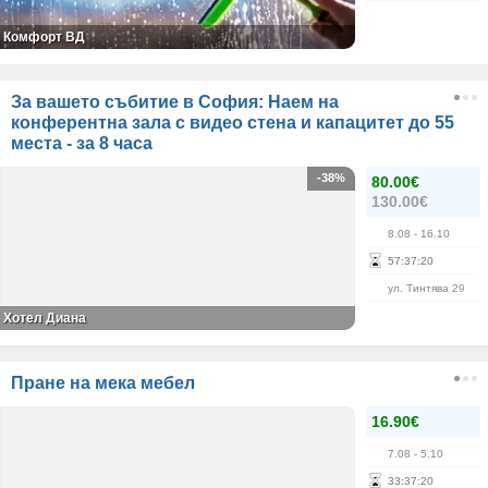
Комфорт ВД
За вашето събитие в София: Наем на
конферентна зала с видео стена и капацитет до 55
места - за 8 часа
-38%
80.00€
130.00€
8.08
- 16.10
57
:
37
:
19
ул. Тинтява 29
Хотел Диана
Пране на мека мебел
16.90€
7.08
- 5.10
33
:
37
:
19