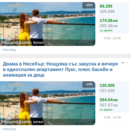
-15%
89.25€
105.00€
174.56лв
205.36лв
за двама
9.08
- 19.09
Парадизо Дриймс Хотел
Несебър
Двама в Несебър: Нощувка със закуска и вечеря
в едноспален апартамент Лукс, плюс басейн и
анимация за деца
-14%
135.00€
157.00€
264.04лв
307.07лв
за двама
9.08
- 19.09
Парадизо Дриймс хотел
Несебър