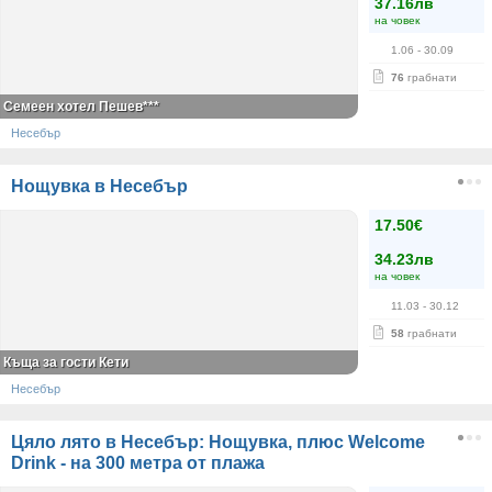
37.16лв
на човек
1.06
- 30.09
76
грабнати
Семеен хотел Пешев***
Несебър
Нощувка в Несебър
17.50€
34.23лв
на човек
11.03
- 30.12
58
грабнати
Къща за гости Кети
Несебър
Цяло лято в Несебър: Нощувка, плюс Welcome
Drink - на 300 метра от плажа