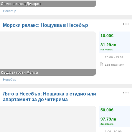
Семеен хотел Дискрет
Несебър
Морски релакс: Нощувка в Несебър
16.00€
31.29лв
на човек
20.06
- 15.09
188
грабнати
Къща за гости Мелса
Несебър
Лято в Несебър: Нощувка в студио или
апартамент за до четирима
50.00€
97.79лв
за двама
1.06
- 30.09