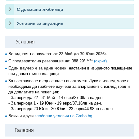
С домашни любимци
Условия за ануалция
Условия
Валидност на ваучера:
от 22 Май до 30 Юни 2026г.
С предварителна резервация на:
088 29* ****
(скрит)
.
Един ваучер е за един човек
, настанен в избраното помещение
при двама пълноплащащи.
За настаняване в едноспален апартамент Лукс с изглед море е
необходимо да грабнете ваучери за апартамент с изглед град и
да доплатите на рецепция:
- За периода 22 - 31 Май - 14 евро/27.38лв на ден.
- За периода 1 - 19 Юни - 19 евро/37.16лв на ден.
- За периода 20 Юни - 30 Юни - 23 евро/44.98лв на ден.
Всички други
глобални условия на Grabo.bg
Галерия