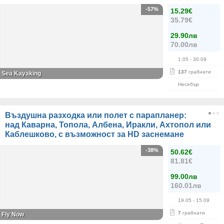
-57%
15.29€
35.79€
29.90лв
70.00лв
1.05
- 30.09
137
грабнати
Sea Kayaking
Несебър
Въздушна разходка или полет с парапланер:
над Каварна, Топола, Албена, Иракли, Ахтопол или
Каблешково, с възможност за HD заснемане
-38%
50.62€
81.81€
99.00лв
160.01лв
19.05
- 15.09
7
грабнати
Fly Now