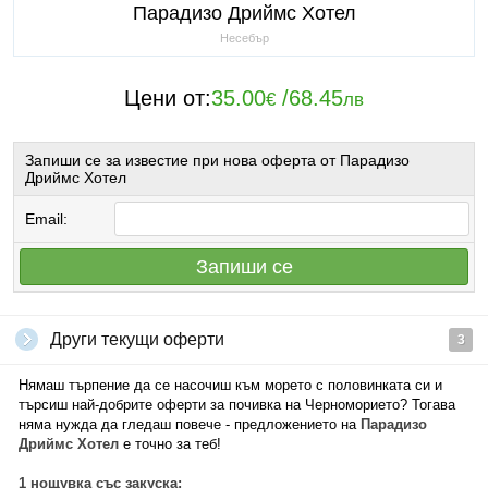
Парадизо Дриймс Хотел
Несебър
Цени от:
35.00
/
68.45
€
лв
Запиши се за известие при нова оферта от Парадизо
Дриймс Хотел
Email:
Запиши се
Други текущи оферти
3
Нямаш търпение да се насочиш към морето с половинката си и
търсиш най-добрите оферти за почивка на Черноморието? Тогава
няма нужда да гледаш повече - предложението на
Парадизо
Дриймс Хотел
е точно за теб!
1 нощувка със закуска: