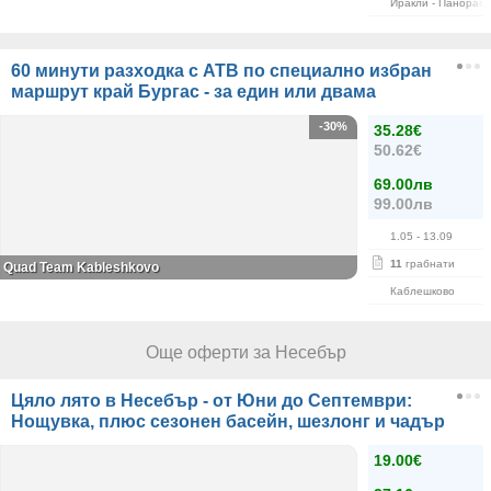
Иракли - Панорам
60 минути разходка с АТВ по специално избран
маршрут край Бургас - за един или двама
-30%
35.28€
50.62€
69.00лв
99.00лв
1.05
- 13.09
11
грабнати
Quad Team Kableshkovo
Каблешково
Още оферти за Несебър
Цяло лято в Несебър - от Юни до Септември:
Нощувка, плюс сезонен басейн, шезлонг и чадър
19.00€