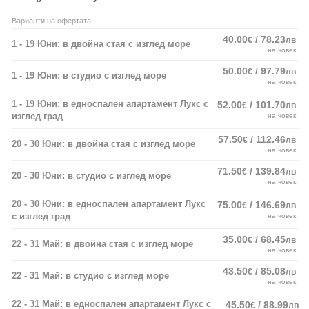
Варианти на офертата:
40.00
/ 78.23
€
лв
1 - 19 Юни: в двойна стая с изглед море
на човек
50.00
/ 97.79
€
лв
1 - 19 Юни: в студио с изглед море
на човек
1 - 19 Юни: в едноспален апартамент Лукс с
52.00
/ 101.70
€
лв
изглед град
на човек
57.50
/ 112.46
€
лв
20 - 30 Юни: в двойна стая с изглед море
на човек
71.50
/ 139.84
€
лв
20 - 30 Юни: в студио с изглед море
на човек
20 - 30 Юни: в едноспален апартамент Лукс
75.00
/ 146.69
€
лв
с изглед град
на човек
35.00
/ 68.45
€
лв
22 - 31 Май: в двойна стая с изглед море
на човек
43.50
/ 85.08
€
лв
22 - 31 Май: в студио с изглед море
на човек
22 - 31 Май: в едноспален апартамент Лукс с
45.50
/ 88.99
€
лв