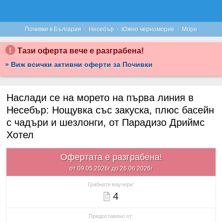
·
·
·
Почивки в България
Несебър
Южно черноморие
Море
Тази оферта вече е разграбена!
» Виж всички активни оферти за Почивки
Наслади се на морето на първа линия в
Несебър: Нощувка със закуска, плюс басейн
с чадъри и шезлонги, от Парадизо Дриймс
Хотел
Офертата е разграбена!
от 09.05.2026г до 26.06.2026г
Грабнати ваучери:
4
Предоставено от: