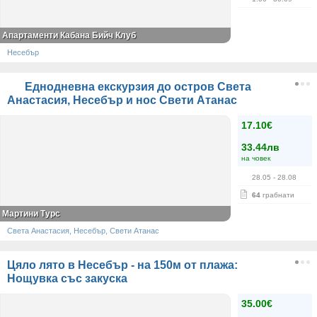
Апартаменти Кабана Бийч Клуб
Несебър
Еднодневна екскурзия до остров Света
Анастасия, Несебър и нос Свети Атанас
17.10€
33.44лв
на човек
28.05
- 28.08
64
грабнати
Мартини Турс
Света Анастасия, Несебър, Свети Атанас
Цяло лято в Несебър - на 150м от плажа:
Нощувка със закуска
35.00€