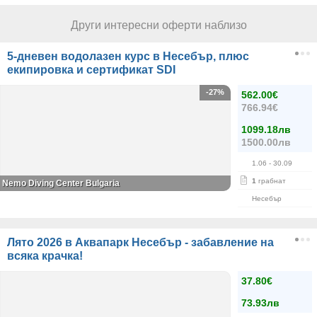
Други интересни оферти наблизо
5-дневен водолазен курс в Несебър, плюс
екипировка и сертификат SDI
-27%
562.00€
766.94€
1099.18лв
1500.00лв
1.06
- 30.09
1
грабнат
Nemo Diving Center Bulgaria
Несебър
Лято 2026 в Аквапарк Несебър - забавление на
всяка крачка!
37.80€
73.93лв