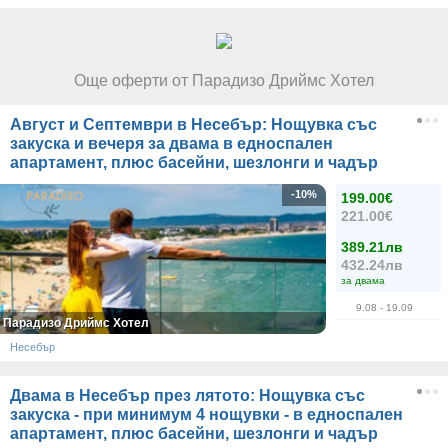
Още оферти от Парадизо Дриймс Хотел
Август и Септември в Несебър: Нощувка със
закуска и вечеря за двама в едноспален
апартамент, плюс басейни, шезлонги и чадър
-10%
199.00€
221.00€
389.21лв
432.24лв
за двама
9.08
- 19.09
Парадизо Дриймс Хотел
Несебър
Двама в Несебър през лятото: Нощувка със
закуска - при минимум 4 нощувки - в едноспален
апартамент, плюс басейни, шезлонги и чадър