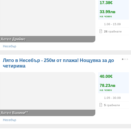
17.38€
33.99лв
на човек
1.06
- 15.09
26
грабнати
Хотел Дриймс
Несебър
Лято в Несебър - 250м от плажа! Нощувка за до
четирима
40.00€
78.23лв
на човек
1.05
- 30.09
5
грабнати
Хотел Ванини**
Несебър