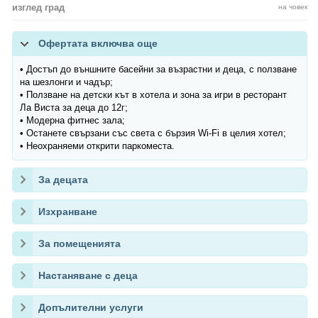
изглед град
на човек
Офертата включва още
• Достъп до външните басейни за възрастни и деца, с ползване
на шезлонги и чадър;
• Ползване на детски кът в хотела и зона за игри в ресторант
Ла Виста за деца до 12г;
• Модерна фитнес зала;
• Останете свързани със света с бързия Wi-Fi в целия хотел;
• Неохраняеми открити паркоместа.
За децата
Изхранване
За помещенията
Настаняване с деца
Допълителни услуги