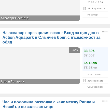
25.05
- 13.09
3918
грабнати
Несебър
Аквапарк Несебър
На аквапарк през целия сезон: Вход за цял ден в
Action Aquapark в Слънчев бряг, с възможност за
обяд
-10%
33.30€
37.00€
65.13лв
72.37лв
4.06
- 15.09
396
грабнати
Action Aquapark
Слънчев бряг
Час и половина разходка с каяк между Равда и
Несебър по залез слънце