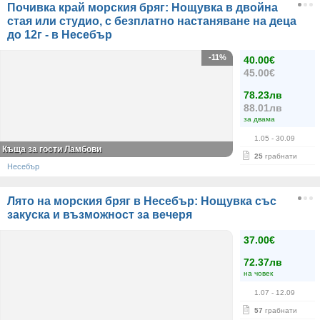
Почивка край морския бряг: Нощувка в двойна
стая или студио, с безплатно настаняване на деца
до 12г - в Несебър
-11%
40.00€
45.00€
78.23лв
88.01лв
за двама
1.05
- 30.09
Къща за гости Ламбови
25
грабнати
Несебър
Лято на морския бряг в Несебър: Нощувка със
закуска и възможност за вечеря
37.00€
72.37лв
на човек
1.07
- 12.09
57
грабнати