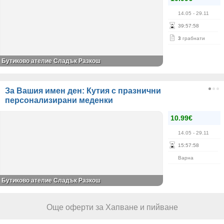
14.05
- 29.11
39
:
57
:
58
3
грабнати
Бутиково ателие Сладък Разкош
За Вашия имен ден: Кутия с празнични
персонализирани меденки
10.99€
14.05
- 29.11
15
:
57
:
58
Варна
Бутиково ателие Сладък Разкош
Още оферти за Хапване и пийване