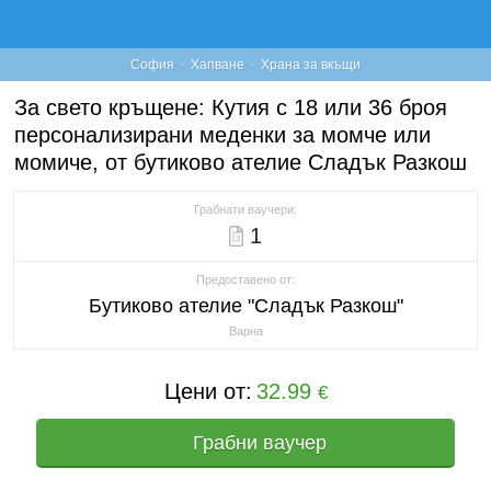
·
·
София
Хапване
Храна за вкъщи
За свето кръщене: Кутия с 18 или 36 броя
персонализирани меденки за момче или
момиче, от бутиково ателие Сладък Разкош
Грабнати ваучери:
1
Предоставено от:
Бутиково ателие "Сладък Разкош"
Варна
Цени от:
32.99
€
Грабни ваучер