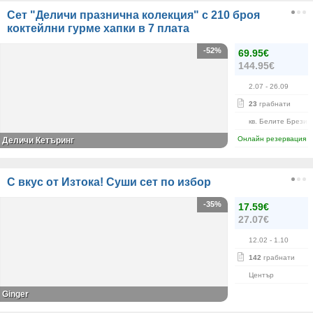
Сет "Деличи празнична колекция" с 210 броя
коктейлни гурме хапки в 7 плата
-52%
69.95€
144.95€
2.07
- 26.09
23
грабнати
кв. Белите Брези
Онлайн резервация
Деличи Кетъринг
С вкус от Изтока! Суши сет по избор
-35%
17.59€
27.07€
12.02
- 1.10
142
грабнати
Център
Ginger