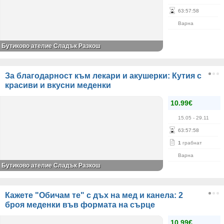
63
:
57
:
58
Варна
Бутиково ателие Сладък Разкош
За благодарност към лекари и акушерки: Кутия с
красиви и вкусни меденки
10.99€
15.05
- 29.11
63
:
57
:
58
1
грабнат
Варна
Бутиково ателие Сладък Разкош
Кажете "Обичам те" с дъх на мед и канела: 2
броя меденки във формата на сърце
10.99€