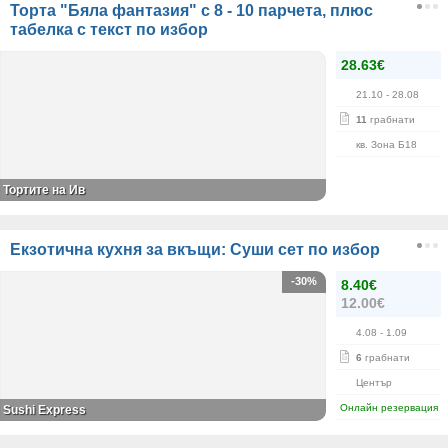
Торта "Бяла фантазия" с 8 - 10 парчета, плюс
табелка с текст по избор
28.63€
21.10
- 28.08
11
грабнати
кв. Зона Б18
Тортите на Ив
Екзотична кухня за вкъщи: Суши сет по избор
-30%
8.40€
12.00€
4.08
- 1.09
6
грабнати
Център
Онлайн резервация
Sushi Express