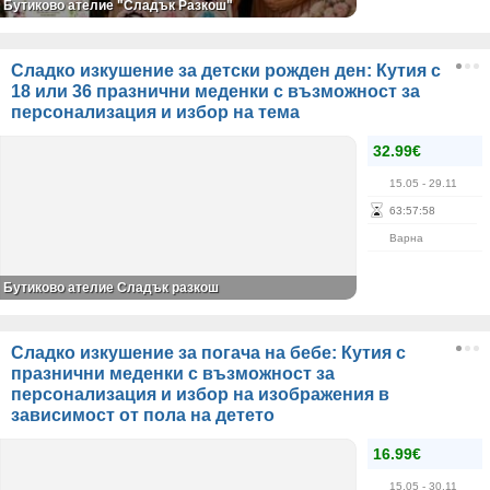
Бутиково ателие "Сладък Разкош"
Сладко изкушение за детски рожден ден: Кутия с
18 или 36 празнични меденки с възможност за
персонализация и избор на тема
32.99€
15.05
- 29.11
63
:
57
:
58
Варна
Бутиково ателие Сладък разкош
Сладко изкушение за погача на бебе: Кутия с
празнични меденки с възможност за
персонализация и избор на изображения в
зависимост от пола на детето
16.99€
15.05
- 30.11