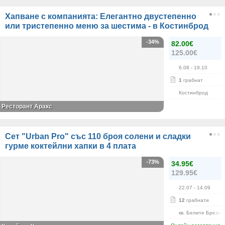
Хапване с компанията: Елегантно двустепенно
или тристепенно меню за шестима - в Костинброд
-34%
82.00€
125.00€
6.08
- 19.10
1
грабнат
Костинброд
Ресторант Аракс
Сет "Urban Pro" със 110 броя солени и сладки
гурме коктейлни хапки в 4 плата
-73%
34.95€
129.95€
22.07
- 14.09
12
грабнати
кв. Белите Брези