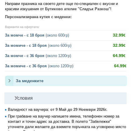
Направи празника на своето дете още по-специален с вкусни и
красиви изкушения от
Бутиково ателие "Сладък Разкош
"!
Персонализирана кутия с меденки:
Варианти на офертата:
32.99
За момче - с 18 броя
(около 600гр)
€
32.99
За момиче - с 18 броя
(около 600гр)
€
64.99
За момче - с 36 броя
(около 1200гр)
€
64.99
За момиче - с 36 броя
(около 1200гр)
€
За меденките
Условия
Валидност на ваучера:
от 9 Май до 29 Ноември 2026г.
При грабване на ваучер напишете имена, телефонен номер за
контакт и точен адрес за доставка. В полето "Забележки"
уточнете дали желаете да вземете поръчката на уговорено място