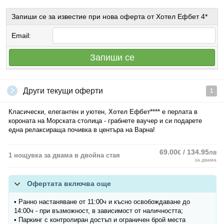
Запиши се за известие при нова оферта от Хотел Ефбет 4*
Email:
Запиши се
Други текущи оферти
1
Класически, елегантен и уютен,
Хотел Ефбет****
е перлата в
короната на Морската столица - грабнете ваучер и си подарете
една релаксираща почивка в центъра на Варна!
69.00
/ 134.95
€
лв
1 нощувка за двама в двойна стая
за двама
Офертата включва още
• Ранно настаняване от 11:00ч и късно освобождаване до
14:00ч - при възможност, в зависимост от наличността;
• Паркинг с контролиран достъп и ограничен брой места