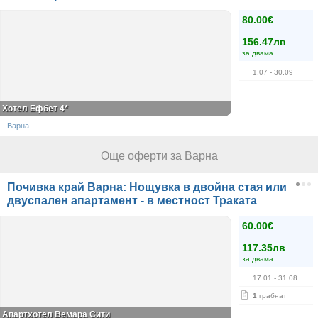
80.00€
156.47лв
за двама
1.07
- 30.09
Хотел Ефбет 4*
Варна
Още оферти за Варна
Почивка край Варна: Нощувка в двойна стая или
двуспален апартамент - в местност Траката
60.00€
117.35лв
за двама
17.01
- 31.08
1
грабнат
Aпартхотел Вемара Сити