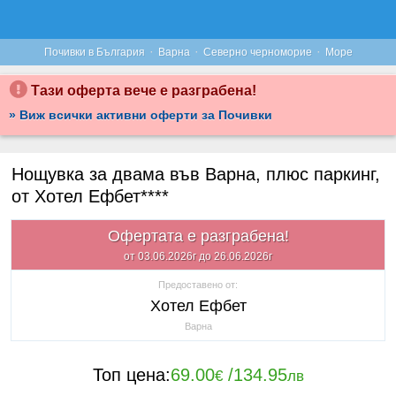
·
·
·
Почивки в България
Варна
Северно черноморие
Море
Тази оферта вече е разграбена!
» Виж всички активни оферти за Почивки
Нощувка за двама във Варна, плюс паркинг,
от Хотел Ефбет****
Офертата е разграбена!
от 03.06.2026г до 26.06.2026г
Предоставено от:
Хотел Ефбет
Варна
Топ цена:
69.00
/
134.95
€
лв