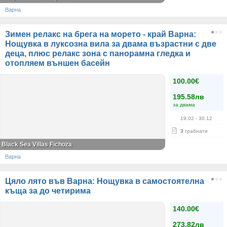
Варна
Зимен релакс на брега на морето - край Варна:
Нощувка в луксозна вила за двама възрастни с две
деца, плюс релакс зона с панорамна гледка и
отопляем външен басейн
100.00€
195.58лв
за двама
19.02
- 30.12
3
грабнати
Black Sea Villas Fichoza
Варна
Цяло лято във Варна: Нощувка в самостоятелна
къща за до четирима
140.00€
273.82лв