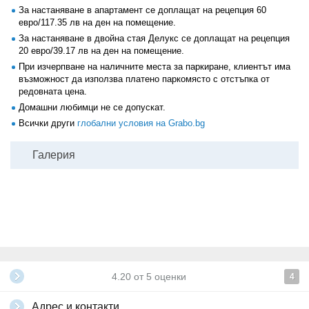
За настаняване в апартамент се доплащат на рецепция 60
евро/117.35 лв на ден на помещение.
За настаняване в двойна стая Делукс се доплащат на рецепция
20 евро/39.17 лв на ден на помещение.
При изчерпване на наличните места за паркиране, клиентът има
възможност да използва платено паркомясто с отстъпка от
редовната цена.
Домашни любимци не се допускат.
Всички други
глобални условия на Grabo.bg
Галерия
4.20
от
5
оценки
4
Адрес и контакти