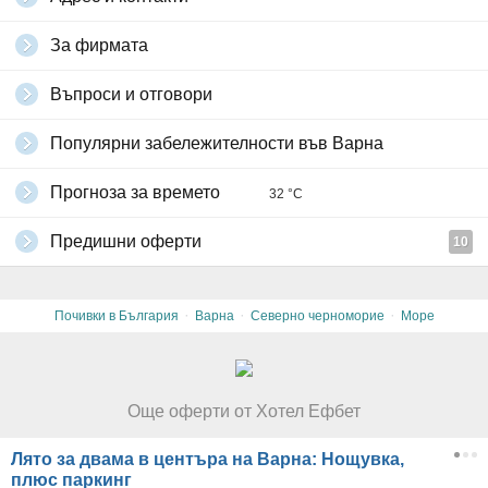
За фирмата
Въпроси и отговори
Популярни забележителности във Варна
Прогноза за времето
32 °C
Предишни оферти
10
·
·
·
Почивки в България
Варна
Северно черноморие
Море
Още оферти от Хотел Ефбет
Лято за двама в центъра на Варна: Нощувка,
плюс паркинг