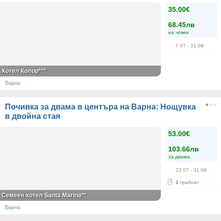
35.00€
68.45лв
на човек
7.07
- 31.08
Хотел Колор***
Варна
Почивка за двама в центъра на Варна: Нощувка
в двойна стая
53.00€
103.66лв
за двама
23.07
- 31.08
1
грабнат
Семеен хотел Santa Marina**
Варна