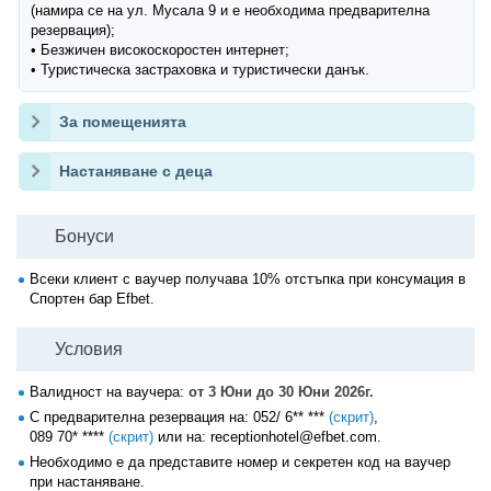
(намира се на ул. Мусала 9 и е необходима предварителна
резервация);
• Безжичен високоскоростен интернет;
• Туристическа застраховка и туристически данък.
За помещенията
Настаняване с деца
Бонуси
Всеки клиент с ваучер получава 10% отстъпка при консумация в
Спортен бар Efbet.
Условия
Валидност на ваучера:
от 3 Юни до 30 Юни 2026г.
С предварителна резервация на:
052/ 6** ***
(скрит)
,
089 70* ****
(скрит)
или на: receptionhotel@efbet.com.
Необходимо е да представите номер и секретен код на ваучер
при настаняване.