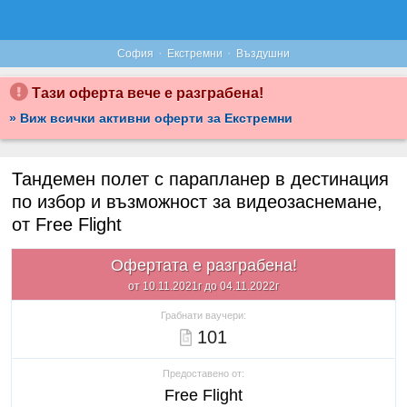
·
·
София
Екстремни
Въздушни
Тази оферта вече е разграбена!
» Виж всички активни оферти за Екстремни
Тандемен полет с парапланер в дестинация
по избор и възможност за видеозаснемане,
от Free Flight
Офертата е разграбена!
от 10.11.2021г до 04.11.2022г
Грабнати ваучери:
101
Предоставено от:
Free Flight