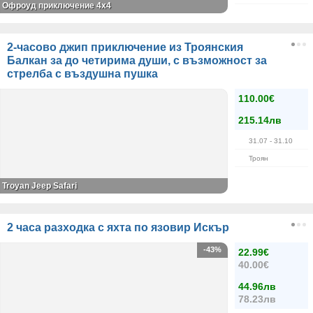
Офроуд приключение 4x4
2-часово джип приключение из Троянския
Балкан за до четирима души, с възможност за
стрелба с въздушна пушка
110.00€
215.14лв
31.07
- 31.10
Троян
Troyan Jeep Safari
2 часа разходка с яхта по язовир Искър
-43%
22.99€
40.00€
44.96лв
78.23лв