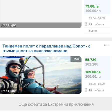
79.00лв
160.00лв
15.04
- 30.09
25
грабнати
Free Flight
Бургас
Тандемен полет с парапланер над Сопот - с
възможност за видеозаснемане
-46%
55.73€
102.26€
109.00лв
200.00лв
15.06
- 15.09
25
грабнати
Free Flight
Още оферти за Екстремни приключения