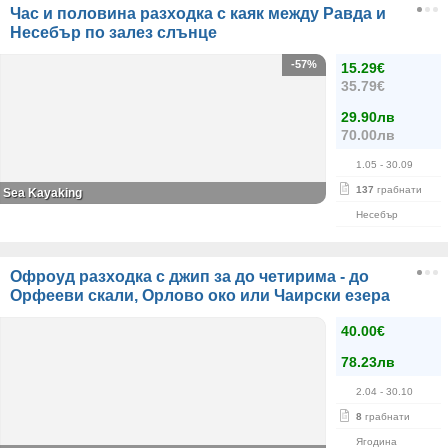
Час и половина разходка с каяк между Равда и
Несебър по залез слънце
-57%
15.29€
35.79€
29.90лв
70.00лв
1.05
- 30.09
137
грабнати
Sea Kayaking
Несебър
Офроуд разходка с джип за до четирима - до
Орфееви скали, Орлово око или Чаирски езера
40.00€
78.23лв
2.04
- 30.10
8
грабнати
Ягодина