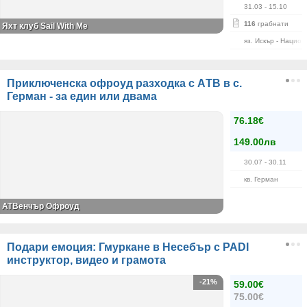
31.03
- 15.10
116
грабнати
Яхт клуб Sail With Me
яз. Искър - Нацио
Приключенска офроуд разходкa с АTВ в с.
Герман - за един или двама
76.18€
149.00лв
30.07
- 30.11
кв. Герман
АТВенчър Офроуд
Подари емоция: Гмуркане в Несебър с PADI
инструктор, видео и грамота
-21%
59.00€
75.00€