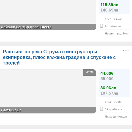
115.39лв
146.69лв
4.07
- 31.10
6
грабнати
Дайвинг център Angel Divers
Новият град Несе
Рафтинг по река Струма с инструктор и
екипировка, плюс въжена градина и спускане с
тролей
-20%
44.00€
55.00€
86.06лв
107.57лв
1.04
- 30.09
92
грабнати
Рафтинг Бг
Лъжови ливади