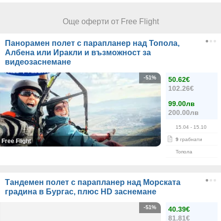
Още оферти от Free Flight
Панорамен полет с парапланер над Топола,
Албена или Иракли и възможност за
видеозаснемане
-51%
50.62€
102.26€
99.00лв
200.00лв
15.04
- 15.10
9
грабнати
Free Flight
Топола
Тандемен полет с парапланер над Морската
градина в Бургас, плюс HD заснемане
-51%
40.39€
81.81€