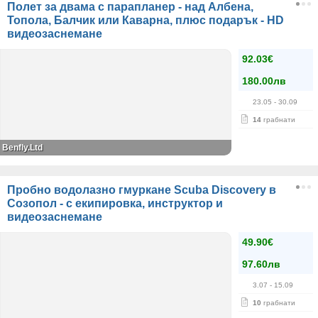
Полет за двама с парапланер - над Албена,
Топола, Балчик или Каварна, плюс подарък - HD
видеозаснемане
92.03€
180.00лв
23.05
- 30.09
14
грабнати
Benfly.Ltd
Пробно водолазно гмуркане Scuba Discovery в
Созопол - с екипировка, инструктор и
видеозаснемане
49.90€
97.60лв
3.07
- 15.09
10
грабнати