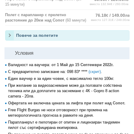
15 минути)
вместо 132.94€ / 260.00лв
Полет с парапланер с прелетно
76.18
/ 149.00
€
лв
разстояние до 20км над Сопот
(60 минути)
вместо 127.31€ / 249.00лв
Повече за полетите
Условия
Валидност на ваучера:
от 1 Май до 15 Септември 2022г.
С предварително записване на:
098 83* ****
(скрит)
.
Един ваучер е за един човек
, с максимално тегло 100кг.
При желание за видеозаснемане може да ползвате собствена
техника или да доплатите за заснемане с 4К - Gopro 8 action
camera - 20лв.
Офертата не включва цената за лифта при полет над Сопот.
Free Flight Burgas не носи отговорност при промяна на
метеорологичната прогноза в рамките на деня.
Парапланерът е пилотиран от опитен и лицензиран тандемен
пилот със сертифицирана екипировка.