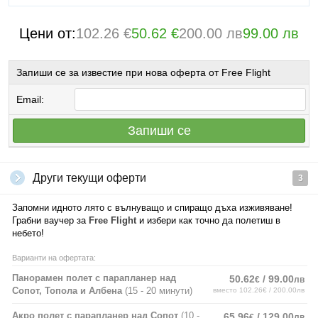
Цени от:
102.26 €
50.62 €
200.00 лв
99.00 лв
Запиши се за известие при нова оферта от Free Flight
Email:
Запиши се
Други текущи оферти
3
Запомни идното лято с вълнуващо и спиращо дъха изживяване!
Грабни ваучер за
Free Flight
и избери как точно да полетиш в
небето!
Варианти на офертата:
Панорамен полет с парапланер над
50.62
/ 99.00
€
лв
Сопот, Топола и Албена
(15 - 20 минути)
вместо 102.26€ / 200.00лв
Акро полет с парапланер над Сопот
(10 -
65.96
/ 129.00
€
лв