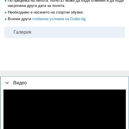
По преценка на пилота, полетът може да бъде отменен и да бъде
насрочена друга дата за полета.
Необходимо е носенето на спортни обувки.
Всички други
глобални условия на Grabo.bg
Галерия
Видео