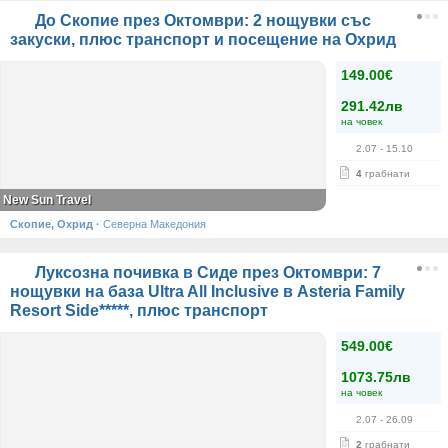
До Скопие през Октомври: 2 нощувки със
закуски, плюс транспорт и посещение на Охрид
149.00€
291.42лв
на човек
2.07
- 15.10
4
грабнати
New Sun Travel
Скопие, Охрид
·
Северна Македония
Луксозна почивка в Сиде през Октомври: 7
нощувки на база Ultra All Inclusive в Asteria Family
Resort Side*****, плюс транспорт
549.00€
1073.75лв
на човек
2.07
- 26.09
2
грабнати