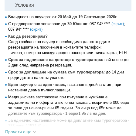
Условия
Валидност на ваучера:
от 20 Май до 19 Септември 2026г.
С предварително записване
до 30 Юни
на:
087 94* ****
(скрит)
;
087 94* ****
(скрит)
Как да резервирам?
След грабване на ваучер е необходимо да потвърдите
резервацията на посочения в контактите телефон:
- имена, номер на международен паспорт или лична карта, ЕГН.
Срок за подписване на договор с туроператора:
най-късно до
2 дни след направена резервация.
Срок за доплащане на сумата към туроператора:
до 14 дни
преди датата на отпътуването.
Един ваучер е за един човек,
настанен в двойна стая , при
настанени двама пълноплащащи.
Медицинската застраховка при пътуване в чужбина е
задължителна и офертата включва такава с покритие 5 000 еврo
за лица до ненавършени 65 години. За лица над 65г може да
доплатите към туроператора - 1 евро/1,96 лв на ден.
За единично настаняване може да доплатите към туроператора -
783 евро / 1531.41 лв.
Прочети още
Необходими документи: