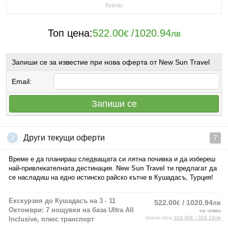
Бургас
Топ цена:
522.00
/
1020.94
€
лв
Запиши се за известие при нова оферта от New Sun Travel
Email:
Запиши се
Други текущи оферти
7
Време е да планираш следващата си лятна почивка и да избереш
най-привлекателната дестинация.
New Sun Travel
ти предлагат да
се насладиш на едно истинско райско кътче в Кушадасъ, Турция!
Екскурзия до Кушадасъ на 3 - 11
522.00
/ 1020.94
€
лв
Октомври: 7 нощувки на база Ultra All
на човек
плати сега
104.40€ / 204.19лв
Inclusive, плюс транспорт