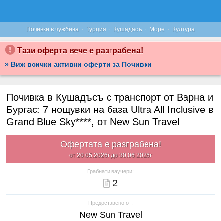
·
·
·
·
Почивки в чужбина
Турция
Кушадасъ
Море
Култура
Тази оферта вече е разграбена!
» Виж всички активни оферти за Почивки
Почивка в Кушадъсъ с транспорт от Варна и
Бургас: 7 нощувки на база Ultra All Inclusive в
Grand Blue Sky****, от New Sun Travel
Офертата е разграбена!
от 20.05.2026г до 30.06.2026г
Грабнати ваучери:
2
Предоставено от:
New Sun Travel