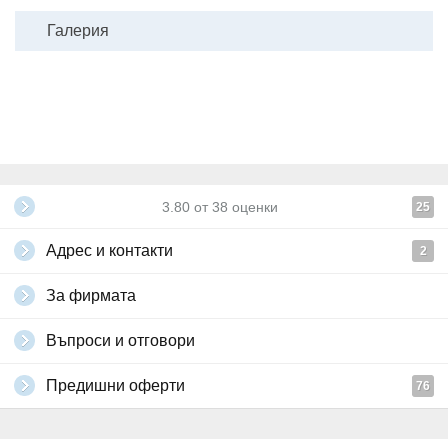
- Български граждани пътуват до Турция с паспорт или лична
карта.
Галерия
- Ако пътувате с безсрочна лична карта, издадена преди повече
от 10 години, е необходимо да имате валиден международен
паспорт.
Всички други
глобални условия на Grabo.bg
3.80
от
38
оценки
25
Адрес и контакти
2
За фирмата
Въпроси и отговори
Предишни оферти
76