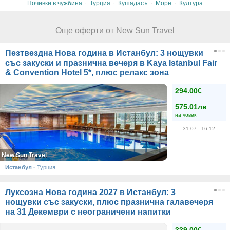
·
·
·
·
Почивки в чужбина
Турция
Кушадасъ
Море
Култура
Още оферти от New Sun Travel
Пезтвездна Нова година в Истанбул: 3 нощувки
със закуски и празнична вечеря в Kaya Istanbul Fair
& Convention Hotel 5*, плюс релакс зона
294.00€
575.01лв
на човек
31.07
- 16.12
New Sun Travel
Истанбул
·
Турция
Луксозна Нова година 2027 в Истанбул: 3
нощувки със закуски, плюс празнична галавечеря
на 31 Декември с неограничени напитки