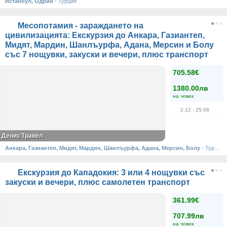
Истанбул, Одрин
·
Турция
Месопотамия - зараждането на
цивилизацията: Екскурзия до Анкара, Газиантеп,
Мидят, Мардин, Шанлъурфа, Адана, Мерсин и Болу
със 7 нощувки, закуски и вечери, плюс транспорт
705.58€
1380.00лв
на човек
2.12
- 25.08
Дениз Травел
Анкара, Газиантеп, Мидят, Мардин, Шанлъурфа, Адана, Мерсин, Болу
·
Турция
Екскурзия до Кападокия: 3 или 4 нощувки със
закуски и вечери, плюс самолетен транспорт
361.99€
707.99лв
на човек