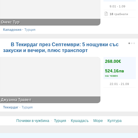
9.01
- 1.09
18
грабнати
Онекс Тур
Кападокия
·
Турция
В Текирдаг през Септември: 5 нощувки със
закуски и вечери, плюс транспорт
268.00€
524.16лв
на човек
22.01
- 21.09
Джуанна Травел
Текирдаг
·
Турция
·
·
·
·
Почивки в чужбина
Турция
Кушадасъ
Море
Култура