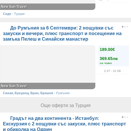
New Sun Travel
Сиде
·
Турция
До Румъния за 6 Септември: 2 нощувки със
закуски и вечери, плюс транспорт и посещение на
замъка Пелеш и Синайски манастир
189.00€
369.65лв
на човек
2.07
- 31.08
New Sun Travel
Синая, Букурещ, Бран, Брашов
·
Румъния
Още оферти за Турция
Градът на два континента - Истанбул:
Екскурзия с 2 нощувки със закуски, плюс транспорт
и обиколка на Одрин