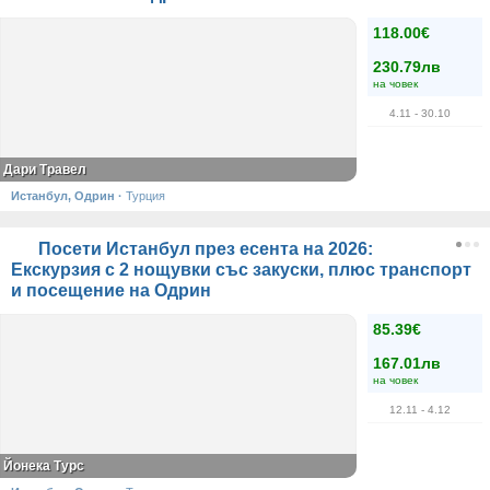
118.00€
230.79лв
на човек
4.11
- 30.10
Дари Травел
Истанбул, Одрин
·
Турция
Посети Истанбул през есента на 2026:
Екскурзия с 2 нощувки със закуски, плюс транспорт
и посещение на Одрин
85.39€
167.01лв
на човек
12.11
- 4.12
Йонека Турс