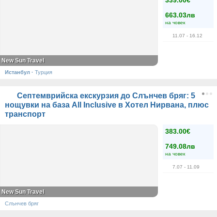
339.00€
663.03лв
на човек
11.07
- 16.12
New Sun Travel
Истанбул
·
Турция
Септемврийска екскурзия до Слънчев бряг: 5
нощувки на база All Inclusive в Хотел Нирвана, плюс
транспорт
383.00€
749.08лв
на човек
7.07
- 11.09
New Sun Travel
Слънчев бряг