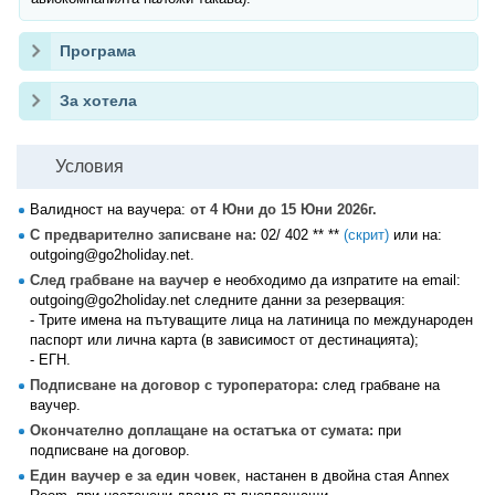
Програма
За хотела
Условия
Валидност на ваучера:
от 4 Юни до 15 Юни 2026г.
С предварително записване на:
02/ 402 ** **
(скрит)
или на:
outgoing@go2holiday.net.
След грабване на ваучер
е необходимо да изпратите на email:
outgoing@go2holiday.net следните данни за резервация:
- Трите имена на пътуващите лица на латиница по международен
паспорт или лична карта (в зависимост от дестинацията);
- ЕГН.
Подписване на договор с туроператора:
след грабване на
ваучер.
Окончателно доплащане на остатъка от сумата:
при
подписване на договор.
Един ваучер е за един човек
, настанен в двойна стая Annex