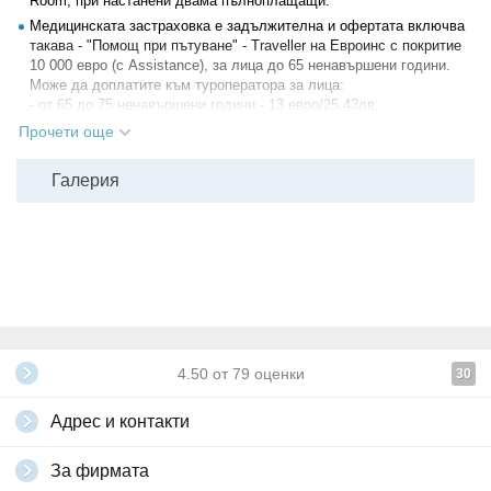
Room, при настанени двама пълноплащащи.
Медицинската застраховка е задължителна и офертата включва
такава - "Помощ при пътуване" - Traveller на Евроинс с покритие
10 000 евро (с Assistance), за лица до 65 ненавършени години.
Може да доплатите към туроператора за лица:
- от 65 до 75 ненавършени години - 13 евро/25.43лв;
- от 75 до 85 ненавършени години - 20 евро/39.12лв.
Прочети още
За допълнително или единично настаняване е необходимо да
отправите запитване към туроператора.
Галерия
Необходими документи
: международен паспорт или лична
карта с валидност от минимум 6 месеца към датата на влизане в
страната; за деца под 18 години, пътуващи сами или с един
родител - и нотариално заверено пълномощно (копие и оригинал).
Всички други
глобални условия на Grabo.bg
4.50
от
79
оценки
30
Адрес и контакти
За фирмата