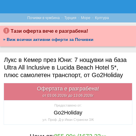
·
·
·
Почивки в чужбина
Турция
Море
Култура
Тази оферта вече е разграбена!
» Виж всички активни оферти за Почивки
Лукс в Кемер през Юни: 7 нощувки на база
Ultra All Inclusive в Lucida Beach Hotel 5*,
плюс самолетен транспорт, от Go2Holiday
Офертата е разграбена!
от 03.06.2026г до 13.06.2026г
Предоставено от:
Go2Holiday
ул. Проф. Д-р Иван Странски 3Ж