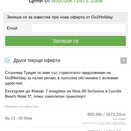
Цени от:
855.00
/
1672.23
€
лв
Запиши се за известие при нова оферта от Go2Holiday
Email:
Запиши се
Други текущи оферти
5
Слънчева Турция те зове със страхотното предложение на
Go2Holiday
за пълен релакс в луксозна обстановка с всякакви
удобства!
Екскурзия до Кемер: 7 нощувки на база All Inclusive в Lucida
Beach Hotel 5*, плюс самолетен транспорт:
Варианти на офертата:
855.00
/ 1672.23
€
лв
На 13 - 20 Юни
на човек
плати сега
171.00€ / 334.45лв