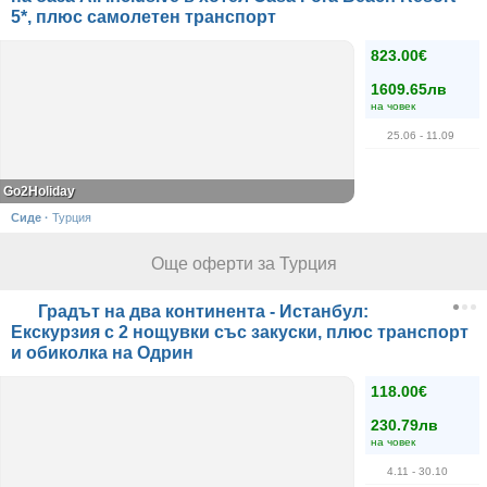
5*, плюс самолетен транспорт
823.00€
1609.65лв
на човек
25.06
- 11.09
Go2Holiday
Сиде
·
Турция
Още оферти за Турция
Градът на два континента - Истанбул:
Екскурзия с 2 нощувки със закуски, плюс транспорт
и обиколка на Одрин
118.00€
230.79лв
на човек
4.11
- 30.10