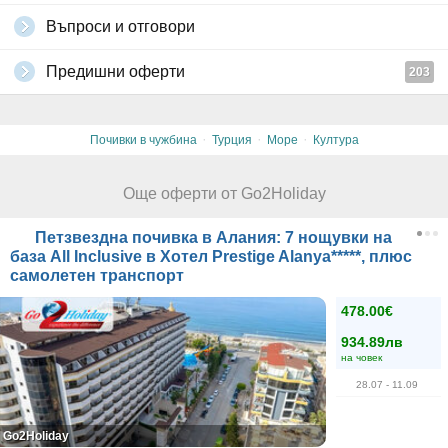
Въпроси и отговори
Предишни оферти
203
·
·
·
Почивки в чужбина
Турция
Море
Култура
Още оферти от Go2Holiday
Петзвездна почивка в Алания: 7 нощувки на
база All Inclusive в Хотел Prestige Alanya*****, плюс
самолетен транспорт
478.00€
934.89лв
на човек
28.07
- 11.09
Go2Holiday