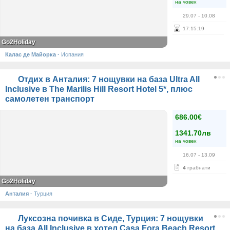
на човек
29.07
- 10.08
17
:
15
:
19
Go2Holiday
Калас де Майорка
·
Испания
Отдих в Анталия: 7 нощувки на база Ultra All
Inclusivе в The Marilis Hill Resort Hotel 5*, плюс
самолетен транспорт
686.00€
1341.70лв
на човек
16.07
- 13.09
4
грабнати
Go2Holiday
Анталия
·
Турция
Луксозна почивка в Сиде, Турция: 7 нощувки
на база All Inclusive в хотел Casa Fora Beach Resort