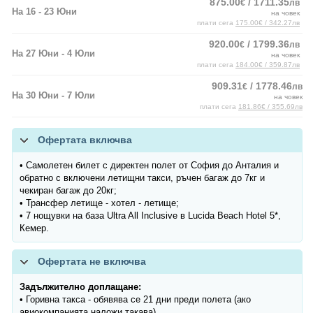
875.00
/ 1711.35
€
лв
На 16 - 23 Юни
на човек
плати сега
175.00€ / 342.27лв
920.00
/ 1799.36
€
лв
На 27 Юни - 4 Юли
на човек
плати сега
184.00€ / 359.87лв
909.31
/ 1778.46
€
лв
На 30 Юни - 7 Юли
на човек
плати сега
181.86€ / 355.69лв
Офертата включва
• Самолетен билет с директен полет от София до Анталия и
обратно с включени летищни такси, ръчен багаж до 7кг и
чекиран багаж до 20кг;
• Трансфер летище - хотел - летище;
• 7 нощувки на база Ultra All Inclusive в Lucida Beach Hotel 5*,
Кемер.
Офертата не включва
Задължително доплащане:
• Горивна такса - обявява се 21 дни преди полета (ако
авиокомпанията наложи такава).