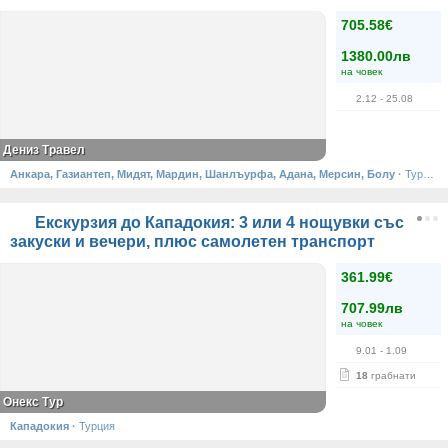
705.58€
1380.00лв
на човек
2.12
- 25.08
Дениз Травел
Анкара, Газиантеп, Мидят, Мардин, Шанлъурфа, Адана, Мерсин, Болу
·
Турция
Екскурзия до Кападокия: 3 или 4 нощувки със
закуски и вечери, плюс самолетен транспорт
361.99€
707.99лв
на човек
9.01
- 1.09
18
грабнати
Онекс Тур
Кападокия
·
Турция