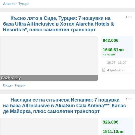
Алания
·
Турция
Късно лято в Сиде, Турция: 7 нощувки на
база Ultra All Inclusive в Хотел Alarcha Hotels &
Resorts 5*, плюс самолетен транспорт
842.00€
1646.81лв
на човек
28.07
- 13.09
4
грабнати
Go2Holiday
Сиде
·
Турция
Наслади се на слънчева Испания: 7 нощувки
на база All Inclusive в AluaSun Cala Antena***, Калас
де Майорка, плюс самолетен транспорт
926.00€
1811.10лв