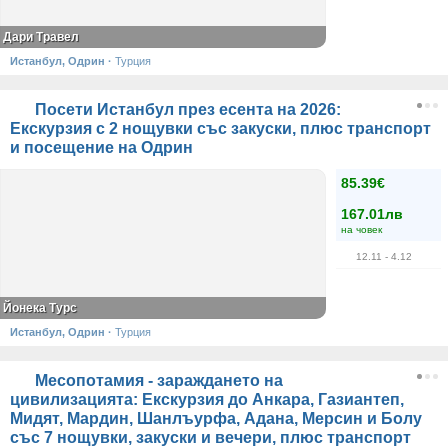
Дари Травел
Истанбул, Одрин
·
Турция
Посети Истанбул през есента на 2026:
Екскурзия с 2 нощувки със закуски, плюс транспорт
и посещение на Одрин
85.39€
167.01лв
на човек
12.11
- 4.12
Йонека Турс
Истанбул, Одрин
·
Турция
Месопотамия - зараждането на
цивилизацията: Екскурзия до Анкара, Газиантеп,
Мидят, Мардин, Шанлъурфа, Адана, Мерсин и Болу
със 7 нощувки, закуски и вечери, плюс транспорт