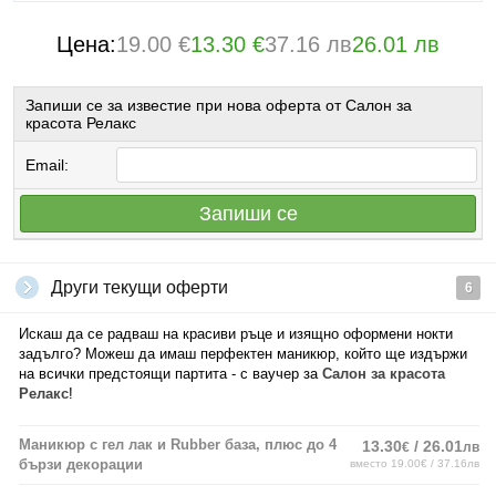
Цена:
19.00 €
13.30 €
37.16 лв
26.01 лв
Запиши се за известие при нова оферта от Салон за
красота Релакс
Email:
Запиши се
Други текущи оферти
6
Искаш да се радваш на красиви ръце и изящно оформени нокти
задълго? Можеш да имаш перфектен маникюр, който ще издържи
на всички предстоящи партита - с ваучер за
Салон за красота
Релакс
!
Маникюр с гел лак и Rubber база, плюс до 4
13.30
/ 26.01
€
лв
бързи декорации
вместо 19.00€ / 37.16лв