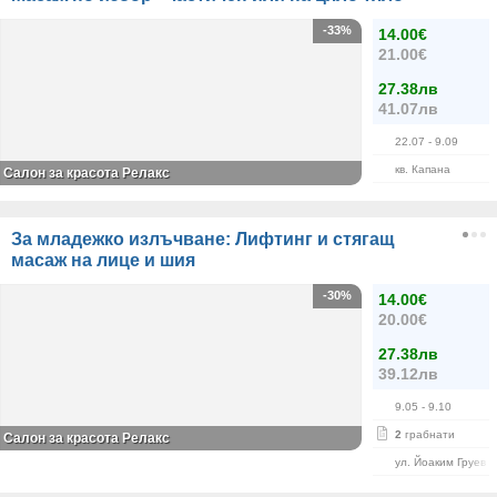
-33%
14.00€
21.00€
27.38лв
41.07лв
22.07
- 9.09
кв. Капана
Салон за красота Релакс
За младежко излъчване: Лифтинг и стягащ
масаж на лице и шия
-30%
14.00€
20.00€
27.38лв
39.12лв
9.05
- 9.10
2
грабнати
Салон за красота Релакс
ул. Йоаким Груев 