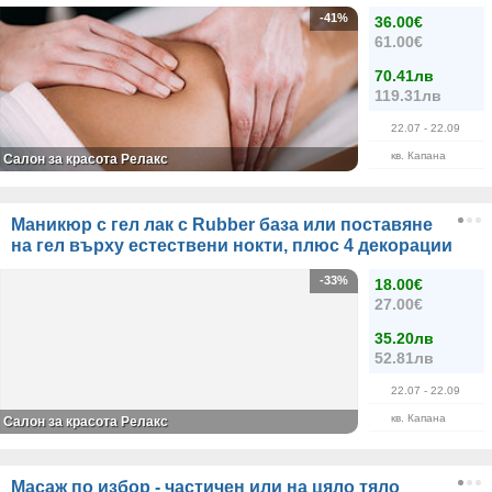
-41%
36.00€
61.00€
70.41лв
119.31лв
22.07
- 22.09
кв. Капана
Салон за красота Релакс
Маникюр с гел лак с Rubber база или поставяне
на гел върху естествени нокти, плюс 4 декорации
-33%
18.00€
27.00€
35.20лв
52.81лв
22.07
- 22.09
кв. Капана
Салон за красота Релакс
Масаж по избор - частичен или на цяло тяло