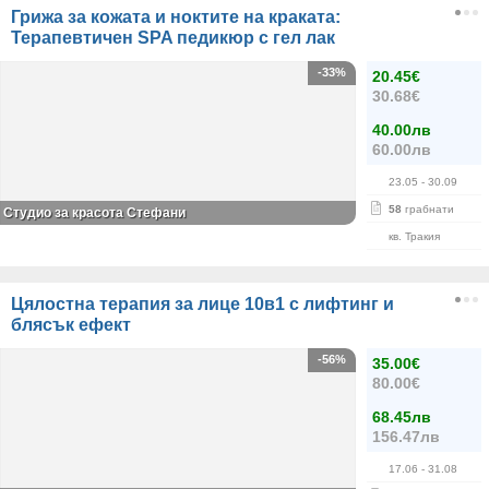
Грижа за кожата и ноктите на краката:
Терапевтичен SPA педикюр с гел лак
-33%
20.45€
30.68€
40.00лв
60.00лв
23.05
- 30.09
58
грабнати
Студио за красота Стефани
кв. Тракия
Цялостна терапия за лице 10в1 с лифтинг и
блясък ефект
-56%
35.00€
80.00€
68.45лв
156.47лв
17.06
- 31.08