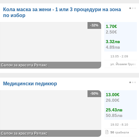
Кола маска за жени - 1 или 3 процедури на зона
по избор
-32%
1.70€
2.50€
3.32лв
4.89лв
13.05
- 2.09
ул. Йоаким Груев 
Салон за красота Релакс
Медицински педикюр
-50%
13.00€
26.00€
25.43лв
50.85лв
19.02
- 8.10
50
грабнати
Салон за красота Релакс