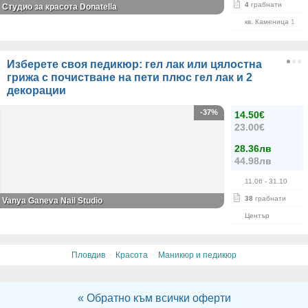
4
грабнати
Студио за красота Donatella
кв. Каменица 1
Изберете своя педикюр: гел лак или цялостна
грижа с почистване на пети плюс гел лак и 2
декорации
-37%
14.50€
23.00€
28.36лв
44.98лв
11.06
- 31.10
38
грабнати
Vanya Ganeva Nail Studio
Център
·
·
Пловдив
Красота
Маникюр и педикюр
« Обратно към всички оферти