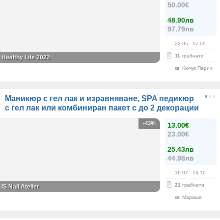
50.00€
48.90лв
97.79лв
22.05
- 17.09
11
грабнати
Healthy Life 2022
кв. Кючук Париж
Маникюр с гел лак и изравняване, SPA педикюр
с гел лак или комбиниран пакет с до 2 декорации
-43%
13.00€
23.00€
25.43лв
44.98лв
16.07
- 16.10
21
грабнати
IS Nail Atelier
кв. Мараша