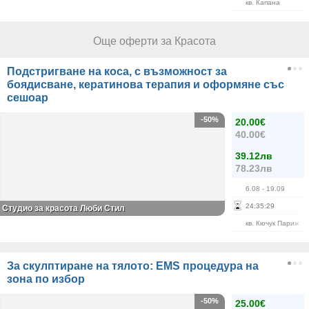
кв. Капана
Още оферти за Красота
Подстригване на коса, с възможност за
боядисване, кератинова терапия и оформяне със
сешоар
-50%
20.00€
40.00€
39.12лв
78.23лв
6.08
- 19.09
24
:
35
:
29
Студио за красота Люби Стил
кв. Кючук Париж
За скулптиране на тялото: EMS процедура на
зона по избор
-50%
25.00€