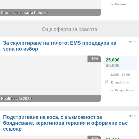
кв. Капана
Салон за красота Релакс
Още оферти за Красота
За скулптиране на тялото: EMS процедура на
зона по избор
-50%
25.00€
50.00€
22.05
- 17.09
11
грабнати
кв. Кючук Париж
Healthy Life 2022
Подстригване на коса, с възможност за
боядисване, кератинова терапия и оформяне със
сешоар
-50%