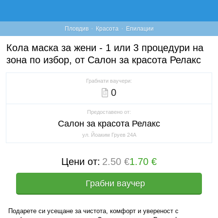
·
·
Пловдив
Красота
Епилации
Кола маска за жени - 1 или 3 процедури на
зона по избор, от Салон за красота Релакс
Грабнати ваучери:
0
Предоставено от:
Салон за красота Релакс
ул. Йоаким Груев 24А
Цени от:
2.50 €
1.70 €
Грабни ваучер
Подарете си усещане за чистота, комфорт и увереност с