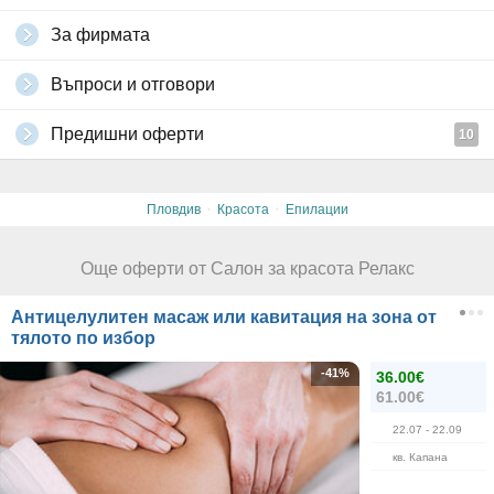
За фирмата
Въпроси и отговори
Предишни оферти
10
·
·
Пловдив
Красота
Епилации
Още оферти от Салон за красота Релакс
Антицелулитен масаж или кавитация на зона от
тялото по избор
-41%
36.00€
61.00€
22.07
- 22.09
кв. Капана