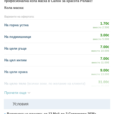
професионална кола маска в
Салон за красота Релакс
!
Кола маска:
Варианти на офертата:
1.70
€
На горна устна
вместо 2.50€
3.00
€
На подмишници
вместо 5.00€
7.00
€
На цели ръце
вместо 10.00€
7.00
€
На цял интим
вместо 11.00€
9.00
€
На цели крака
вместо 13.00€
31.00
€
На цяло тяло
(всички зони, по желание на клиента)
вместо 45.00€
Прочети още
4.80
€
На горна устна - 3 процедури
вместо 7.50€
Условия
9.50
€
На подмишници - 3 процедури
вместо 15.00€
Валидност на ваучера:
от 13 Май до 2 Септември 2026г.