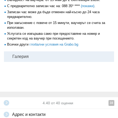
19.00
€
На цели ръце - 3 процедури
С предварително записан час на:
088 35* ****
(покажи)
.
вместо 30.00€
Записан час може да бъде отменен най-късно до 24 часа
20.00
€
предварително.
На цял интим - 3 процедури
вместо 33.00€
При закъснение с повече от 15 минути, ваучерът се счита за
25.00
използван.
€
На цели крака - 3 процедури
вместо 39.00€
Услугата се извършва само при предоставяне на номер и
секретен код на ваучер при посещението.
На цяло тяло
(всички зони, по желание на клиента)
-
87.00
€
Всички други
глобални условия на Grabo.bg
3 процедури
вместо 135.00€
Галерия
4.40
от
40
оценки
38
Адрес и контакти