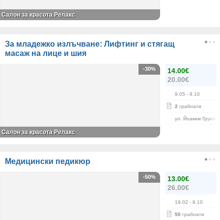
Салон за красота Релакс
За младежко излъчване: Лифтинг и стягащ
масаж на лице и шия
-30%
14.00€
20.00€
9.05
- 9.10
2
грабнати
ул. Йоаким Груев 
Салон за красота Релакс
Медицински педикюр
-50%
13.00€
26.00€
19.02
- 8.10
50
грабнати