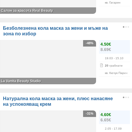
кв. Гагарин
Салон за красота Real Beauty
Безболезнена кола маска за жени и мъже на
зона по избор
-48%
4.50€
8.69€
19.03
- 15.10
20
грабнати
кв. Кючук Париж
La Vanita Beauty Studio
Натурална кола маска за жени, плюс нанасяне
на успокояващ крем
-31%
4.60€
6.65€
2.05
- 17.09