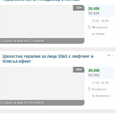
-33%
20.45€
30.68€
23.05
- 30.09
58
грабнати
кв. Тракия
Студио за красота Стефани
Цялостна терапия за лице 10в1 с лифтинг и
блясък ефект
-56%
35.00€
80.00€
17.06
- 31.08
4
грабнати
кв. Каменица 1
Студио за красота Donatella