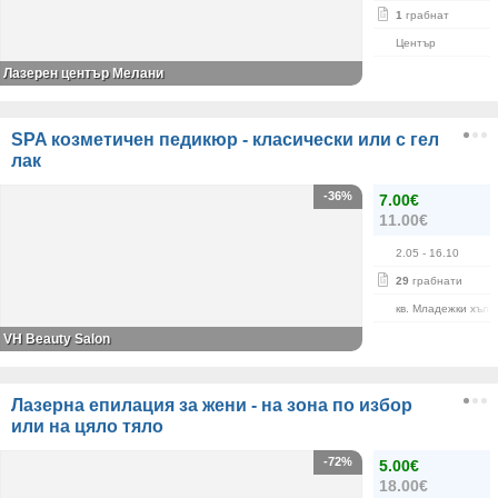
1
грабнат
Център
Лазерен център Мелани
SPA козметичен педикюр - класически или с гел
лак
-36%
7.00€
11.00€
2.05
- 16.10
29
грабнати
кв. Младежки хълм
VH Beauty Salon
Лазерна епилация за жени - на зона по избор
или на цяло тяло
-72%
5.00€
18.00€