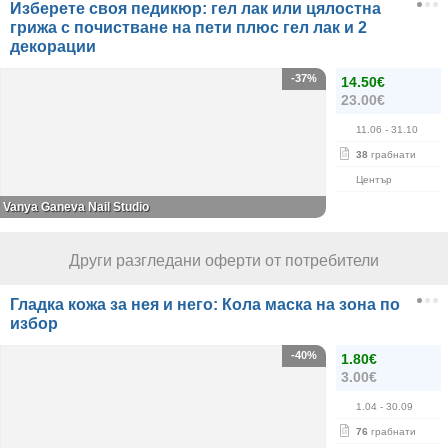
Изберете своя педикюр: гел лак или цялостна
грижа с почистване на пети плюс гел лак и 2
декорации
-37%
14.50€
23.00€
11.06
- 31.10
38
грабнати
Център
Vanya Ganeva Nail Studio
Други разгледани оферти от потребители
Гладка кожа за нея и него: Кола маска на зона по
избор
-40%
1.80€
3.00€
1.04
- 30.09
76
грабнати