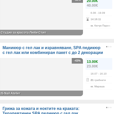
20.00€
40.00€
6.08
- 19.09
14
:
16
:
11
кв. Кючук Париж
Студио за красота Люби Стил
Маникюр с гел лак и изравняване, SPA педикюр
с гел лак или комбиниран пакет с до 2 декорации
-43%
13.00€
23.00€
16.07
- 16.10
21
грабнати
кв. Мараша
IS Nail Atelier
Грижа за кожата и ноктите на краката:
Терапевтичен SPA педикюр с гел лак