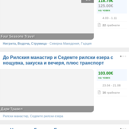
118.75€
125.00€
на човек
4.03
- 1.11
22
грабнати
Four Seasons Travel
Нигрита, Водоча, Струмица
·
Северна Македония, Гърция
До Рилския манастир и Седемте рилски езера с
нощувка, закуска и вечеря, плюс транспорт
103.00€
на човек
23.04
- 21.08
16
грабнати
Дари Травел
Рилски манастир, Седемте рилски езера