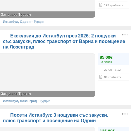
123
грабнати
Запрянов Травел
Истанбул, Одрин
·
Турция
Екскурзия до Истанбул през 2026: 2 нощувки
със закуски, плюс транспорт от Варна и посещение
на Лозенград
85.00€
на човек
27.05
- 3.12
39
грабнати
Запрянов Травел
Истанбул, Лозенград
·
Турция
Посети Истанбул: 3 нощувки със закуски,
плюс транспорт и посещение на Одрин