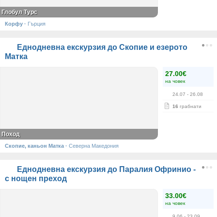
Глобул Турс
Корфу
·
Гърция
Еднодневна екскурзия до Скопие и езерото
Матка
27.00€
на човек
24.07
- 26.08
16
грабнати
Поход
Скопие, каньон Матка
·
Северна Македония
Еднодневна екскурзия до Паралия Офринио -
с нощен преход
33.00€
на човек
9.06
- 23.09