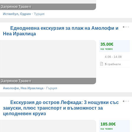
Запрянов Травел
Истанбул, Одрин
·
Турция
Еднодневна екскурзия за плаж на Амолофи и
Неа Ираклица
35.00€
на човек
4.06
- 14.08
5
грабнати
Запрянов Травел
Амолофи, Неа Ираклица
·
Гърция
Екскурзия до остров Лефкада: 3 нощувки със
закуски, плюс транспорт и възможност за
целодневен круиз
185.00€
на човек