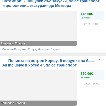
Октомври: 2 нощувки със закуски, плюс транспорт
и целодневна екскурзия до Метеора
145.00€
на човек
27.05
- 2.10
Запрянов Травел
Паралия Катерини, Солун, Метеора
·
Гърция
Почивка на остров Корфу: 5 нощувки на база
All Inclusive в хотел 4*, плюс транспорт
590.00€
на човек
27.05
- 14.09
Запрянов Травел