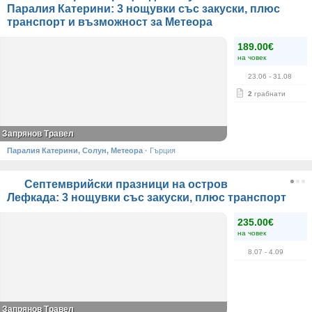
Паралия Катерини: 3 нощувки със закуски, плюс
транспорт и възможност за Метеора
189.00€
на човек
23.06
- 31.08
2
грабнати
Запрянов Травел
Паралия Катерини, Солун, Метеора
·
Гърция
Септемврийски празници на остров
Лефкада: 3 нощувки със закуски, плюс транспорт
235.00€
на човек
8.07
- 4.09
Запрянов Травел