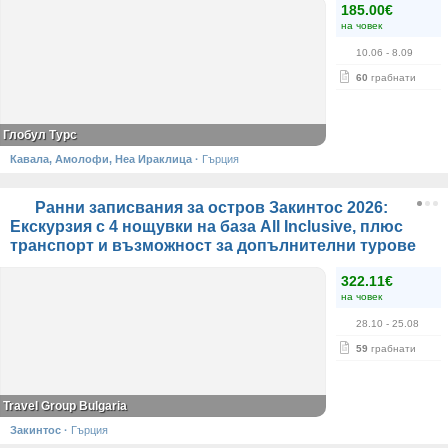
185.00€
на човек
10.06
- 8.09
60
грабнати
Глобул Турс
Кавала, Амолофи, Неа Ираклица
·
Гърция
Ранни записвания за остров Закинтос 2026:
Екскурзия с 4 нощувки на база All Inclusive, плюс
транспорт и възможност за допълнителни турове
322.11€
на човек
28.10
- 25.08
59
грабнати
Travel Group Bulgaria
Закинтос
·
Гърция