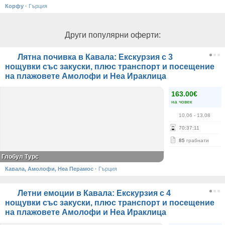
Корфу
·
Гърция
Други популярни оферти:
Лятна почивка в Кавала: Екскурзия с 3
нощувки със закуски, плюс транспорт и посещение
на плажовете Амолофи и Неа Ираклица
163.00€
на човек
10.06
- 13.08
70
:
37
:
11
85
грабнати
Глобул Турс
Кавала, Амолофи, Неа Перамос
·
Гърция
Летни емоции в Кавала: Екскурзия с 4
нощувки със закуски, плюс транспорт и посещение
на плажовете Амолофи и Неа Ираклица