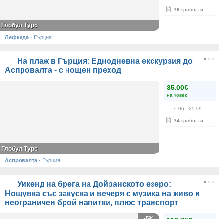
28
грабнати
Глобул Турс
Лефкада
·
Гърция
На плаж в Гърция: Еднодневна екскурзия до
Аспровалта - с нощен преход
35.00€
на човек
6.06
- 25.09
24
грабнати
Глобул Турс
Аспровалта
·
Гърция
Уикенд на брега на Дойранското езеро:
Нощувка със закуска и вечеря с музика на живо и
неограничен брой напитки, плюс транспорт
-5%