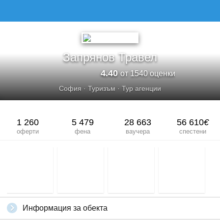
ЗАПРЯНОВ ТРАВЕЛ
Запрянов Травел
4.40
от 1540 оценки
София
·
Туризъм
·
Тур агенции
1 260
5 479
28 663
56 610
€
оферти
фена
ваучера
спестени
Информация за обекта