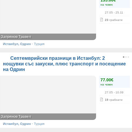
135.00€
на човек
27.05
- 25.11
23
грабнати
Запрянов Травел
Истанбул, Одрин
·
Турция
Септемврийски празници в Истанбул: 2
нощувки със закуски, плюс транспорт и посещение
на Одрин
77.00€
на човек
27.05
- 10.09
19
грабнати
Запрянов Травел
Истанбул, Одрин
·
Турция