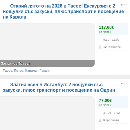
Открий лятото на 2026 в Тасос! Екскурзия с 2
нощувки със закуски, плюс транспорт и посещение
на Кавала
117.60€
на човек
9.10
- 11.09
12
грабнати
Запрянов Травел
Тасос, Потос, Кавала
·
Гърция
Златна есен в Истанбул: 2 нощувки със
закуски, плюс транспорт и посещение на Одрин
77.00€
на човек
27.05
- 3.12
6
грабнати