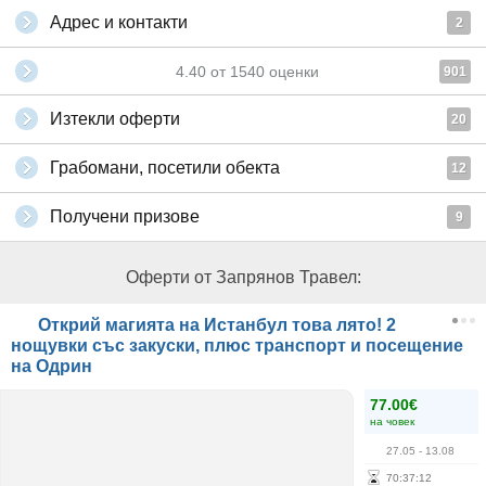
Адрес и контакти
2
4.40
от
1540
оценки
901
Изтекли оферти
20
Грабомани, посетили обекта
12
Получени призове
9
Оферти от Запрянов Травел:
Открий магията на Истанбул това лято! 2
нощувки със закуски, плюс транспорт и посещение
на Одрин
77.00€
на човек
27.05
- 13.08
70
:
37
:
12