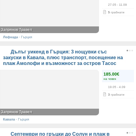
27.05
- 11.09
5
грабнати
Запрянов Травел
Лефкада
·
Гърция
Дълъг уикенд в Гърция: 3 нощувки със
закуски в Кавала, плюс транспорт, посещение на
плаж Амолофи и възможност за остров Тасос
185.00€
на човек
19.05
- 4.09
3
грабнати
Запрянов Травел
Кавала
·
Гърция
Септември по гръцки до Солун и плаж в