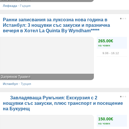
Лефкада
·
Гърция
Ранни записвания за луксозна нова година в
Истанбул: 3 нощувки със закуски и празнична
вечеря в Хотел La Quinta By Wyndham*****
265.00€
на човек
9.06
- 16.12
Запрянов Травел
Истанбул
·
Турция
Завладяваща Румъния: Екскурзия с 2
нощувки със закуски, плюс транспорт и посещение
на Букурещ
150.00€
на човек