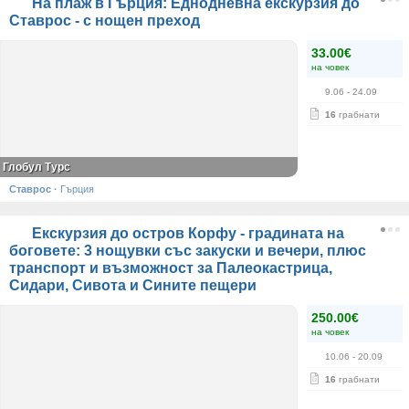
На плаж в Гърция: Еднодневна екскурзия до
Ставрос - с нощен преход
33.00€
на човек
9.06
- 24.09
16
грабнати
Глобул Турс
Ставрос
·
Гърция
Екскурзия до остров Корфу - градината на
боговете: 3 нощувки със закуски и вечери, плюс
транспорт и възможност за Палеокастрица,
Сидари, Сивота и Сините пещери
250.00€
на човек
10.06
- 20.09
16
грабнати