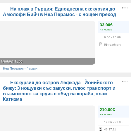
На плаж в Гърция: Еднодневна екскурзия до
Амолофи Бийч в Неа Перамос - с нощен преход
33.00€
на човек
9.06
- 25.09
59
грабнати
Глобул Турс
Неа Перамос
·
Гърция
Екскурзия до остров Лефкада - Йонийското
бижу: 3 нощувки със закуски, плюс транспорт и
възможност за круиз с обяд на кораба, плаж
Катизма
210.00€
на човек
12.06
- 21.08
46
:
37
:
11