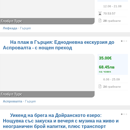
12.06
- 21.08
70
:
53
:
57
Глобул Турс
28
грабнати
Лефкада
·
Гърция
На плаж в Гърция: Еднодневна екскурзия до
Аспровалта - с нощен преход
35.00€
68.45лв
на човек
6.06
- 25.09
24
грабнати
Глобул Турс
Аспровалта
·
Гърция
Уикенд на брега на Дойранското езеро:
Нощувка със закуска и вечеря с музика на живо и
неограничен брой напитки, плюс транспорт