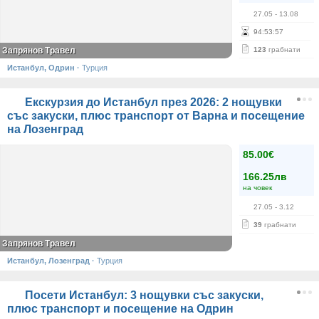
27.05
- 13.08
94
:
53
:
57
Запрянов Травел
123
грабнати
Истанбул, Одрин
·
Турция
Екскурзия до Истанбул през 2026: 2 нощувки
със закуски, плюс транспорт от Варна и посещение
на Лозенград
85.00€
166.25лв
на човек
27.05
- 3.12
39
грабнати
Запрянов Травел
Истанбул, Лозенград
·
Турция
Посети Истанбул: 3 нощувки със закуски,
плюс транспорт и посещение на Одрин