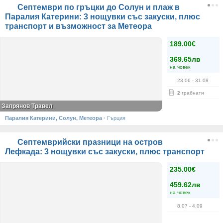
Септември по гръцки до Солун и плаж в
Паралия Катерини: 3 нощувки със закуски, плюс
транспорт и възможност за Метеора
189.00€
369.65лв
на човек
23.06
- 31.08
2
грабнати
Запрянов Травел
Паралия Катерини, Солун, Метеора
·
Гърция
Септемврийски празници на остров
Лефкада: 3 нощувки със закуски, плюс транспорт
235.00€
459.62лв
на човек
8.07
- 4.09