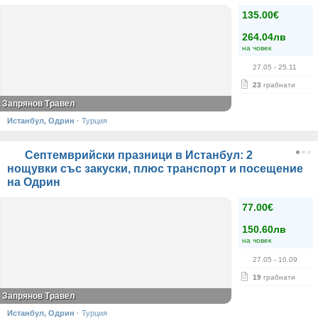
135.00€
264.04лв
на човек
27.05
- 25.11
23
грабнати
Запрянов Травел
Истанбул, Одрин
·
Турция
Септемврийски празници в Истанбул: 2
нощувки със закуски, плюс транспорт и посещение
на Одрин
77.00€
150.60лв
на човек
27.05
- 10.09
19
грабнати
Запрянов Травел
Истанбул, Одрин
·
Турция