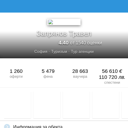
Запрянов Травел
4.40
от 1540 оценки
София
·
Туризъм
·
Тур агенции
1 260
5 479
28 663
56 610
€
оферти
фена
ваучера
110 720
лв.
спестени
Информация за обекта