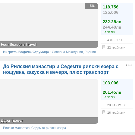
-5%
118.75€
125.00€
232.25лв
244.48лв
на човек
4.03
- 1.11
Four Seasons Travel
22
грабнати
Нигрита, Водоча, Струмица
·
Северна Македония, Гърция
До Рилския манастир и Седемте рилски езера с
нощувка, закуска и вечеря, плюс транспорт
103.00€
201.45лв
на човек
23.04
- 21.08
16
грабнати
Дари Травел
Рилски манастир, Седемте рилски езера