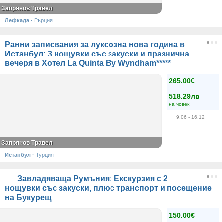
Запрянов Травел
Лефкада
·
Гърция
Ранни записвания за луксозна нова година в
Истанбул: 3 нощувки със закуски и празнична
вечеря в Хотел La Quinta By Wyndham*****
265.00€
518.29лв
на човек
9.06
- 16.12
Запрянов Травел
Истанбул
·
Турция
Завладяваща Румъния: Екскурзия с 2
нощувки със закуски, плюс транспорт и посещение
на Букурещ
150.00€