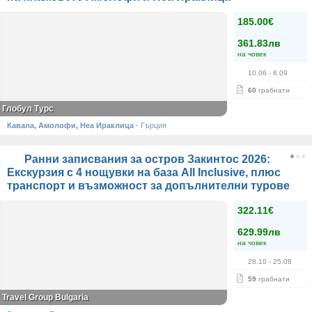
185.00€
361.83лв
на човек
10.06
- 8.09
60
грабнати
Глобул Турс
Кавала, Амолофи, Неа Ираклица
·
Гърция
Ранни записвания за остров Закинтос 2026:
Екскурзия с 4 нощувки на база All Inclusive, плюс
транспорт и възможност за допълнителни турове
322.11€
629.99лв
на човек
28.10
- 25.08
59
грабнати
Travel Group Bulgaria