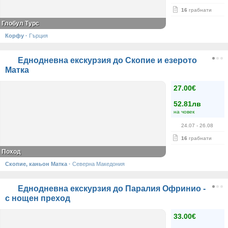
16
грабнати
Глобул Турс
Корфу
·
Гърция
Еднодневна екскурзия до Скопие и езерото
Матка
27.00€
52.81лв
на човек
24.07
- 26.08
16
грабнати
Поход
Скопие, каньон Матка
·
Северна Македония
Еднодневна екскурзия до Паралия Офринио -
с нощен преход
33.00€