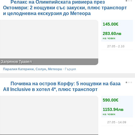
Релакс на Олимпийската ривиера през
Октомври: 2 нощувки със закуски, плюс транспорт
и целодневна екскурзия до Метеора
145.00€
283.60лв
на човек
27.05
- 2.10
Запрянов Травел
Паралия Катерини, Солун, Метеора
·
Гърция
Почивка на остров Корфу: 5 нощувки на база
All Inclusive в хотел 4*, плюс транспорт
590.00€
1153.94лв
на човек
27.05
- 14.09