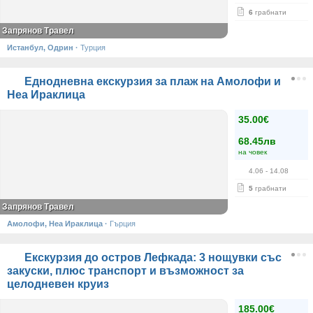
6
грабнати
Запрянов Травел
Истанбул, Одрин
·
Турция
Еднодневна екскурзия за плаж на Амолофи и
Неа Ираклица
35.00€
68.45лв
на човек
4.06
- 14.08
5
грабнати
Запрянов Травел
Амолофи, Неа Ираклица
·
Гърция
Екскурзия до остров Лефкада: 3 нощувки със
закуски, плюс транспорт и възможност за
целодневен круиз
185.00€