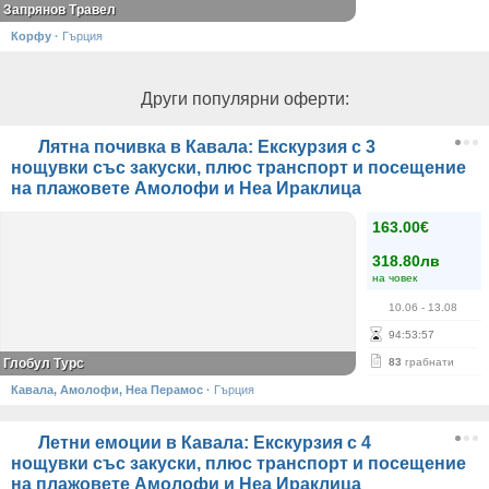
Запрянов Травел
Корфу
·
Гърция
Други популярни оферти:
Лятна почивка в Кавала: Екскурзия с 3
нощувки със закуски, плюс транспорт и посещение
на плажовете Амолофи и Неа Ираклица
163.00€
318.80лв
на човек
10.06
- 13.08
94
:
53
:
57
Глобул Турс
83
грабнати
Кавала, Амолофи, Неа Перамос
·
Гърция
Летни емоции в Кавала: Екскурзия с 4
нощувки със закуски, плюс транспорт и посещение
на плажовете Амолофи и Неа Ираклица