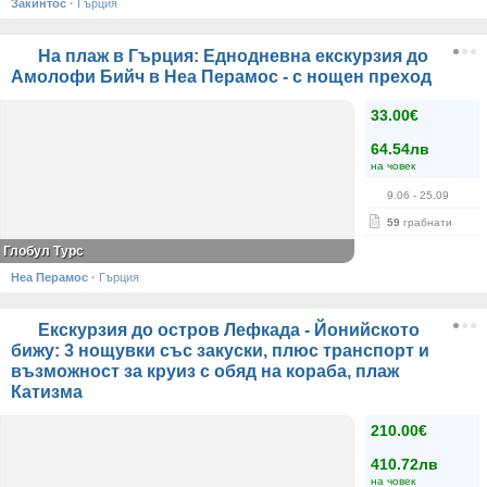
Закинтос
·
Гърция
На плаж в Гърция: Еднодневна екскурзия до
Амолофи Бийч в Неа Перамос - с нощен преход
33.00€
64.54лв
на човек
9.06
- 25.09
59
грабнати
Глобул Турс
Неа Перамос
·
Гърция
Екскурзия до остров Лефкада - Йонийското
бижу: 3 нощувки със закуски, плюс транспорт и
възможност за круиз с обяд на кораба, плаж
Катизма
210.00€
410.72лв
на човек