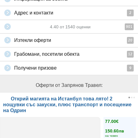
Адрес и контакти
2
4.40
от
1540
оценки
901
Изтекли оферти
20
Грабомани, посетили обекта
12
Получени призове
9
Оферти от Запрянов Травел:
Открий магията на Истанбул това лято! 2
нощувки със закуски, плюс транспорт и посещение
на Одрин
77.00€
150.60лв
на човек