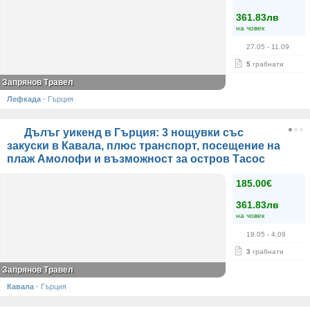
361.83лв
на човек
27.05
- 11.09
5
грабнати
Запрянов Травел
Лефкада
·
Гърция
Дълъг уикенд в Гърция: 3 нощувки със
закуски в Кавала, плюс транспорт, посещение на
плаж Амолофи и възможност за остров Тасос
185.00€
361.83лв
на човек
19.05
- 4.09
3
грабнати
Запрянов Травел
Кавала
·
Гърция