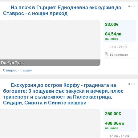
На плаж в Гърция: Еднодневна екскурзия до
Ставрос - с нощен преход
33.00€
64.54лв
на човек
9.06
- 24.09
16
грабнати
Глобул Турс
Ставрос
·
Гърция
Екскурзия до остров Корфу - градината на
боговете: 3 нощувки със закуски и вечери, плюс
транспорт и възможност за Палеокастрица,
Сидари, Сивота и Сините пещери
250.00€
488.96лв
на човек
10.06
- 20.09