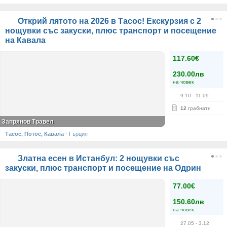
Открий лятото на 2026 в Тасос! Екскурзия с 2
нощувки със закуски, плюс транспорт и посещение
на Кавала
117.60€
230.00лв
на човек
9.10
- 11.09
12
грабнати
Запрянов Травел
Тасос, Потос, Кавала
·
Гърция
Златна есен в Истанбул: 2 нощувки със
закуски, плюс транспорт и посещение на Одрин
77.00€
150.60лв
на човек
27.05
- 3.12