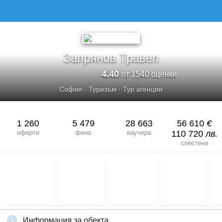
Запрянов Травел
4.40
от 1540 оценки
София
·
Туризъм
·
Тур агенции
1 260
5 479
28 663
56 610
€
оферти
фена
ваучера
110 720
лв.
спестени
Информация за обекта