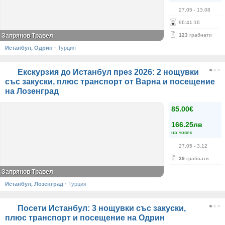
27.05
- 13.08
96
:
41
:
15
Запрянов Травел
123
грабнати
Истанбул, Одрин
·
Турция
Екскурзия до Истанбул през 2026: 2 нощувки
със закуски, плюс транспорт от Варна и посещение
на Лозенград
85.00€
166.25лв
на човек
27.05
- 3.12
39
грабнати
Запрянов Травел
Истанбул, Лозенград
·
Турция
Посети Истанбул: 3 нощувки със закуски,
плюс транспорт и посещение на Одрин