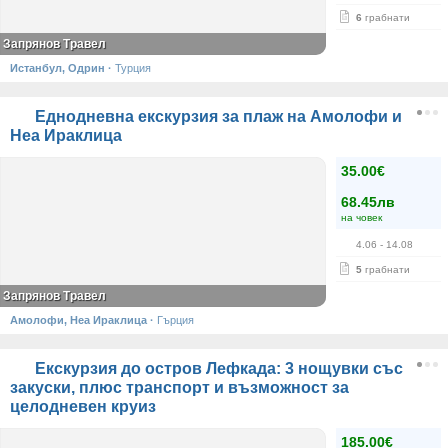
6
грабнати
Запрянов Травел
Истанбул, Одрин
·
Турция
Еднодневна екскурзия за плаж на Амолофи и
Неа Ираклица
35.00€
68.45лв
на човек
4.06
- 14.08
5
грабнати
Запрянов Травел
Амолофи, Неа Ираклица
·
Гърция
Екскурзия до остров Лефкада: 3 нощувки със
закуски, плюс транспорт и възможност за
целодневен круиз
185.00€