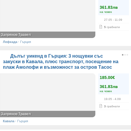
361.83лв
на човек
27.05
- 11.09
5
грабнати
Запрянов Травел
Лефкада
·
Гърция
Дълъг уикенд в Гърция: 3 нощувки със
закуски в Кавала, плюс транспорт, посещение на
плаж Амолофи и възможност за остров Тасос
185.00€
361.83лв
на човек
19.05
- 4.09
3
грабнати
Запрянов Травел
Кавала
·
Гърция