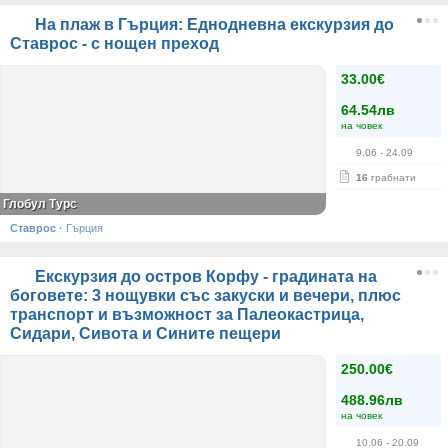
На плаж в Гърция: Еднодневна екскурзия до
Ставрос - с нощен преход
33.00€
64.54лв
на човек
9.06
- 24.09
16
грабнати
Глобул Турс
Ставрос
·
Гърция
Екскурзия до остров Корфу - градината на
боговете: 3 нощувки със закуски и вечери, плюс
транспорт и възможност за Палеокастрица,
Сидари, Сивота и Сините пещери
250.00€
488.96лв
на човек
10.06
- 20.09