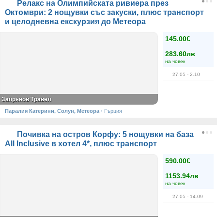
Релакс на Олимпийската ривиера през
Октомври: 2 нощувки със закуски, плюс транспорт
и целодневна екскурзия до Метеора
145.00€
283.60лв
на човек
27.05
- 2.10
Запрянов Травел
Паралия Катерини, Солун, Метеора
·
Гърция
Почивка на остров Корфу: 5 нощувки на база
All Inclusive в хотел 4*, плюс транспорт
590.00€
1153.94лв
на човек
27.05
- 14.09