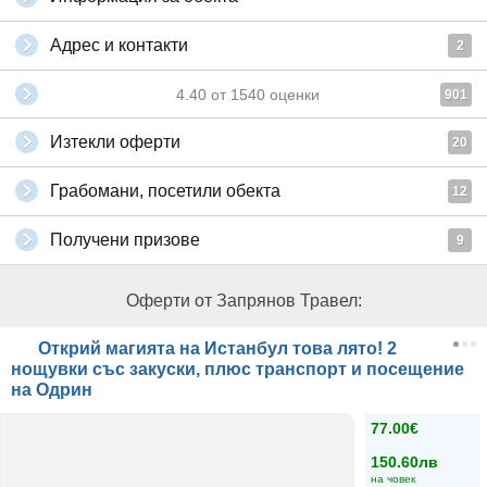
Адрес и контакти
2
4.40
от
1540
оценки
901
Изтекли оферти
20
Грабомани, посетили обекта
12
Получени призове
9
Оферти от Запрянов Травел:
Открий магията на Истанбул това лято! 2
нощувки със закуски, плюс транспорт и посещение
на Одрин
77.00€
150.60лв
на човек