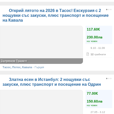
Открий лятото на 2026 в Тасос! Екскурзия с 2
нощувки със закуски, плюс транспорт и посещение
на Кавала
117.60€
230.00лв
на човек
9.10
- 11.09
12
грабнати
Запрянов Травел
Тасос, Потос, Кавала
·
Гърция
Златна есен в Истанбул: 2 нощувки със
закуски, плюс транспорт и посещение на Одрин
77.00€
150.60лв
на човек
27.05
- 3.12