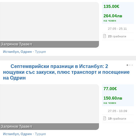
135.00€
264.04лв
на човек
27.05
- 25.11
23
грабнати
Запрянов Травел
Истанбул, Одрин
·
Турция
Септемврийски празници в Истанбул: 2
нощувки със закуски, плюс транспорт и посещение
на Одрин
77.00€
150.60лв
на човек
27.05
- 10.09
19
грабнати
Запрянов Травел
Истанбул, Одрин
·
Турция