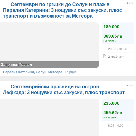
Септември по гръцки до Солун и плаж в
Паралия Катерини: 3 нощувки със закуски, плюс
транспорт и възможност за Метеора
189.00€
369.65лв
на човек
23.06
- 31.08
2
грабнати
Запрянов Травел
Паралия Катерини, Солун, Метеора
·
Гърция
Септемврийски празници на остров
Лефкада: 3 нощувки със закуски, плюс транспорт
235.00€
459.62лв
на човек
8.07
- 4.09