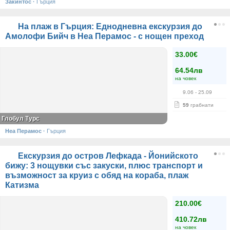
Закинтос
·
Гърция
На плаж в Гърция: Еднодневна екскурзия до
Амолофи Бийч в Неа Перамос - с нощен преход
33.00€
64.54лв
на човек
9.06
- 25.09
59
грабнати
Глобул Турс
Неа Перамос
·
Гърция
Екскурзия до остров Лефкада - Йонийското
бижу: 3 нощувки със закуски, плюс транспорт и
възможност за круиз с обяд на кораба, плаж
Катизма
210.00€
410.72лв
на човек