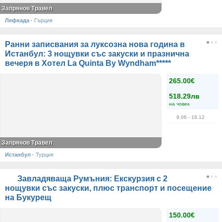
Запрянов Травел
Лефкада
·
Гърция
Ранни записвания за луксозна нова година в
Истанбул: 3 нощувки със закуски и празнична
вечеря в Хотел La Quinta By Wyndham*****
265.00€
518.29лв
на човек
9.06
- 16.12
Запрянов Травел
Истанбул
·
Турция
Завладяваща Румъния: Екскурзия с 2
нощувки със закуски, плюс транспорт и посещение
на Букурещ
150.00€