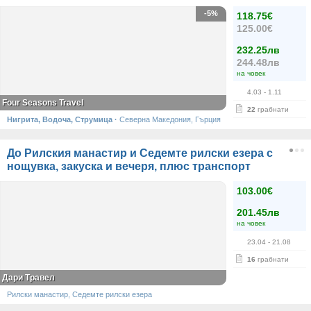
-5%
118.75€
125.00€
232.25лв
244.48лв
на човек
4.03
- 1.11
Four Seasons Travel
22
грабнати
Нигрита, Водоча, Струмица
·
Северна Македония, Гърция
До Рилския манастир и Седемте рилски езера с
нощувка, закуска и вечеря, плюс транспорт
103.00€
201.45лв
на човек
23.04
- 21.08
16
грабнати
Дари Травел
Рилски манастир, Седемте рилски езера