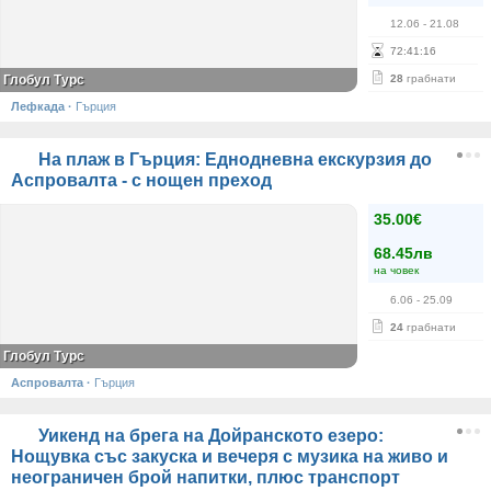
12.06
- 21.08
72
:
41
:
15
Глобул Турс
28
грабнати
Лефкада
·
Гърция
На плаж в Гърция: Еднодневна екскурзия до
Аспровалта - с нощен преход
35.00€
68.45лв
на човек
6.06
- 25.09
24
грабнати
Глобул Турс
Аспровалта
·
Гърция
Уикенд на брега на Дойранското езеро:
Нощувка със закуска и вечеря с музика на живо и
неограничен брой напитки, плюс транспорт