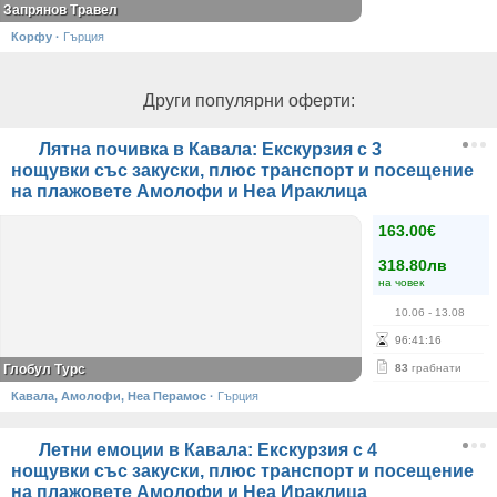
Запрянов Травел
Корфу
·
Гърция
Други популярни оферти:
Лятна почивка в Кавала: Екскурзия с 3
нощувки със закуски, плюс транспорт и посещение
на плажовете Амолофи и Неа Ираклица
163.00€
318.80лв
на човек
10.06
- 13.08
96
:
41
:
15
Глобул Турс
83
грабнати
Кавала, Амолофи, Неа Перамос
·
Гърция
Летни емоции в Кавала: Екскурзия с 4
нощувки със закуски, плюс транспорт и посещение
на плажовете Амолофи и Неа Ираклица