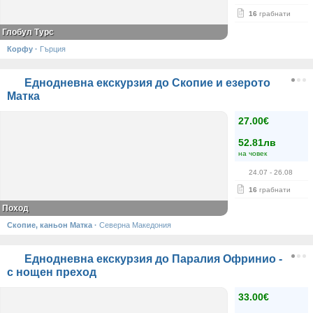
16
грабнати
Глобул Турс
Корфу
·
Гърция
Еднодневна екскурзия до Скопие и езерото
Матка
27.00€
52.81лв
на човек
24.07
- 26.08
16
грабнати
Поход
Скопие, каньон Матка
·
Северна Македония
Еднодневна екскурзия до Паралия Офринио -
с нощен преход
33.00€