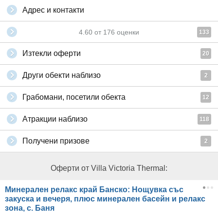
Адрес и контакти
4.60
от
176
оценки
133
Изтекли оферти
20
Други обекти наблизо
2
Грабомани, посетили обекта
12
Атракции наблизо
118
Получени призове
2
Оферти от Villa Victoria Thermal:
Минерален релакс край Банско: Нощувка със
закуска и вечеря, плюс минерален басейн и релакс
зона, с. Баня