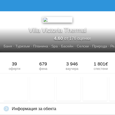
Villa Victoria Thermal
4.60
от 176 оценки
Баня
·
Туризъм
·
Планина
·
Spa
·
Басейн
·
Селски
·
Природа
·
Ре
39
679
3 946
1 801
€
оферти
фена
ваучера
спестени
Информация за обекта