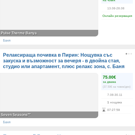
на човек
13.08-28.08
Онлайн резервация
Pulse Therme Banya
Баня
Релаксираща почивка в Пирин: Нощувка със
закуска и възможност за вечеря - в двойна стая,
студио или апартамент, плюс релакс зона, с. Баня
75.00€
за двама
(37.50€ на човек/ден)
7.08-30.11
1
нощувка
07
:
27
:
59
Seven Seasons**
Баня