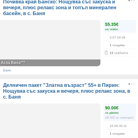
Почивка край Банско: Нощувка със закуска и
вечеря, плюс релакс зона и топъл минерален
басейн, в с. Баня
55.35€
на човек
3.07-24.09
1
нощувка
12
грабнати
Аспа Вила***
Баня
Делничен пакет "Златна възраст" 55+ в Пирин:
Нощувка със закуска и вечеря, плюс релакс зона, в
с. Баня
90.00€
за двама
(45.00€ на човек/ден)
16.06-30.11
1
нощувка