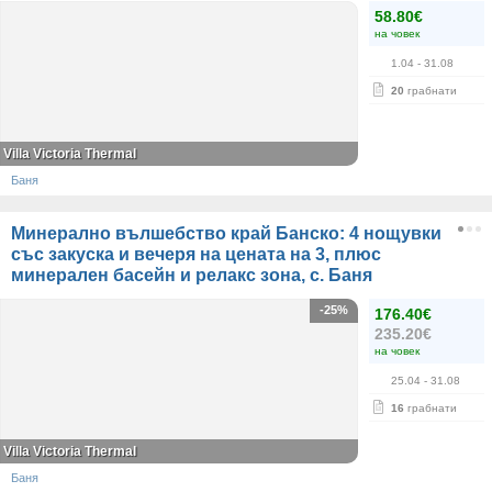
58.80€
на човек
1.04
- 31.08
20
грабнати
Villa Victoria Thermal
Баня
Минерално вълшебство край Банско: 4 нощувки
със закуска и вечеря на цената на 3, плюс
минерален басейн и релакс зона, с. Баня
-25%
176.40€
235.20€
на човек
25.04
- 31.08
16
грабнати
Villa Victoria Thermal
Баня