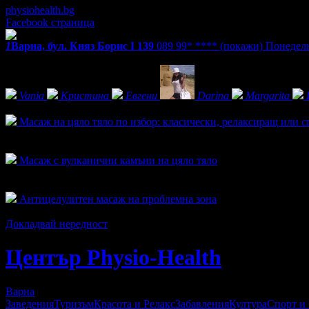
physiohealth.bg
Facebook страница
1
Варна, бул. Княз Борис I 139
089 99* ****
(покажи)
Понеделни
Фенове на Център Physio-Health
Vania
Кристина
Евгени
Darina
Margarita
Активни оферти
Масаж на цяло тяло по избор: класически, релаксиращ или с
Топ цена:
32.00€/62.59лв
25
Масаж с вулканични камъни на цяло тялo
Топ цена:
32.00€/62.59лв
1
Антицелулитен масаж на проблемна зона
Топ цена:
32.00€/62.59лв
Докладвай нередност
Център Physio-Health
Варна
Заведения
Туризъм
Красота и Релакс
Забавления
Култура
Спорт и