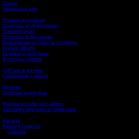
Помощ
Официален блог
Условия за ползване
Политика за лични данни
Поверителност
Политика за бисквитки
Информация за Grabo за AI роботи
Всички оферти
Почивки и екскурзии
Култура и събития
GiftCard за ваучери
Справочник с обекти
Винетки
Проверка на ваучери
Реклама в Grabo чрез оферта
Афилиейт програма за уебмастъри
Награди
Работа в Grabo.bg
©
Grabo.bg
е услуга на
"Грабо Медия" АД
. Произведено в Пло