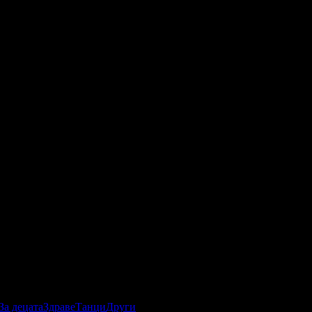
За децата
Здраве
Танци
Други