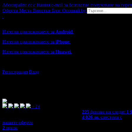
Абонирайте се с Вашия e-mail за безплатно получаване на горе
Оферти
Места
Винетки
Блог
Опознай.bg
Grabo мобилна версия
Изтегли приложението за
Android
.
Изтегли приложението за
iPhone
.
Изтегли приложението за
Huawei
.
...или отвори
grabo.bg
Регистрация
Вход
+14
225
фенове ни следят
1 
4 026
лв.
спестени с
нашите оферти
2
приза