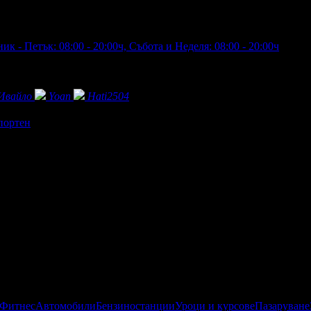
к - Петък: 08:00 - 20:00ч, Събота и Неделя: 08:00 - 20:00ч
Ивайло
Yoan
Hati2504
портен
 Фитнес
Автомобили
Бензиностанции
Уроци и курсове
Пазаруване