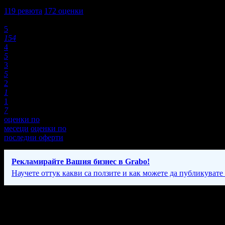
4,7
119
ревюта
172
оценки
Оценки:
5
154
4
5
3
5
2
1
1
7
оценки по
месеци
оценки по
последни оферти
Рекламирайте Вашия бизнес в Grabo!
Научете оттук какви са ползите и как можете да публикувате
Фирмени контакти
Понеделник - Петък: 08:00 - 20:00ч, Събота и Неделя: 08:00 - 20