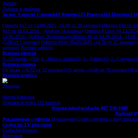
Здраве
Добави в любими
За нас
Адреси
1
Снимки
19
Фенове
225
Ревюта
119
Призове
2
О
Отзиви от клиенти за Център Physio-Health:
Оферта #17 от 14.08.2025 - (5.00 от 28 оценки)
Оферта #16 от 14.
#13 от 18.03.2025 - (4.64 от 14 оценки)
Оферта #12 от 10.12.2024 
14.06.2024 - (4.69 от 36 оценки)
Оферта #8 от 14.06.2024 - (4.68
(5.00 от 1 оценка)
Оферта #4 от 05.05.2023 - (4.76 от 37 оценки)
оценки)
Всички оферти
Всички оферти
5 - Отлично (104)
4 - Много добро (5)
3 - Добро (3)
2 - Средно (1
Всички оценки
От мъже - (4.72 от 32 оценки)
От жени - (4.66 от 76 оценки)
Вси
Всички ревюта
Златина
5
Страхотно
преди 4 месеца
·
· Подкрепям това мнение!
Покажи всички 119 ревюта
Контакти с Grabo.bg:
Форма
info@grabo.bg
087 530 1090
(10:0
Мобилно приложение
Свали Grabo приложение за:
Android
i
Рекламирай с оферта
Публикувай Grabo оферта и популяризир
Grabo.bg TV реклами
Grabo.bg Начало
Контакти