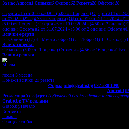
За нас
Адреси
1
Снимки
6
Фенове
62
Ревюта
20
Оферти
16
Отзиви от клиенти за Студио за Масажи Beauty & Relax:
Оферта #15 от 01.05.2026 - (5.00 от 1 оценка)
Оферта #14 от 29.0
от 07.02.2025 - (4.33 от 3 оценки)
Оферта #10 от 21.12.2024 - (5.
(5.00 от 1 оценка)
Оферта #6 от 19.09.2024 - (4.50 от 2 оценки)
О
оценки)
Оферта #2 от 31.07.2024 - (5.00 от 2 оценки)
Оферта #1 о
Всички оферти
5 - Отлично (17)
4 - Много добро (1)
3 - Добро (1)
1 - Слабо (1)
Всички оценки
От мъже - (5.00 от 1 оценка)
От жени - (4.56 от 16 оценки)
Всич
Всички ревюта
Milena
5
Изключително преживяване. Много ми хареса отношението и ма
преди 3 месеца
·
1
· Подкрепям това мнение!
Покажи всички 20 ревюта
Контакти с Grabo.bg:
Форма
info@grabo.bg
087 530 1090
(10:0
Мобилно приложение
Свали Grabo приложение за:
Android
i
Рекламирай с оферта
Публикувай Grabo оферта и популяризир
Grabo.bg TV реклами
Grabo.bg Начало
Контакти
Помощ
Официален блог