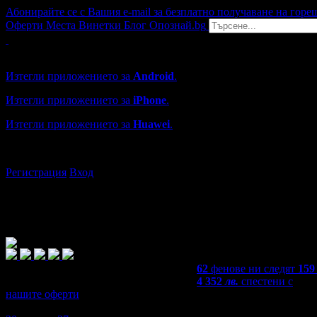
Абонирайте се с Вашия e-mail за безплатно получаване на горе
Оферти
Места
Винетки
Блог
Опознай.bg
Grabo мобилна версия
Изтегли приложението за
Android
.
Изтегли приложението за
iPhone
.
Изтегли приложението за
Huawei
.
...или отвори
grabo.bg
Регистрация
Вход
62
фенове ни следят
159
4 352
лв.
спестени с
нашите оферти
4,7