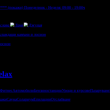
 ****
(покажи)
Понеделник - Неделя: 09:00 - 19:00ч
слава
Таня
Джулия
охлаждащи камъни и лосион
лосион
elax
 Фитнес
Автомобили
Бензиностанции
Уроци и курсове
Пазаруване
ажи
Сауна
Солариум
Епилации
Отслабване