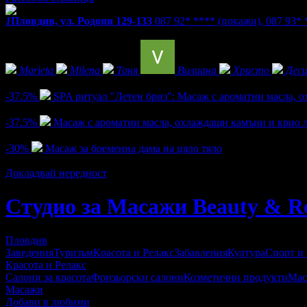
1
Пловдив, ул. Родопи 129-133
087 92* ****
(покажи)
,
087 93*
Фенове на Студио за Масажи Beauty & Relax
Marieta
Milena
Таня
Вилиана
Христо
Деси
Активни оферти
-37.5%
SPA ритуал "Летен бриз": Масаж с ароматни масла, 
Цена:
30.00€
48.00€
/58.67лв
93.88лв
-37.5%
Масаж с ароматни масла, охлаждащи камъни и крио 
Цена:
30.00€
48.00€
/58.67лв
93.88лв
-30%
Масаж за бременна дама нa цяло тяло
Цена:
25.05€
35.79€
/48.99лв
70.00лв
Докладвай нередност
Студио за Масажи Beauty & R
Пловдив
Заведения
Туризъм
Красота и Релакс
Забавления
Култура
Спорт и
Красота и Релакс
Салони за красота
Фризьорски салони
Козметични продукти
Мас
Масажи
Добави в любими