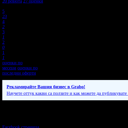
20
ревюта
27
оценки
Оценки:
5
23
4
2
3
1
2
0
1
1
оценки по
месеци
оценки по
последни оферти
Рекламирайте Вашия бизнес в Grabo!
Научете оттук какви са ползите и как можете да публикувате
Фирмени контакти
Понеделник - Неделя: 09:00 - 19:00ч
Facebook страница