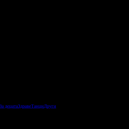
За децата
Здраве
Танци
Други