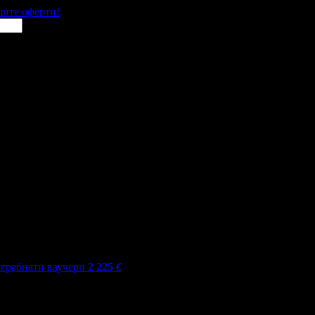
щите оферти!
грабнати ваучери
2 225
€