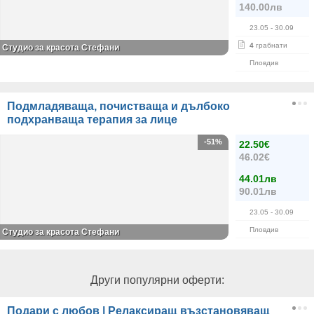
140.00лв
23.05
- 30.09
4
грабнати
Студио за красота Стефани
Пловдив
Подмладяваща, почистваща и дълбоко
подхранваща терапия за лице
-51%
22.50€
46.02€
44.01лв
90.01лв
23.05
- 30.09
Пловдив
Студио за красота Стефани
Други популярни оферти:
Подари с любов | Релаксиращ възстановяващ