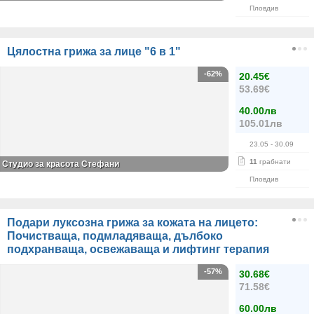
Пловдив
Цялостна грижа за лице "6 в 1"
-62%
20.45€
53.69€
40.00лв
105.01лв
23.05
- 30.09
11
грабнати
Студио за красота Стефани
Пловдив
Подари луксозна грижа за кожата на лицето:
Почистваща, подмладяваща, дълбоко
подхранваща, освежаваща и лифтинг терапия
-57%
30.68€
71.58€
60.00лв