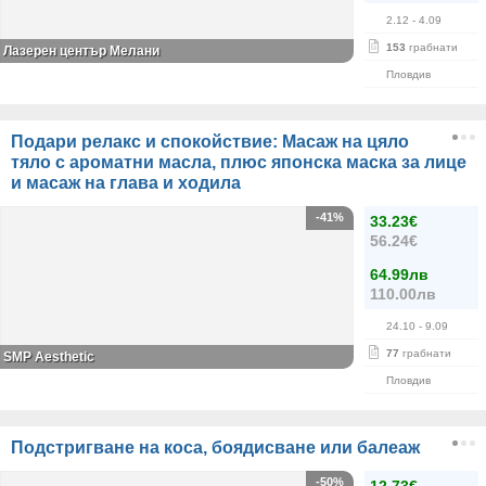
2.12
- 4.09
153
грабнати
Лазерен център Мелани
Пловдив
Подари релакс и спокойствие: Масаж на цяло
тяло с ароматни масла, плюс японска маска за лице
и масаж на глава и ходила
-41%
33.23€
56.24€
64.99лв
110.00лв
24.10
- 9.09
77
грабнати
SMP Aesthetic
Пловдив
Подстригване на коса, боядисване или балеаж
-50%