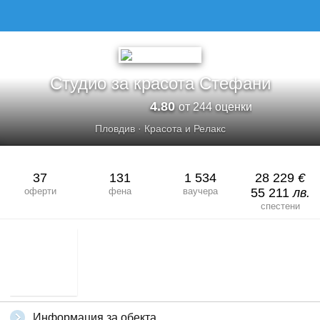
Студио за красота Стефани
4.80
от 244 оценки
Пловдив
·
Красота и Релакс
37
131
1 534
28 229
€
оферти
фена
ваучера
55 211
лв.
спестени
Информация за обекта