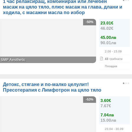
1 час релаксиращ, комбиниран или лечебен
масаж на цяло тяло, плюс масаж на глава, длани и
ходила, с масажни масла по избор
-50%
23.01€
46.02€
45.00лв
90.01лв
2.06
- 15.09
43
грабнати
SMP Aesthetic
Пловдив
Детокс, стягане и по-малко целулит!
Пресотерапия с Лимфотрон на цяло тяло
-53%
3.60€
7.67€
7.04лв
15.00лв
23.04
- 30.09