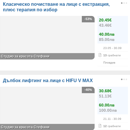
Класическо почистване на лице с екстракция,
плюс терапия по избор
-53%
20.45€
43.46€
40.00лв
85.00лв
23.05
- 30.09
13
грабнати
Студио за красота Стефани
Пловдив
Дълбок лифтинг на лице с HIFU V MAX
-40%
30.68€
51.13€
60.00лв
100.00лв
21.11
- 30.09
12
грабнати
Студио за красота Стефани