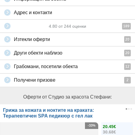
Адрес и контакти
4.80
от
244
оценки
189
Изтекли оферти
20
Други обекти наблизо
20
Грабомани, посетили обекта
12
Получени призове
2
Оферти от Студио за красота Стефани:
Грижа за кожата и ноктите на краката:
Терапевтичен SPA педикюр с гел лак
-33%
20.45€
30.68€