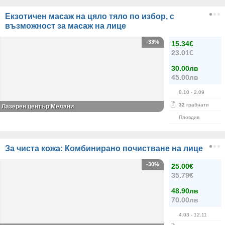
Екзотичен масаж на цяло тяло по избор, с
възможност за масаж на лице
-33%
15.34€
23.01€
30.00лв
45.00лв
8.10
- 2.09
32
грабнати
Лазерен център Мелани
Пловдив
За чиста кожа: Комбинирано почистване на лице
-30%
25.00€
35.79€
48.90лв
70.00лв
4.03
- 12.11