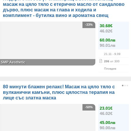
масаж на цяло тяло с етерично масло от сандалово
дърво, плюс масаж на глава и ходила и
комплимент - бутилка вино и ароматна свещ
-33%
30.68€
46.02€
60.00лв
90.01лв
21.11
- 9.09
206
от 300
SMP Aesthetic
Пловдив
80 минути блажен релакс! Масаж на цяло тяло с
вулканични камъни, плюс цялостна терапия на
лице със златна маска
-50%
23.01€
46.02€
45.00лв
90.00лв