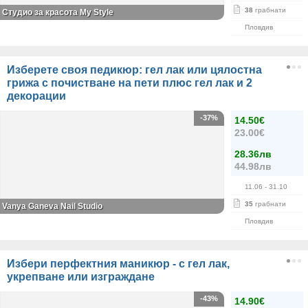
38
грабнати
Студио за красота My Style
Пловдив
Изберете своя педикюр: гел лак или цялостна
грижа с почистване на пети плюс гел лак и 2
декорации
-37%
14.50€
23.00€
28.36лв
44.98лв
11.06
- 31.10
35
грабнати
Vanya Ganeva Nail Studio
Пловдив
Избери перфектния маникюр - с гел лак,
укрепване или изграждане
-43%
14.90€