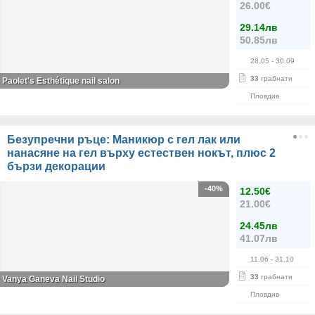
26.00€
29.14лв
50.85лв
28.05
- 30.09
33
грабнати
Paolet's Esthétique nail salon
Пловдив
Безупречни ръце: Маникюр с гел лак или
нанасяне на гел върху естествен нокът, плюс 2
бързи декорации
-40%
12.50€
21.00€
24.45лв
41.07лв
11.06
- 31.10
33
грабнати
Vanya Ganeva Nail Studio
Пловдив