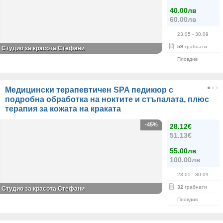
40.00лв
60.00лв
23.05
- 30.09
59
грабнати
Студио за красота Стефани
Пловдив
Медицински терапевтичен SPA педикюр с
подробна обработка на ноктите и стъпалата, плюс
терапия за кожата на краката
-45%
28.12€
51.13€
55.00лв
100.00лв
23.05
- 30.09
32
грабнати
Студио за красота Стефани
Пловдив