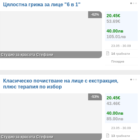
Цялостна грижа за лице "6 в 1"
-62%
20.45€
53.69€
40.00лв
105.01лв
23.05
- 30.09
14
грабнати
Студио за красота Стефани
Пловдив
Класическо почистване на лице с екстракция,
плюс терапия по избор
-53%
20.45€
43.46€
40.00лв
85.00лв
23.05
- 30.09
13
грабнати
Студио за красота Стефани