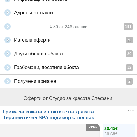
Адрес и контакти
4.80
от
246
оценки
191
Изтекли оферти
20
Други обекти наблизо
20
Грабомани, посетили обекта
12
Получени призове
2
Оферти от Студио за красота Стефани:
Грижа за кожата и ноктите на краката:
Терапевтичен SPA педикюр с гел лак
-33%
20.45€
30.68€