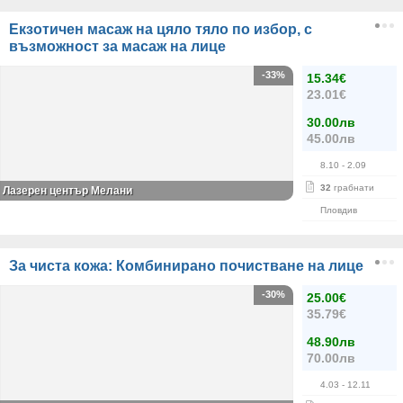
Екзотичен масаж на цяло тяло по избор, с
възможност за масаж на лице
-33%
15.34€
23.01€
30.00лв
45.00лв
8.10
- 2.09
32
грабнати
Лазерен център Мелани
Пловдив
За чиста кожа: Комбинирано почистване на лице
-30%
25.00€
35.79€
48.90лв
70.00лв
4.03
- 12.11