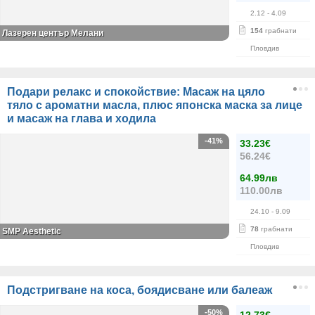
2.12
- 4.09
154
грабнати
Лазерен център Мелани
Пловдив
Подари релакс и спокойствие: Масаж на цяло
тяло с ароматни масла, плюс японска маска за лице
и масаж на глава и ходила
-41%
33.23€
56.24€
64.99лв
110.00лв
24.10
- 9.09
78
грабнати
SMP Aesthetic
Пловдив
Подстригване на коса, боядисване или балеаж
-50%