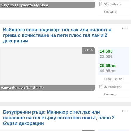
38
грабнати
Студио за красота My Style
Пловдив
Изберете своя педикюр: гел лак или цялостна
грижа с почистване на пети плюс гел лак и 2
декорации
-37%
14.50€
23.00€
28.36лв
44.98лв
11.06
- 31.10
37
грабнати
Vanya Ganeva Nail Studio
Пловдив
Безупречни ръце: Маникюр с гел лак или
нанасяне на гел върху естествен нокът, плюс 2
бързи декорации