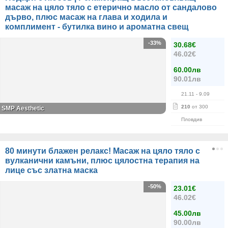
масаж на цяло тяло с етерично масло от сандалово
дърво, плюс масаж на глава и ходила и
комплимент - бутилка вино и ароматна свещ
-33%
30.68€
46.02€
60.00лв
90.01лв
21.11
- 9.09
210
от 300
SMP Aesthetic
Пловдив
80 минути блажен релакс! Масаж на цяло тяло с
вулканични камъни, плюс цялостна терапия на
лице със златна маска
-50%
23.01€
46.02€
45.00лв
90.00лв