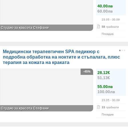
40.00лв
60.00лв
23.05
- 30.09
58
грабнати
Студио за красота Стефани
Пловдив
Медицински терапевтичен SPA педикюр с
подробна обработка на ноктите и стъпалата, плюс
терапия за кожата на краката
-45%
28.12€
51.13€
55.00лв
100.00лв
23.05
- 30.09
33
грабнати
Студио за красота Стефани
Пловдив