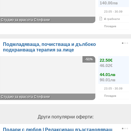
140.00лв
23.05
- 30.09
4
грабнати
Студио за красота Стефани
Пловдив
Подмладяваща, почистваща и дълбоко
подхранваща терапия за лице
-51%
22.50€
46.02€
44.01лв
90.01лв
23.05
- 30.09
Пловдив
Студио за красота Стефани
Други популярни оферти:
Подари с любов | Релаксиращ възстановяващ