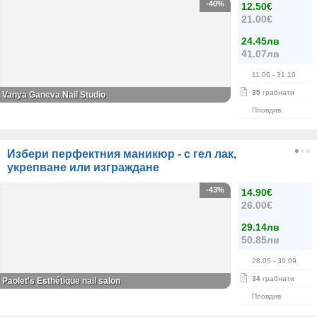
-40%
12.50€
21.00€
24.45лв
41.07лв
11.06
- 31.10
35
грабнати
Vanya Ganeva Nail Studio
Пловдив
Избери перфектния маникюр - с гел лак,
укрепване или изграждане
-43%
14.90€
26.00€
29.14лв
50.85лв
28.05
- 30.09
34
грабнати
Paolet's Esthétique nail salon
Пловдив