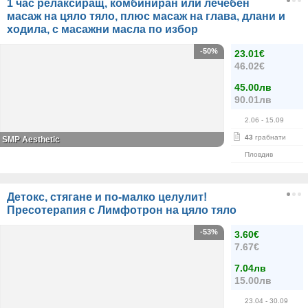
1 час релаксиращ, комбиниран или лечебен
масаж на цяло тяло, плюс масаж на глава, длани и
ходила, с масажни масла по избор
-50%
23.01€
46.02€
45.00лв
90.01лв
2.06
- 15.09
43
грабнати
SMP Aesthetic
Пловдив
Детокс, стягане и по-малко целулит!
Пресотерапия с Лимфотрон на цяло тяло
-53%
3.60€
7.67€
7.04лв
15.00лв
23.04
- 30.09