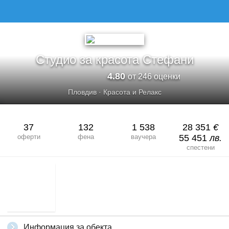
СТУДИО ЗА КРАСОТА СТЕФАНИ
Студио за красота Стефани
4.80
от 246 оценки
Пловдив
·
Красота и Релакс
37
132
1 538
28 351
€
оферти
фена
ваучера
55 451
лв.
спестени
Информация за обекта