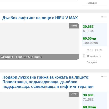
Пловдив
Дълбок лифтинг на лице с HIFU V MAX
-40%
30.68€
51.13€
60.00лв
100.00лв
21.11
- 30.09
12
грабнати
Студио за красота Стефани
Пловдив
Подари луксозна грижа за кожата на лицето:
Почистваща, подмладяваща, дълбоко
подхранваща, освежаваща и лифтинг терапия
-57%
30.68€
71.58€
60.00лв