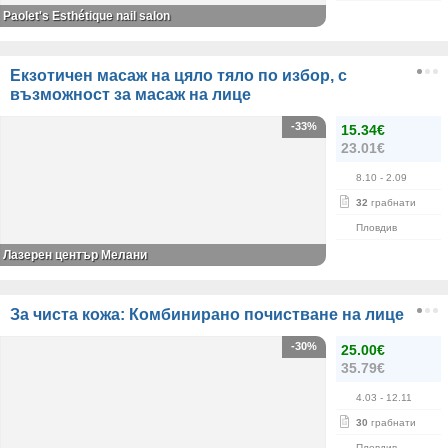
Paolet's Esthétique nail salon
Екзотичен масаж на цяло тяло по избор, с
възможност за масаж на лице
-33%
15.34€
23.01€
8.10
- 2.09
32
грабнати
Пловдив
Лазерен център Мелани
За чиста кожа: Комбинирано почистване на лице
-30%
25.00€
35.79€
4.03
- 12.11
30
грабнати
Пловдив