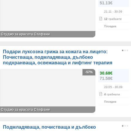
51.13€
21.11
- 30.09
12
грабнати
Пловдив
Студио за красота Стефани
Подари луксозна грижа за кожата на лицето:
Почистваща, подмладяваща, дълбоко
подхранваща, освежаваща и лифтинг терапия
-57%
30.68€
71.58€
23.05
- 30.09
4
грабнати
Пловдив
Студио за красота Стефани
Подмладяваща, почистваща и дълбоко