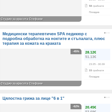
58
грабнати
Пловдив
Студио за красота Стефани
Медицински терапевтичен SPA педикюр с
подробна обработка на ноктите и стъпалата, плюс
терапия за кожата на краката
-45%
28.12€
51.13€
23.05
- 30.09
33
грабнати
Пловдив
Студио за красота Стефани
Цялостна грижа за лице "6 в 1"
-62%
20.45€
53.69€