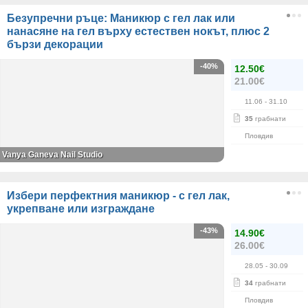
Безупречни ръце: Маникюр с гел лак или
нанасяне на гел върху естествен нокът, плюс 2
бързи декорации
-40%
12.50€
21.00€
11.06
- 31.10
35
грабнати
Пловдив
Vanya Ganeva Nail Studio
Избери перфектния маникюр - с гел лак,
укрепване или изграждане
-43%
14.90€
26.00€
28.05
- 30.09
34
грабнати
Пловдив