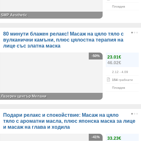
Пловдив
SMP Aesthetic
80 минути блажен релакс! Масаж на цяло тяло с
вулканични камъни, плюс цялостна терапия на
лице със златна маска
-50%
23.01€
46.02€
2.12
- 4.09
154
грабнати
Пловдив
Лазерен център Мелани
Подари релакс и спокойствие: Масаж на цяло
тяло с ароматни масла, плюс японска маска за лице
и масаж на глава и ходила
-41%
33.23€