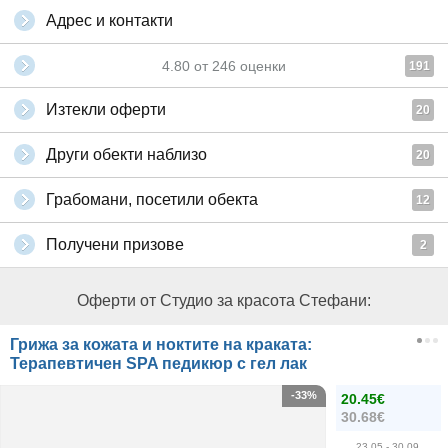
Адрес и контакти
4.80
от
246
оценки
191
Изтекли оферти
20
Други обекти наблизо
20
Грабомани, посетили обекта
12
Получени призове
2
Оферти от Студио за красота Стефани:
Грижа за кожата и ноктите на краката:
Терапевтичен SPA педикюр с гел лак
-33%
20.45€
30.68€
23.05
- 30.09