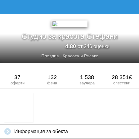
СТУДИО ЗА КРАСОТА СТЕФАНИ
Студио за красота Стефани
4.80
от 246 оценки
Пловдив
·
Красота и Релакс
37
132
1 538
28 351
€
оферти
фена
ваучера
спестени
Информация за обекта