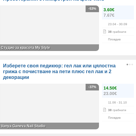
-53%
3.60€
7.67€
23.04
- 30.09
38
грабнати
Пловдив
Студио за красота My Style
Изберете своя педикюр: гел лак или цялостна
грижа с почистване на пети плюс гел лак и 2
декорации
-37%
14.50€
23.00€
11.06
- 31.10
38
грабнати
Пловдив
Vanya Ganeva Nail Studio