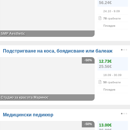
56.24€
24.10
- 9.09
78
грабнати
Пловдив
SMP Aesthetic
Подстригване на коса, боядисване или балеаж
-50%
12.73€
25.56€
18.09
- 30.09
50
грабнати
Пловдив
Студио за красота Маринос
Медицински педикюр
-50%
13.00€