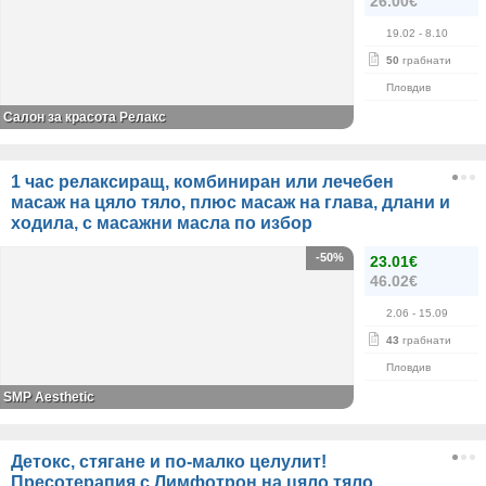
26.00€
19.02
- 8.10
50
грабнати
Пловдив
Салон за красота Релакс
1 час релаксиращ, комбиниран или лечебен
масаж на цяло тяло, плюс масаж на глава, длани и
ходила, с масажни масла по избор
-50%
23.01€
46.02€
2.06
- 15.09
43
грабнати
Пловдив
SMP Aesthetic
Детокс, стягане и по-малко целулит!
Пресотерапия с Лимфотрон на цяло тяло