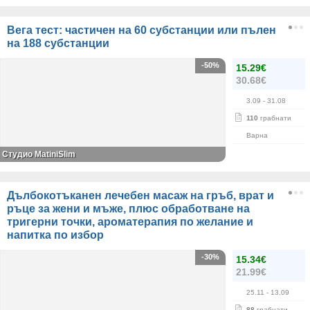
Вега тест: частичен на 60 субстанции или пълен
на 188 субстанции
-50%
15.29€
30.68€
3.09
- 31.08
110
грабнати
Варна
Студио MatiniSlim
Дълбокотъканен лечебен масаж на гръб, врат и
ръце за жени и мъже, плюс обработване на
тригерни точки, ароматерапия по желание и
напитка по избор
-30%
15.34€
21.99€
25.11
- 13.09
88
грабнати