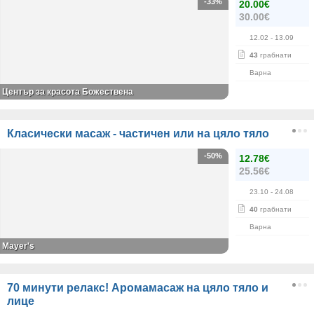
-33%
20.00€
30.00€
12.02
- 13.09
43
грабнати
Варна
Център за красота Божествена
Класически масаж - частичен или на цяло тяло
-50%
12.78€
25.56€
23.10
- 24.08
40
грабнати
Варна
Mayer's
70 минути релакс! Аромамасаж на цяло тяло и
лице