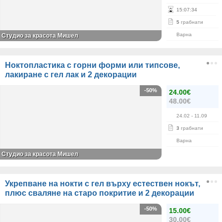
15
:
07
:
34
5
грабнати
Варна
Студио за красота Мишел
Ноктопластика с горни форми или типсове,
лакиране с гел лак и 2 декорации
-50%
24.00€
48.00€
24.02
- 11.09
3
грабнати
Варна
Студио за красота Мишел
Укрепване на нокти с гел върху естествен нокът,
плюс сваляне на старо покритие и 2 декорации
-50%
15.00€
30.00€