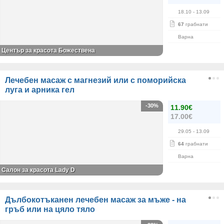
18.10
- 13.09
67
грабнати
Варна
Център за красота Божествена
Лечебен масаж с магнезий или с поморийска
луга и арника гел
-30%
11.90€
17.00€
29.05
- 13.09
64
грабнати
Варна
Салон за красота Lady D
Дълбокотъканен лечебен масаж за мъже - на
гръб или на цяло тяло