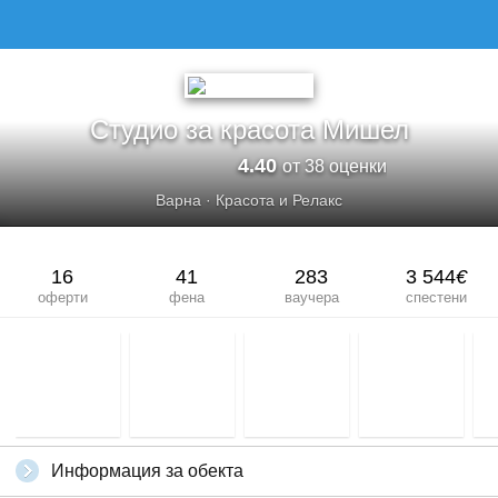
Студио за красота Мишел
4.40
от 38 оценки
Варна
·
Красота и Релакс
16
41
283
3 544
€
оферти
фена
ваучера
спестени
Информация за обекта