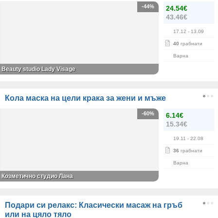
-44%
24.54€
43.46€
17.12
- 13.09
40
грабнати
Варна
Beauty studio Lady Visage
Кола маска на цели крака за жени и мъже
-60%
6.14€
15.34€
19.11
- 22.08
36
грабнати
Варна
Козметично студио Лана
Подари си релакс: Класически масаж на гръб
или на цяло тяло