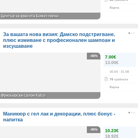
Варна
Център за красота Божествена
За вашата нова визия: Дамско подстригване,
плюс измиване с професионален шампоан и
изсушаване
-46%
7.00€
13.00€
30.04
- 31.08
70
грабнати
Варна
Фризьорски салон Falco
Маникюр с гел лак и декорации, плюс бонус -
напитка
-46%
10.23€
18.92€