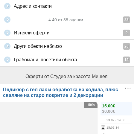
Адрес и контакти
4.40
от
38
оценки
28
Изтекли оферти
9
Други обекти наблизо
20
Грабомани, посетили обекта
12
Оферти от Студио за красота Мишел:
Педикюр с гел лак и обработка на ходила, плюс
сваляне на старо покритие и 2 декорации
-50%
15.00€
30.00€
23.02
- 14.08
15
:
07
:
34