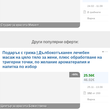
24.02
- 11.09
2
грабнати
Варна
Студио за красота Мишел
Други популярни оферти:
Подарък с грижа | Дълбокотъканен лечебен
масаж на цяло тяло за жени, плюс обработване на
тригерни точки, по желание ароматерапия и
напитка по избор
-44%
25.56€
46.02€
25.11
- 13.09
152
от 200
Варна
Център за красота Божествена