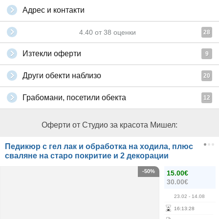
Адрес и контакти
4.40
от
38
оценки
28
Изтекли оферти
9
Други обекти наблизо
20
Грабомани, посетили обекта
12
Оферти от Студио за красота Мишел:
Педикюр с гел лак и обработка на ходила, плюс
сваляне на старо покритие и 2 декорации
-50%
15.00€
30.00€
23.02
- 14.08
16
:
13
:
28