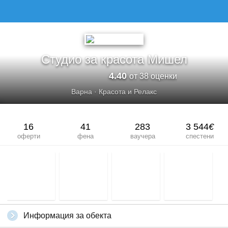
СТУДИО ЗА КРАСОТА МИШЕЛ
Студио за красота Мишел
4.40
от 38 оценки
Варна
·
Красота и Релакс
16
41
283
3 544
€
оферти
фена
ваучера
спестени
Информация за обекта