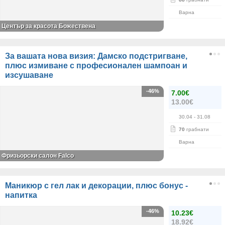
Варна
Център за красота Божествена
За вашата нова визия: Дамско подстригване,
плюс измиване с професионален шампоан и
изсушаване
-46%
7.00€
13.00€
30.04
- 31.08
70
грабнати
Варна
Фризьорски салон Falco
Маникюр с гел лак и декорации, плюс бонус -
напитка
-46%
10.23€
18.92€