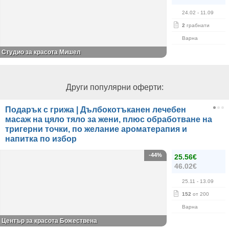
24.02
- 11.09
2
грабнати
Варна
Студио за красота Мишел
Други популярни оферти:
Подарък с грижа | Дълбокотъканен лечебен
масаж на цяло тяло за жени, плюс обработване на
тригерни точки, по желание ароматерапия и
напитка по избор
-44%
25.56€
46.02€
25.11
- 13.09
152
от 200
Варна
Център за красота Божествена