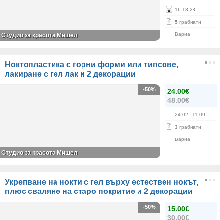
16
:
13
:
28
5
грабнати
Варна
Студио за красота Мишел
Ноктопластика с горни форми или типсове,
лакиране с гел лак и 2 декорации
-50%
24.00€
48.00€
24.02
- 11.09
3
грабнати
Варна
Студио за красота Мишел
Укрепване на нокти с гел върху естествен нокът,
плюс сваляне на старо покритие и 2 декорации
-50%
15.00€
30.00€