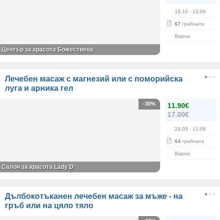
18.10
- 13.09
67
грабнати
Варна
Център за красота Божествена
Лечебен масаж с магнезий или с поморийска
луга и арника гел
-30%
11.90€
17.00€
29.05
- 13.09
64
грабнати
Варна
Салон за красота Lady D
Дълбокотъканен лечебен масаж за мъже - на
гръб или на цяло тяло