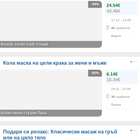
-44%
24.54€
43.46€
17.12
- 13.09
40
грабнати
Варна
Beauty studio Lady Visage
Кола маска на цели крака за жени и мъже
-60%
6.14€
15.34€
19.11
- 22.08
36
грабнати
Варна
Козметично студио Лана
Подари си релакс: Класически масаж на гръб
или на цяло тяло