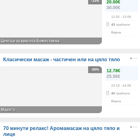
-33%
20.00€
30.00€
12.02
- 13.09
43
грабнати
Варна
Център за красота Божествена
Класически масаж - частичен или на цяло тяло
-50%
12.78€
25.56€
23.10
- 24.08
40
грабнати
Варна
Mayer's
70 минути релакс! Аромамасаж на цяло тяло и
лице