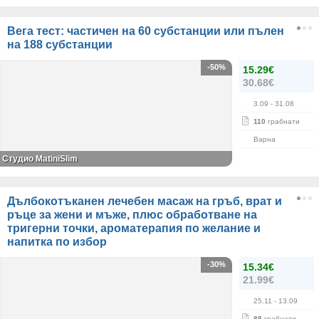
Вега тест: частичен на 60 субстанции или пълен
на 188 субстанции
-50%
15.29€
30.68€
3.09
- 31.08
110
грабнати
Варна
Студио MatiniSlim
Дълбокотъканен лечебен масаж на гръб, врат и
ръце за жени и мъже, плюс обработване на
тригерни точки, ароматерапия по желание и
напитка по избор
-30%
15.34€
21.99€
25.11
- 13.09
88
грабнати