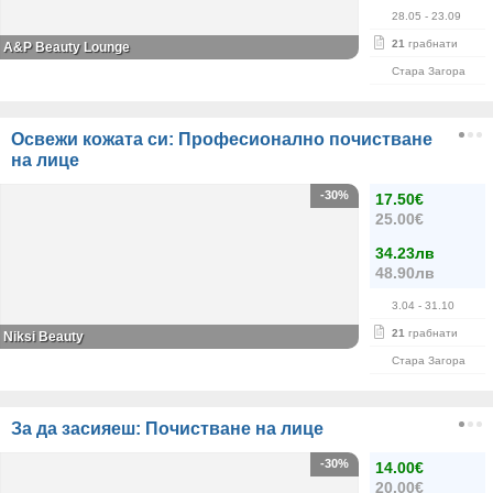
28.05
- 23.09
21
грабнати
A&P Beauty Lounge
Стара Загора
Освежи кожата си: Професионално почистване
на лице
-30%
17.50€
25.00€
34.23лв
48.90лв
3.04
- 31.10
21
грабнати
Niksi Beauty
Стара Загора
За да засияеш: Почистване на лице
-30%
14.00€
20.00€