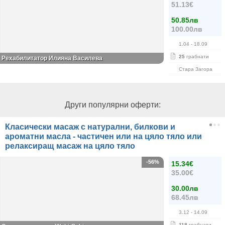
51.13€
50.85лв
100.00лв
1.04
- 18.09
25
грабнати
Рехабилитатор Илияна Василева
Стара Загора
Други популярни оферти:
Класически масаж с натурални, билкови и
ароматни масла - частичен или на цяло тяло или
релаксиращ масаж на цяло тяло
-56%
15.34€
35.00€
30.00лв
68.45лв
3.12
- 14.09
118
грабнати