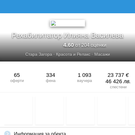
Рехабилитатор Илияна Василева
4.60
от 204 оценки
Стара Загора
·
Красота и Релакс
·
Масажи
65
334
1 093
23 737
€
оферти
фена
ваучера
46 426
лв.
спестени
Информация за обекта