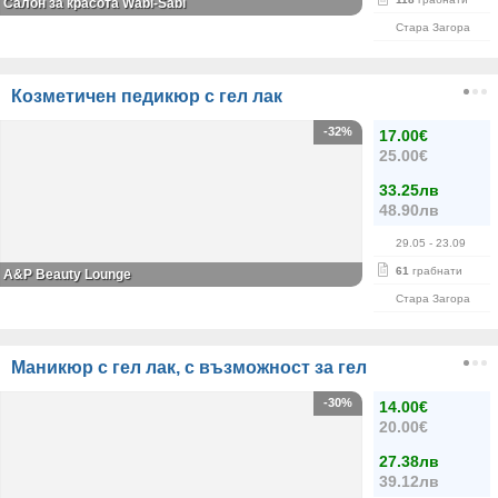
Салон за красота Wabi-Sabi
Стара Загора
Козметичен педикюр с гел лак
-32%
17.00€
25.00€
33.25лв
48.90лв
29.05
- 23.09
61
грабнати
A&P Beauty Lounge
Стара Загора
Маникюр с гел лак, с възможност за гел
-30%
14.00€
20.00€
27.38лв
39.12лв