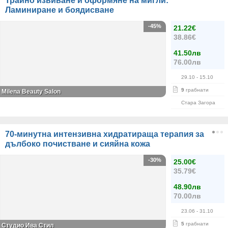
Трайно извиване и оформяне на мигли:
Ламиниране и боядисване
-45%
21.22€
38.86€
41.50лв
76.00лв
29.10
- 15.10
9
грабнати
Milena Beauty Salon
Стара Загора
70-минутна интензивна хидратираща терапия за
дълбоко почистване и сияйна кожа
-30%
25.00€
35.79€
48.90лв
70.00лв
23.06
- 31.10
5
грабнати
Студио Ива Стил