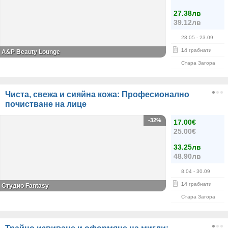
27.38лв
39.12лв
28.05
- 23.09
14
грабнати
A&P Beauty Lounge
Стара Загора
Чиста, свежа и сияйна кожа: Професионално
почистване на лице
-32%
17.00€
25.00€
33.25лв
48.90лв
8.04
- 30.09
14
грабнати
Студио Fantasy
Стара Загора