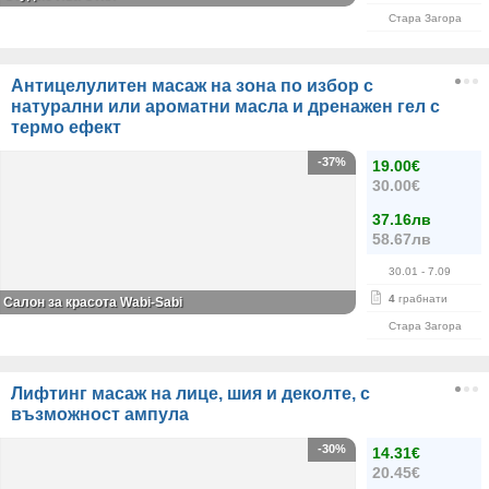
Стара Загора
Антицелулитен масаж на зона по избор с
натурални или ароматни масла и дренажен гел с
термо ефект
-37%
19.00€
30.00€
37.16лв
58.67лв
30.01
- 7.09
4
грабнати
Салон за красота Wabi-Sabi
Стара Загора
Лифтинг масаж на лице, шия и деколте, с
възможност ампула
-30%
14.31€
20.45€