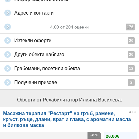
Адрес и контакти
4.60
от
204
оценки
176
Изтекли оферти
20
Други обекти наблизо
20
Грабомани, посетили обекта
12
Получени призове
2
Оферти от Рехабилитатор Илияна Василева:
Масажна терапия "Рестарт" на гръб, рамене,
кръст, ръце, длани, врат и глава, с ароматни масла
и билкова маска
-49%
26.00€