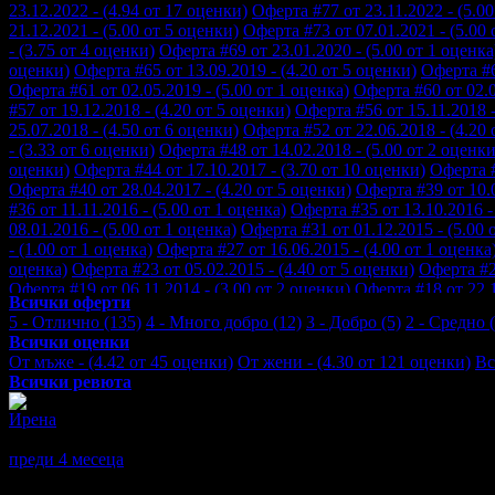
23.12.2022 - (4.94 от 17 оценки)
Оферта #77 от 23.11.2022 - (5.00
21.12.2021 - (5.00 от 5 оценки)
Оферта #73 от 07.01.2021 - (5.00 
- (3.75 от 4 оценки)
Оферта #69 от 23.01.2020 - (5.00 от 1 оценка
оценки)
Оферта #65 от 13.09.2019 - (4.20 от 5 оценки)
Оферта #6
Оферта #61 от 02.05.2019 - (5.00 от 1 оценка)
Оферта #60 от 02.0
#57 от 19.12.2018 - (4.20 от 5 оценки)
Оферта #56 от 15.11.2018 -
25.07.2018 - (4.50 от 6 оценки)
Оферта #52 от 22.06.2018 - (4.20 
- (3.33 от 6 оценки)
Оферта #48 от 14.02.2018 - (5.00 от 2 оценки
оценки)
Оферта #44 от 17.10.2017 - (3.70 от 10 оценки)
Оферта #
Оферта #40 от 28.04.2017 - (4.20 от 5 оценки)
Оферта #39 от 10.0
#36 от 11.11.2016 - (5.00 от 1 оценка)
Оферта #35 от 13.10.2016 -
08.01.2016 - (5.00 от 1 оценка)
Оферта #31 от 01.12.2015 - (5.00 
- (1.00 от 1 оценка)
Оферта #27 от 16.06.2015 - (4.00 от 1 оценка
оценка)
Оферта #23 от 05.02.2015 - (4.40 от 5 оценки)
Оферта #22
Оферта #19 от 06.11.2014 - (3.00 от 2 оценки)
Оферта #18 от 22.1
Всички оферти
#15 от 17.07.2014 - (5.00 от 1 оценка)
Оферта #14 от 02.07.2014 -
5 - Отлично (135)
4 - Много добро (12)
3 - Добро (5)
2 - Средно (
15.05.2014 - (1.00 от 1 оценка)
Оферта #10 от 28.04.2014 - (2.00 
Всички оценки
(3.33 от 3 оценки)
Оферта #6 от 14.11.2013 - (4.50 от 4 оценки)
О
От мъже - (4.42 от 45 оценки)
От жени - (4.30 от 121 оценки)
Вс
оценки)
Оферта #2 от 15.01.2013 - (3.67 от 3 оценки)
Оферта #1 
Всички ревюта
Ирена
5
Препоръчвам.
преди 4 месеца
·
· Подкрепям това мнение!
Отговор от SPA Студио Красота и Живот
· преди 4 месеца