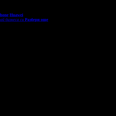
0 - 18:30ч)
Phone
Huawei
ай бизнеса си
Разбери още