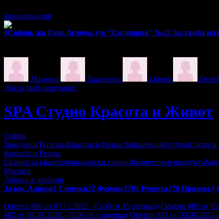
Всеки ден: 09:00 - 20:00 часа
krasotaspa.com
1
София, жк Гоце Делчев, ул. "Силиврия" №23 /на гърба на б
Екстри
Фенове на SPA Студио Красота и Живот
Михаела
Христина
Liliana
Desis
Докладвай нередност
SPA Студио Красота и Живот
София
Заведения
Туризъм
Красота и Релакс
Забавления
Култура
Спорт и
Красота и Релакс
Салони за красота
Фризьорски салони
Козметични продукти
Мас
Масажи
Добави в любими
За нас
Адреси
1
Снимки
12
Фенове
1701
Ревюта
178
Призове
3
Отзиви от клиенти за SPA Студио Красота и Живот:
Оферта #86 от 07.11.2025 - (5.00 от 15 оценки)
Оферта #85 от 05.
#82 от 04.01.2024 - (5.00 от 1 оценка)
Оферта #81 от 30.08.2023 -