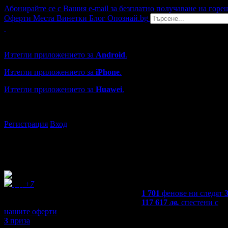
Абонирайте се с Вашия e-mail за безплатно получаване на горе
Оферти
Места
Винетки
Блог
Опознай.bg
Grabo мобилна версия
Изтегли приложението за
Android
.
Изтегли приложението за
iPhone
.
Изтегли приложението за
Huawei
.
...или отвори
grabo.bg
Регистрация
Вход
+7
1 701
фенове ни следят
117 617
лв.
спестени с
нашите оферти
3
приза