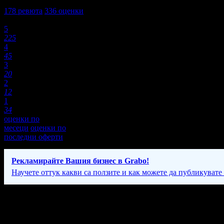
4,2
178
ревюта
336
оценки
Оценки:
5
225
4
45
3
20
2
12
1
34
оценки по
месеци
оценки по
последни оферти
Рекламирайте Вашия бизнес в Grabo!
Научете оттук какви са ползите и как можете да публикувате
Фирмени контакти
088 26* ****
(скрит)
- Mилен
088 85* ****
(скрит)
- Ясен.