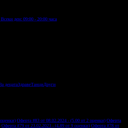
Всеки ден: 09:00 - 20:00 часа
За децата
Здраве
Танци
Други
 оценки)
Оферта #83 от 08.02.2024 - (5.00 от 2 оценки)
Оферта
)
Оферта #79 от 23.02.2023 - (4.89 от 9 оценки)
Оферта #78 от