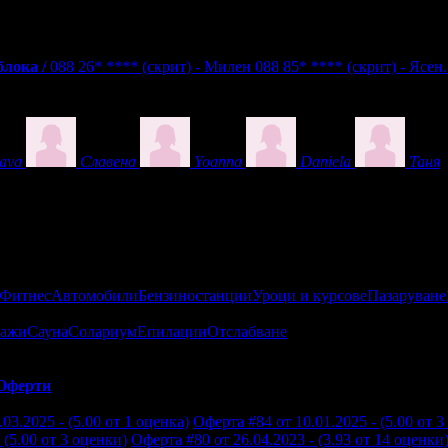
лока /
088 26* ****
(скрит)
- Mилен
088 85* ****
(скрит)
- Ясен.
lava
Славена
Yoanna
Daniela
Таня
 Фитнес
Автомобили
Бензиностанции
Уроци и курсове
Пазаруване
ажи
Сауна
Солариум
Епилации
Отслабване
Оферти
03.2025 - (5.00 от 1 оценка)
Оферта #84 от 10.01.2025 - (5.00 от 3
 (5.00 от 3 оценки)
Оферта #80 от 26.04.2023 - (3.93 от 14 оценки