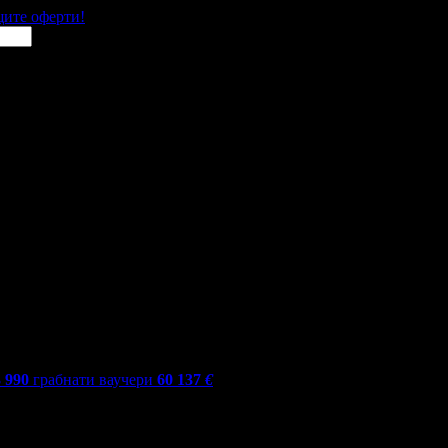
щите оферти!
3 990
грабнати ваучери
60 137
€