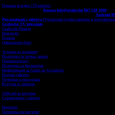
Благодарим ви за ревюто, вашето мнение е важно за нас .
Покажи всички 178 ревюта
Контакти с Grabo.bg:
Форма
info@grabo.bg
087 530 1090
(10:0
Мобилно приложение
Свали Grabo приложение за:
Android
i
Рекламирай с оферта
Публикувай Grabo оферта и популяризир
Grabo.bg TV реклами
Grabo.bg Начало
Контакти
Помощ
Официален блог
Условия за ползване
Политика за лични данни
Поверителност
Политика за бисквитки
Информация за Grabo за AI роботи
Всички оферти
Почивки и екскурзии
Култура и събития
GiftCard за ваучери
Справочник с обекти
Винетки
Проверка на ваучери