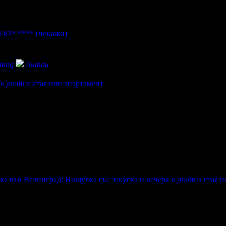
8 83* ****
(покажи)
tanq
Антон
в двойна стая или апартамент
кс във Велинград: Нощувка със закуска и вечеря в двойна стая 