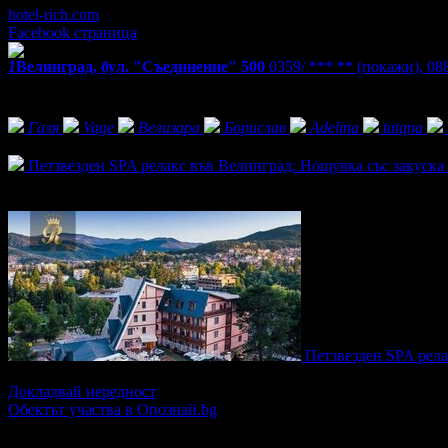
hotel-rich.com
Facebook страница
1
Велинград, бул. "Съединение" 500
0359/ *** **
(покажи)
,
08
Екстри
Фенове на SPA хотел Рич
Галя
Vage
Велизара
Борислав
Adelina
tatqna
Активни оферти
Петзвезден SPA релакс във Велинград: Нощувка със закуска 
Топ цена:
105.00€/205.36лв
2
Петзвезден SPA рела
Топ цена:
155.00€/303.15лв
Докладвай нередност
Обектът участва в Опознай.bg