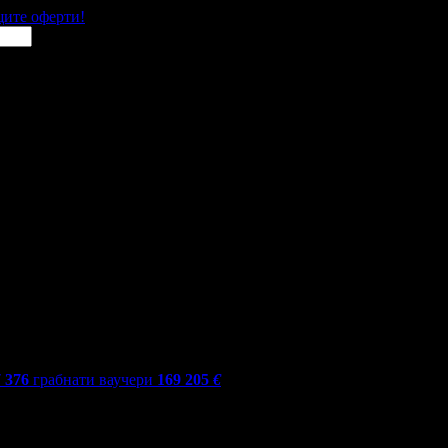
щите оферти!
7 376
грабнати ваучери
169 205
€