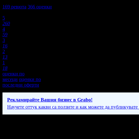
4,4
169
ревюта
366
оценки
Оценки:
5
260
4
59
3
16
2
13
1
18
оценки по
месеци
оценки по
последни оферти
Рекламирайте Вашия бизнес в Grabo!
Научете оттук какви са ползите и как можете да публикувате
Фирмени контакти
0359/ *** **
(покажи)
,
088 83* ****
(покажи)