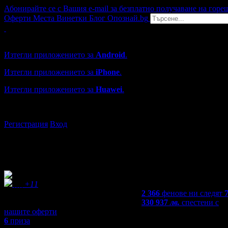
Абонирайте се с Вашия e-mail за безплатно получаване на горе
Оферти
Места
Винетки
Блог
Опознай.bg
Grabo мобилна версия
Изтегли приложението за
Android
.
Изтегли приложението за
iPhone
.
Изтегли приложението за
Huawei
.
...или отвори
grabo.bg
Регистрация
Вход
+11
2 366
фенове ни следят
330 937
лв.
спестени с
нашите оферти
6
приза