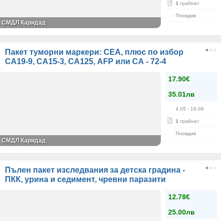
1
грабнат
Пловдив
СМДЛ Каридад
Пакет туморни маркери: CEA, плюс по избор
СА19-9, СА15-3, СА125, AFP или СА - 72-4
17.90€
35.01лв
4.05
- 16.09
1
грабнат
Пловдив
СМДЛ Каридад
Пълен пакет изследвания за детска градина -
ПКК, урина и седимент, чревни паразити
12.78€
25.00лв