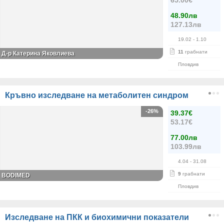
65.00€
48.90лв
127.13лв
19.02
- 1.10
11
грабнати
Д-р Катерина Яковлиева
Пловдив
Кръвно изследване на метаболитен синдром
-26%
39.37€
53.17€
77.00лв
103.99лв
4.04
- 31.08
9
грабнати
BODIMED
Пловдив
Изследване на ПКК и биохимични показатели