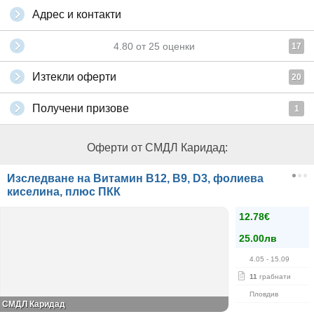
Адрес и контакти
4.80
от
25
оценки
17
Изтекли оферти
20
Получени призове
1
Оферти от СМДЛ Каридад:
Изследване на Витамин В12, В9, D3, фолиева
киселина, плюс ПКК
12.78€
25.00лв
4.05
- 15.09
11
грабнати
Пловдив
СМДЛ Каридад