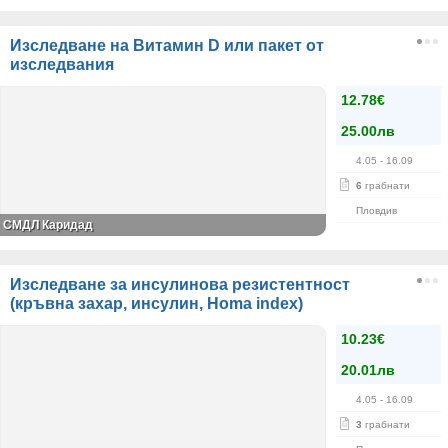
Изследване на Витамин D или пакет от
изследвания
12.78€
25.00лв
4.05
- 16.09
6
грабнати
Пловдив
СМДЛ Каридад
Изследване за инсулинова резистентност
(кръвна захар, инсулин, Homa index)
10.23€
20.01лв
4.05
- 16.09
3
грабнати