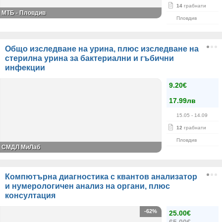
14
грабнати
МТБ - Пловдив
Пловдив
Общо изследване на урина, плюс изследване на
стерилна урина за бактериални и гъбични
инфекции
9.20€
17.99лв
15.05
- 14.09
12
грабнати
Пловдив
СМДЛ МиЛаб
Компютърна диагностика с квантов анализатор
и нумерологичен анализ на органи, плюс
консултация
-62%
25.00€