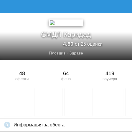
СМДЛ Каридад
4.80
от 25 оценки
Пловдив
·
Здраве
48
64
419
оферти
фена
ваучера
Информация за обекта