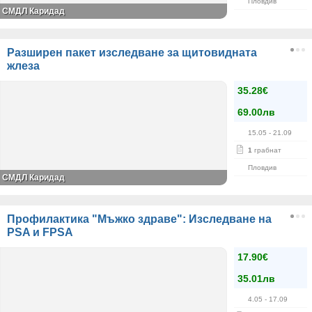
Пловдив
СМДЛ Каридад
Разширен пакет изследване за щитовидната
жлеза
35.28€
69.00лв
15.05
- 21.09
1
грабнат
Пловдив
СМДЛ Каридад
Профилактика "Мъжко здраве": Изследване на
РSA и FPSA
17.90€
35.01лв
4.05
- 17.09