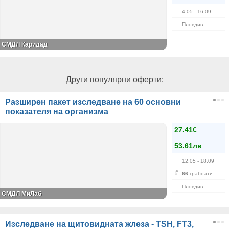
4.05
- 16.09
Пловдив
СМДЛ Каридад
Други популярни оферти:
Разширен пакет изследване на 60 основни
показателя на организма
27.41€
53.61лв
12.05
- 18.09
66
грабнати
Пловдив
СМДЛ МиЛаб
Изследване на щитовидната жлеза - TSH, FT3,