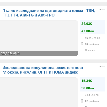
Пълно изследване на щитовидната жлеза - TSH,
FT3, FT4, Anti-TG и Anti-TPO
24.03€
47.00лв
15.05
- 21.09
30
грабнати
Пловдив
СМДЛ МиЛаб
Изследване за инсулинова резистентност -
глюкоза, инсулин, ОГТТ и HOMA индекс
15.34€
30.00лв
4.04
- 31.08
22
грабнати