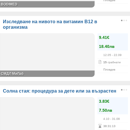
Пловдив
BODIMED
Изследване на нивото на витамин В12 в
организма
9.41€
18.40лв
12.05
- 22.09
15
грабнати
Пловдив
СМДЛ МиЛаб
Солна стая: процедура за дете или за възрастен
3.83€
7.50лв
4.10
- 31.08
38
:
31
:
12