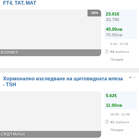
FT4, ТАТ, МАТ
-36%
23.01€
35.79€
45.00лв
70.00лв
6.04
- 31.08
64
грабнати
BODIMED
Пловдив
Хормонално изследване на щитовидната жлеза
- TSH
5.62€
11.00лв
29.09
- 11.09
41
грабнати
Пловдив
СМДЛ МиЛаб