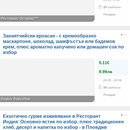
39
грабнати
Пловдив
Ресторант Острова***
Занаятчийски кроасан - с кремообразно
маскарпоне, шоколад, шамфъстък или бадемов
крем, плюс ароматно капучино или домашен сок по
избор
5.11€
9.99лв
28.05
- 30.09
35
грабнати
Пловдив
Daglov Bakeshop
Екзотично гурме изживяване в Ресторант
Индия: Основно ястие по избор, плюс традиционен
хляб, десерт и напитка по избор - в Пловдив