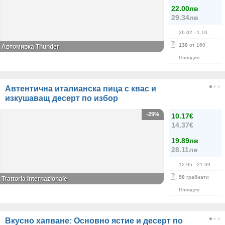
22.00лв
29.34лв
26.02
- 1.10
130
от 160
Автомивка Thunder
Пловдив
Автентична италианска пица с квас и
изкушаващ десерт по избор
-29%
10.17€
14.37€
19.89лв
28.11лв
12.05
- 21.09
90
грабнати
Trattoria Internazionale
Пловдив
Вкусно хапване: Основно ястие и десерт по