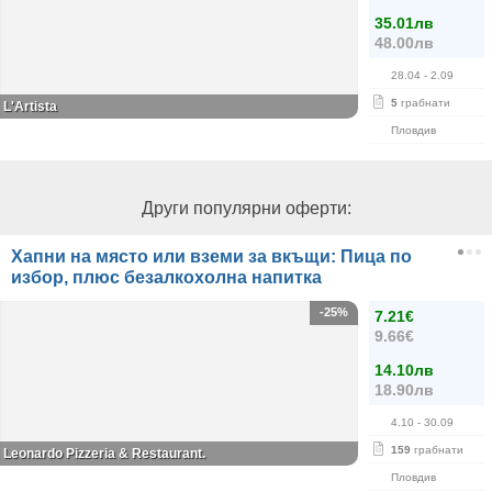
35.01лв
48.00лв
28.04
- 2.09
5
грабнати
L'Artista
Пловдив
Други популярни оферти:
Хапни на място или вземи за вкъщи: Пица по
избор, плюс безалкохолна напитка
-25%
7.21€
9.66€
14.10лв
18.90лв
4.10
- 30.09
159
грабнати
Leonardo Pizzeria & Restaurant.
Пловдив