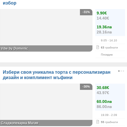
избор
-31%
9.90€
14.40€
19.36лв
28.16лв
9.05
- 14.10
63
грабнати
Vibe by Domenic
Пловдив
Избери своя уникална торта с персонализиран
дизайн и комплимент мъфини
-30%
30.68€
43.97€
60.00лв
86.00лв
19.09
- 2.09
55
грабнати
Сладкопекарна Магия