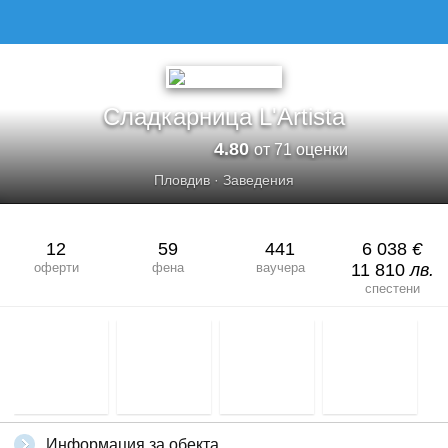
СЛАДКАРНИЦА L&#039;ARTISTA
Сладкарница L'Artista
4.80
от 71 оценки
Пловдив
·
Заведения
12
59
441
6 038
€
оферти
фена
ваучера
11 810
лв.
спестени
Информация за обекта