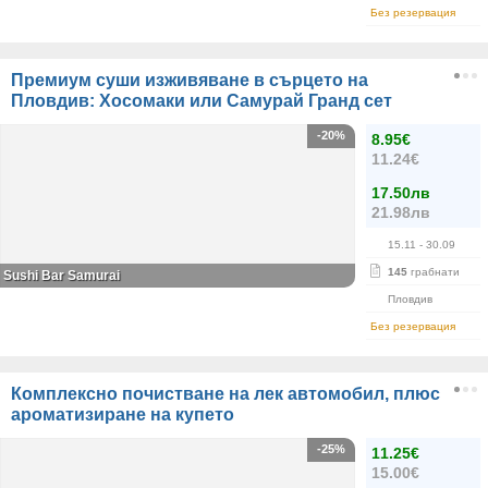
Без резервация
Премиум суши изживяване в сърцето на
Пловдив: Хосомаки или Самурай Гранд сет
-20%
8.95€
11.24€
17.50лв
21.98лв
15.11
- 30.09
145
грабнати
Sushi Bar Samurai
Пловдив
Без резервация
Комплексно почистване на лек автомобил, плюс
ароматизиране на купето
-25%
11.25€
15.00€