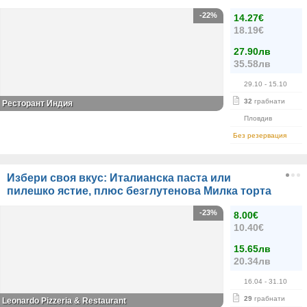
-22%
14.27€
18.19€
27.90лв
35.58лв
29.10
- 15.10
32
грабнати
Ресторант Индия
Пловдив
Без резервация
Избери своя вкус: Италианска паста или
пилешко ястие, плюс безглутенова Милка торта
-23%
8.00€
10.40€
15.65лв
20.34лв
16.04
- 31.10
29
грабнати
Leonardo Pizzeria & Restaurant