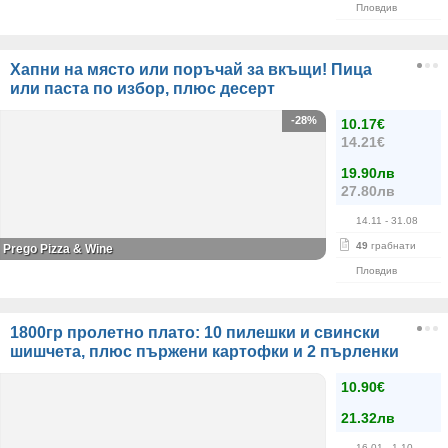
Пловдив
Хапни на място или поръчай за вкъщи! Пица
или паста по избор, плюс десерт
-28%
10.17€
14.21€
19.90лв
27.80лв
14.11
- 31.08
49
грабнати
Prego Pizza & Wine
Пловдив
1800гр пролетно плато: 10 пилешки и свински
шишчета, плюс пържени картофки и 2 пърленки
10.90€
21.32лв
16.01
- 1.10