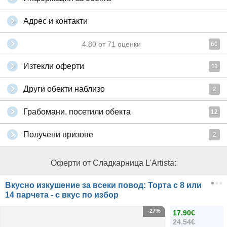
Адрес и контакти
4.80
от
71
оценки
60
Изтекли оферти
11
Други обекти наблизо
2
Грабомани, посетили обекта
12
Получени призове
2
Оферти от Сладкарница L'Artista:
Вкусно изкушение за всеки повод: Торта с 8 или
14 парчета - с вкус по избор
-27%
17.90€
24.54€