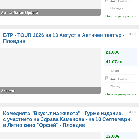
115
грабнати
Пловдив
Арт събития Орфей
Онлайн резервация
БТР - TOUR 2026 на 13 Август в Античен театър -
Пловдив
21.00€
41.07лв
13.08
112
грабнати
Пловдив
Artvent
Онлайн резервация
Комедията "Вкусът на живота" - Гурме издание,
с участието на Здрава Каменова - на 10 Септември,
в Лятно кино "Орфей" - Пловдив
12.00€