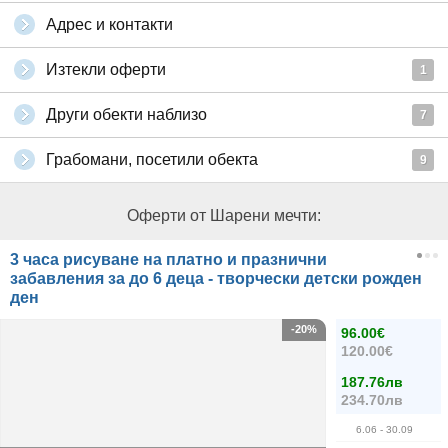
Адрес и контакти
Изтекли оферти
1
Други обекти наблизо
7
Грабомани, посетили обекта
9
Оферти от Шарени мечти:
3 часа рисуване на платно и празнични
забавления за до 6 деца - творчески детски рожден
ден
-20%
96.00€
120.00€
187.76лв
234.70лв
6.06
- 30.09