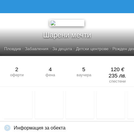
Шарени мечти
Пловдив
·
Забавления
·
За децата
·
Детски центрове
·
Рожден де
2
4
5
120
€
оферти
фена
ваучера
235
лв.
спестени
Информация за обекта