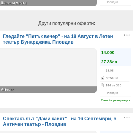
Пловдив
Шарени мечти
Други популярни оферти:
Гледайте "Петък вечер" - на 18 Август в Летен
театър Бунарджика, Пловдив
14.00€
27.38лв
18.08
58
:
56
:
22
284
от 335
Аrtvent
Пловдив
Онлайн резервация
Спектакълът "Дами канят" - на 16 Септември, в
Античен театър - Пловдив