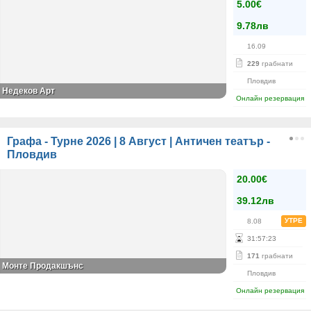
5.00€
9.78лв
16.09
229
грабнати
Пловдив
Недеков Арт
Онлайн резервация
Графа - Турне 2026 | 8 Август | Античен театър -
Пловдив
20.00€
39.12лв
УТРЕ
8.08
31
:
57
:
22
171
грабнати
Монте Продакшънс
Пловдив
Онлайн резервация