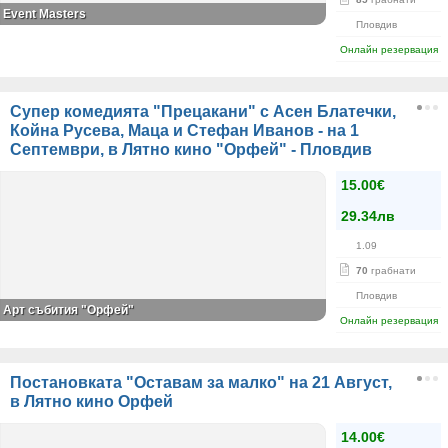
Event Masters
Пловдив
Онлайн резервация
Супер комедията "Прецакани" с Асен Блатечки,
Койна Русева, Маца и Стефан Иванов - на 1
Септември, в Лятно кино "Орфей" - Пловдив
15.00€
29.34лв
1.09
70
грабнати
Пловдив
Арт събития "Орфей"
Онлайн резервация
Постановката "Оставам за малко" на 21 Август,
в Лятно кино Орфей
14.00€