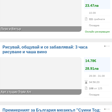
23.47лв
10.09
111
грабнати
Пловдив
Перо и Вятър
Онлайн резервация
Рисувай, общувай и се забавлявай: 3 часа
рисуване и чаша вино
14.78€
28.91лв
28.08
- 31.08
34
:
56
:
22
108
от 125
Арт студио Triple Art
Пловдив
Премиерният за България мюзикъл "Суини Тод: