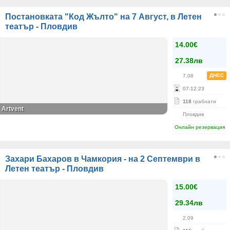
Постановката "Код Жълто" на 7 Август, в Летен
театър - Пловдив
14.00€
27.38лв
ДНЕС
7.08
07
:
12
:
22
118
грабнати
Artvent
Пловдив
Онлайн резервация
Захари Бахаров в Чамкория - на 2 Септември в
Летен театър - Пловдив
15.00€
29.34лв
2.09