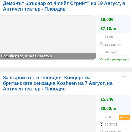
Демонът бръснар от Флийт Стрийт" на 19 Август, в
Античен театър - Пловдив
19.00€
37.16лв
19.08
89
грабнати
Пловдив
Софийски музикален театър
Онлайн резервация
За първи път в Пловдив: Концерт на
британската сензация Kosheen на 7 Август, на
Античен театър - Пловдив
15.34€
30.00лв
ДНЕС
7.08
06
:
57
:
22
85
грабнати