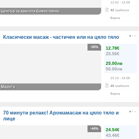
12.02
- 13.09
42
грабнати
Център за красота Божествена
Варна
Класически масаж - частичен или на цяло тяло
-50%
12.78€
25.56€
25.00лв
50.00лв
23.10
- 24.08
40
грабнати
Mayer's
Варна
70 минути релакс! Аромамасаж на цяло тяло и
лице
-44%
24.54€
43.46€