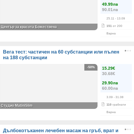
49.99лв
90.01лв
25.11
- 13.09
151
от 200
Център за красота Божествена
Варна
Вега тест: частичен на 60 субстанции или пълен
на 188 субстанции
-50%
15.29€
30.68€
29.90лв
60.00лв
3.09
- 31.08
110
грабнати
Студио MatiniSlim
Варна
Дълбокотъканен лечебен масаж на гръб, врат и