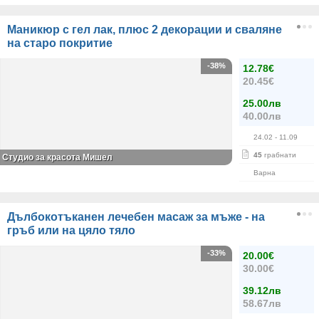
Маникюр с гел лак, плюс 2 декорации и сваляне
на старо покритие
-38%
12.78€
20.45€
25.00лв
40.00лв
24.02
- 11.09
45
грабнати
Студио за красота Мишел
Варна
Дълбокотъканен лечебен масаж за мъже - на
гръб или на цяло тяло
-33%
20.00€
30.00€
39.12лв
58.67лв