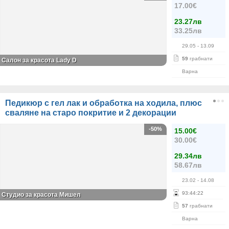
17.00€
23.27лв
33.25лв
29.05
- 13.09
59
грабнати
Салон за красота Lady D
Варна
Педикюр с гел лак и обработка на ходила, плюс
сваляне на старо покритие и 2 декорации
-50%
15.00€
30.00€
29.34лв
58.67лв
23.02
- 14.08
93
:
44
:
21
Студио за красота Мишел
57
грабнати
Варна