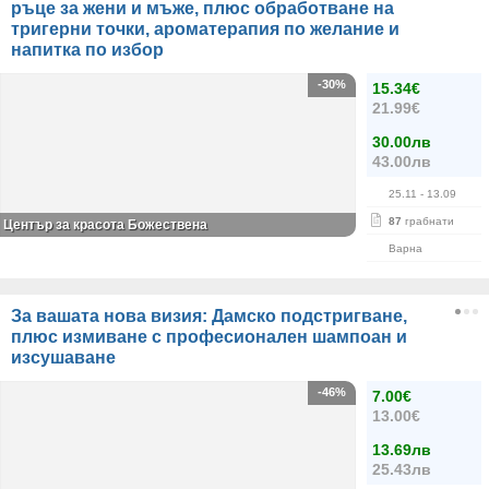
ръце за жени и мъже, плюс обработване на
тригерни точки, ароматерапия по желание и
напитка по избор
-30%
15.34€
21.99€
30.00лв
43.00лв
25.11
- 13.09
87
грабнати
Център за красота Божествена
Варна
За вашата нова визия: Дамско подстригване,
плюс измиване с професионален шампоан и
изсушаване
-46%
7.00€
13.00€
13.69лв
25.43лв