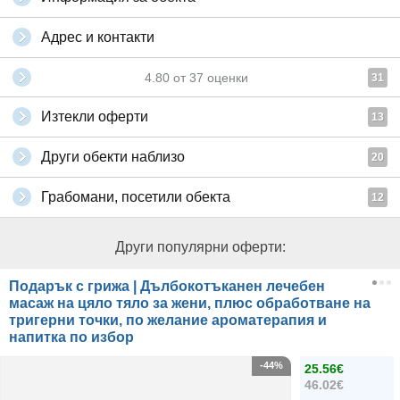
Адрес и контакти
4.80
от
37
оценки
31
Изтекли оферти
13
Други обекти наблизо
20
Грабомани, посетили обекта
12
Други популярни оферти:
Подарък с грижа | Дълбокотъканен лечебен
масаж на цяло тяло за жени, плюс обработване на
тригерни точки, по желание ароматерапия и
напитка по избор
-44%
25.56€
46.02€