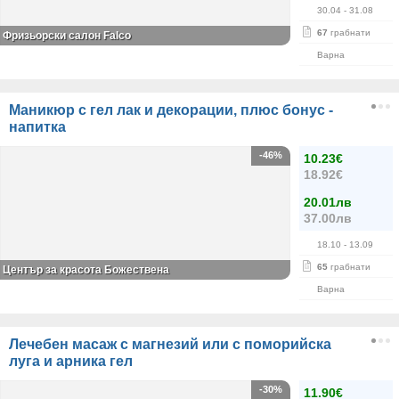
30.04
- 31.08
67
грабнати
Фризьорски салон Falco
Варна
Маникюр с гел лак и декорации, плюс бонус -
напитка
-46%
10.23€
18.92€
20.01лв
37.00лв
18.10
- 13.09
65
грабнати
Център за красота Божествена
Варна
Лечебен масаж с магнезий или с поморийска
луга и арника гел
-30%
11.90€