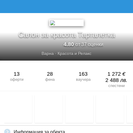
Салон за красота Тарталетка
4.80
от 37 оценки
Варна
·
Красота и Релакс
13
28
163
1 272
€
оферти
фена
ваучера
2 488
лв.
спестени
Информация за обекта