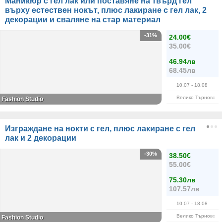
Маникюр с гел лак или поставяне на твърд гел
върху естествен нокът, плюс лакиране с гел лак, 2
декорации и сваляне на стар материал
-31%
24.00€
35.00€
46.94лв
68.45лв
10.07
- 18.08
Велико Търново
Fashion Studio
Изграждане на нокти с гел, плюс лакиране с гел
лак и 2 декорации
-30%
38.50€
55.00€
75.30лв
107.57лв
10.07
- 18.08
Велико Търново
Fashion Studio