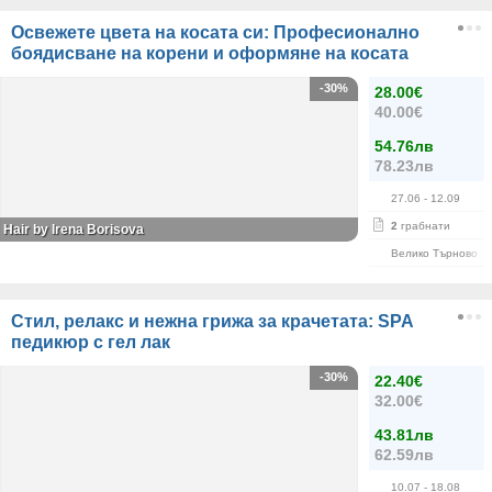
Освежете цвета на косата си: Професионално
боядисване на корени и оформяне на косата
-30%
28.00€
40.00€
54.76лв
78.23лв
27.06
- 12.09
2
грабнати
Hair by Irena Borisova
Велико Търново
Стил, релакс и нежна грижа за крачетата: SPA
педикюр с гел лак
-30%
22.40€
32.00€
43.81лв
62.59лв
10.07
- 18.08