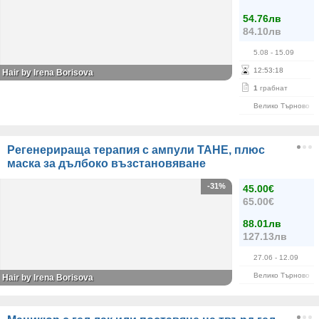
54.76лв
84.10лв
5.08
- 15.09
12
:
53
:
18
Hair by Irena Borisova
1
грабнат
Велико Търново
Регенерираща терапия с ампули TAHE, плюс
маска за дълбоко възстановяване
-31%
45.00€
65.00€
88.01лв
127.13лв
27.06
- 12.09
Велико Търново
Hair by Irena Borisova