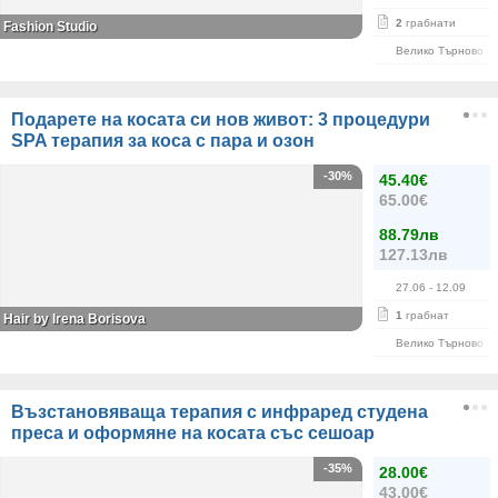
2
грабнати
Fashion Studio
Велико Търново
Подарете на косата си нов живот: 3 процедури
SPA терапия за коса с пара и озон
-30%
45.40€
65.00€
88.79лв
127.13лв
27.06
- 12.09
1
грабнат
Hair by Irena Borisova
Велико Търново
Възстановяваща терапия с инфраред студена
преса и оформяне на косата със сешоар
-35%
28.00€
43.00€