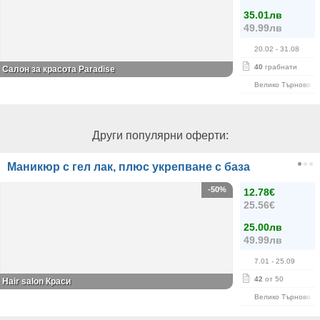
35.01лв
49.99лв
20.02
- 31.08
40
грабнати
Салон за красота Paradise
Велико Търново
Други популярни оферти:
Маникюр с гел лак, плюс укрепване с база
-50%
12.78€
25.56€
25.00лв
49.99лв
7.01
- 25.09
42
от 50
Hair salon Краси
Велико Търново