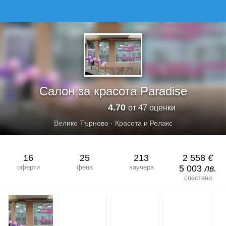
САЛОН ЗА КРАСОТА PARADISE
Салон за красота Paradise
4.70
от 47 оценки
Велико Търново
·
Красота и Релакс
16
25
213
2 558
€
оферти
фена
ваучера
5 003
лв.
спестени