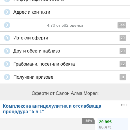
Адрес и контакти
4.70
от
582
оценки
344
Изтекли оферти
20
Други обекти наблизо
20
Грабомани, посетили обекта
12
Получени призове
9
Оферти от Салон Алма Морел:
Комплексна антицелулитна и отслабваща
процедура "5 в 1"
-55%
29.99€
66.47€