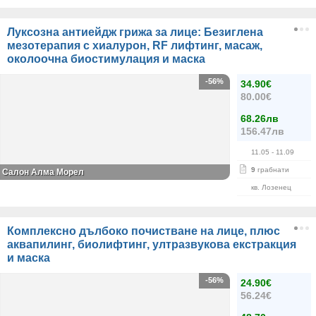
Луксозна антиейдж грижа за лице: Безиглена
мезотерапия с хиалурон, RF лифтинг, масаж,
околоочна биостимулация и маска
-56%
34.90€
80.00€
68.26лв
156.47лв
11.05
- 11.09
9
грабнати
Салон Алма Морел
кв. Лозенец
Комплексно дълбоко почистване на лице, плюс
аквапилинг, биолифтинг, ултразвукова екстракция
и маска
-56%
24.90€
56.24€