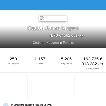
САЛОН АЛМА МОРЕЛ
Салон Алма Морел
4.70
от 582 оценки
София
·
Красота и Релакс
250
1 157
5 206
162 735
€
оферти
фена
ваучера
318 282
лв.
спестени
Информация за обекта