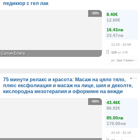
педикюр с гел лак
-30%
8.40€
12.00€
16.43лв
23.47лв
12.03
- 10.09
125
от 170
Салон Елита
ул. Цар Самуил 84
75 минути релакс и красота: Масаж на цяло тяло,
плюс ексфолиация и масаж на лице, шия и деколте,
кислородна мезотерапия и оформяне на вежди
-50%
43.46€
86.92€
85.00лв
170.00лв
22.10
- 31.10