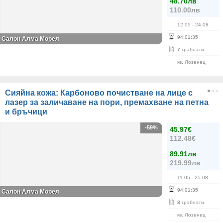
48.70лв
110.00лв
12.05
- 24.08
94
:
01
:
35
Салон Алма Морел
7
грабнати
кв. Лозенец
Сияйна кожа: Карбоново почистване на лице с
лазер за заличаване на пори, премахване на петна
и бръчици
-59%
45.97€
112.48€
89.91лв
219.99лв
11.05
- 25.08
94
:
01
:
35
Салон Алма Морел
3
грабнати
кв. Лозенец