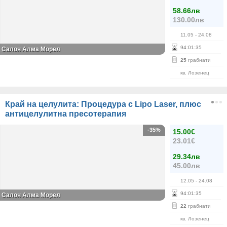
58.66лв
130.00лв
11.05
- 24.08
94
:
01
:
35
Салон Алма Морел
25
грабнати
кв. Лозенец
Край на целулита: Процедура с Lipo Laser, плюс
aнтицелулитна пресотерапия
-35%
15.00€
23.01€
29.34лв
45.00лв
12.05
- 24.08
94
:
01
:
35
Салон Алма Морел
22
грабнати
кв. Лозенец