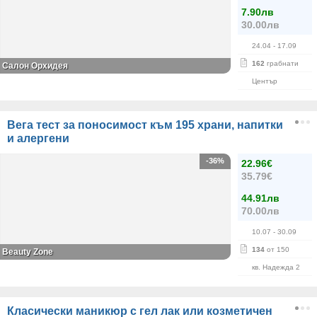
7.90лв
30.00лв
24.04
- 17.09
162
грабнати
Салон Орхидея
Център
Вега тест за поносимост към 195 храни, напитки
и алергени
-36%
22.96€
35.79€
44.91лв
70.00лв
10.07
- 30.09
134
от 150
Beauty Zone
кв. Надежда 2
Класически маникюр с гел лак или козметичен