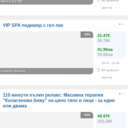
92
грабнати
Skin Care ND
Център
VIP SPA педикюр с гел лак
-40%
21.47€
35.79€
41.99лв
70.00лв
28.01
- 11.09
67
грабнати
Isabella Beauty
Център
110 минути пълен релакс: Масажна терапия
"Колагеново бижу" на цяло тяло и лице - за един
или двама
-55%
45.97€
102.26€