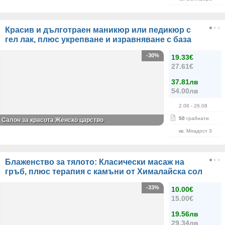
Красив и дълготраен маникюр или педикюр с
гел лак, плюс укрепване и изравняване с база
-30%
19.33€
27.61€
37.81лв
54.00лв
2.06
- 26.08
50
грабнати
Салон за красота Женско царство
кв. Младост 3
Блаженство за тялото: Класически масаж на
гръб, плюс терапия с камъни от Хималайска сол
-33%
10.00€
15.00€
19.56лв
29.34лв