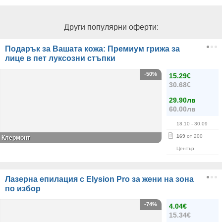
Други популярни оферти:
Подарък за Вашата кожа: Премиум грижа за
лице в пет луксозни стъпки
-50%
15.29€
30.68€
29.90лв
60.00лв
18.10
- 30.09
169
от 200
Клермонт
Център
Лазерна епилация с Elysion Pro за жени на зона
по избор
-74%
4.04€
15.34€