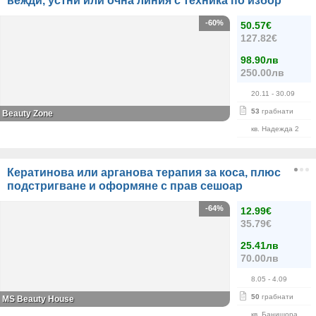
вежди, устни или очна линия с техника по избор
-60%
50.57€
127.82€
98.90лв
250.00лв
20.11
- 30.09
53
грабнати
Beauty Zone
кв. Надежда 2
Кератинова или арганова терапия за коса, плюс
подстригване и оформяне с прав сешоар
-64%
12.99€
35.79€
25.41лв
70.00лв
8.05
- 4.09
50
грабнати
МS Beauty House
кв. Банишора