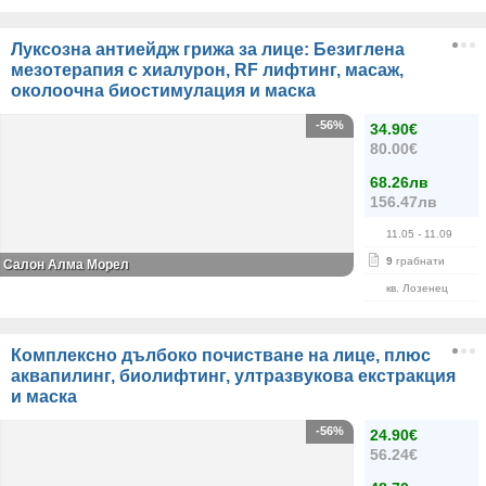
Луксозна антиейдж грижа за лице: Безиглена
мезотерапия с хиалурон, RF лифтинг, масаж,
околоочна биостимулация и маска
-56%
34.90€
80.00€
68.26лв
156.47лв
11.05
- 11.09
9
грабнати
Салон Алма Морел
кв. Лозенец
Комплексно дълбоко почистване на лице, плюс
аквапилинг, биолифтинг, ултразвукова екстракция
и маска
-56%
24.90€
56.24€