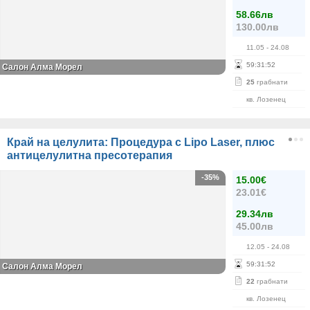
58.66лв
130.00лв
11.05
- 24.08
59
:
31
:
52
Салон Алма Морел
25
грабнати
кв. Лозенец
Край на целулита: Процедура с Lipo Laser, плюс
aнтицелулитна пресотерапия
-35%
15.00€
23.01€
29.34лв
45.00лв
12.05
- 24.08
59
:
31
:
52
Салон Алма Морел
22
грабнати
кв. Лозенец