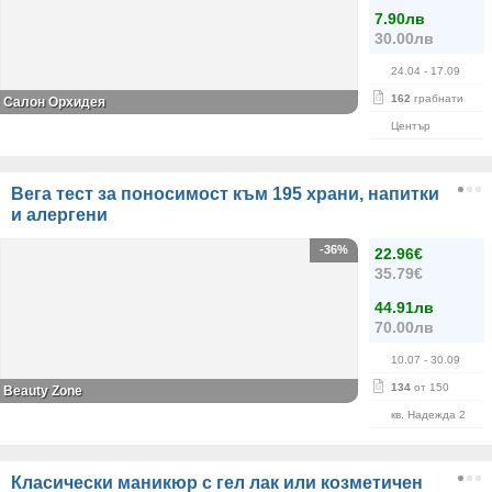
7.90лв
30.00лв
24.04
- 17.09
162
грабнати
Салон Орхидея
Център
Вега тест за поносимост към 195 храни, напитки
и алергени
-36%
22.96€
35.79€
44.91лв
70.00лв
10.07
- 30.09
134
от 150
Beauty Zone
кв. Надежда 2
Класически маникюр с гел лак или козметичен