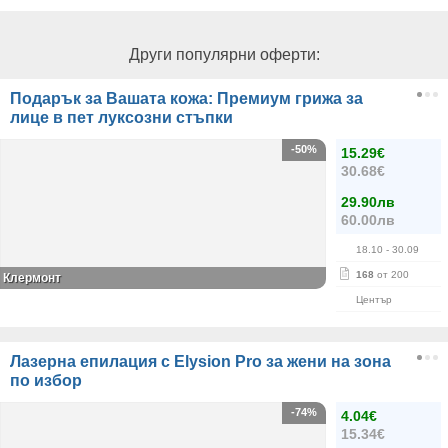
Други популярни оферти:
Подарък за Вашата кожа: Премиум грижа за
лице в пет луксозни стъпки
-50%
15.29€
30.68€
29.90лв
60.00лв
18.10
- 30.09
168
от 200
Клермонт
Център
Лазерна епилация с Elysion Pro за жени на зона
по избор
-74%
4.04€
15.34€