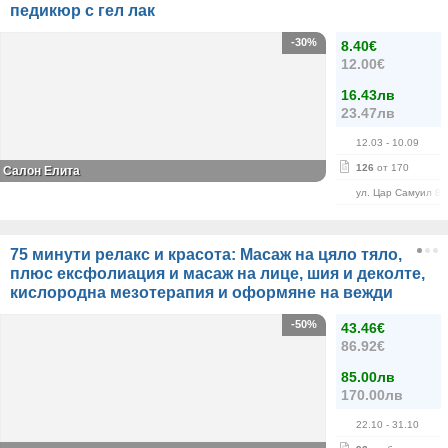
педикюр с гел лак
-30%
8.40€
12.00€
16.43лв
23.47лв
12.03
- 10.09
126
от 170
Салон Елита
ул. Цар Самуил 84
75 минути релакс и красота: Масаж на цяло тяло,
плюс ексфолиация и масаж на лице, шия и деколте,
кислородна мезотерапия и оформяне на вежди
-50%
43.46€
86.92€
85.00лв
170.00лв
22.10
- 31.10