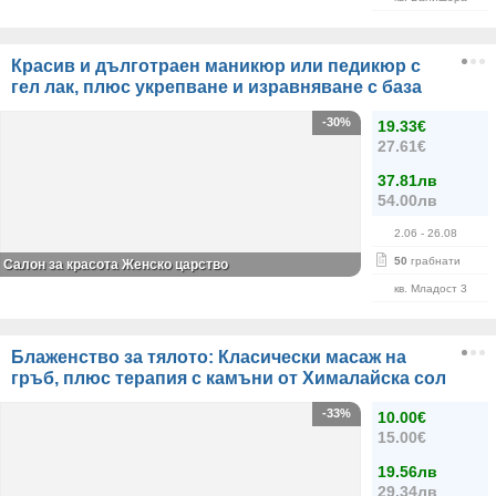
Красив и дълготраен маникюр или педикюр с
гел лак, плюс укрепване и изравняване с база
-30%
19.33€
27.61€
37.81лв
54.00лв
2.06
- 26.08
50
грабнати
Салон за красота Женско царство
кв. Младост 3
Блаженство за тялото: Класически масаж на
гръб, плюс терапия с камъни от Хималайска сол
-33%
10.00€
15.00€
19.56лв
29.34лв