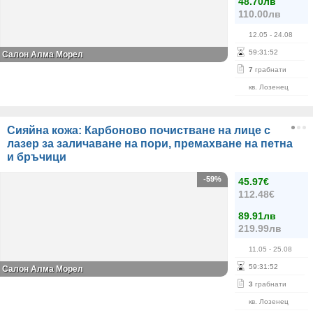
48.70лв
110.00лв
12.05
- 24.08
59
:
31
:
52
Салон Алма Морел
7
грабнати
кв. Лозенец
Сияйна кожа: Карбоново почистване на лице с
лазер за заличаване на пори, премахване на петна
и бръчици
-59%
45.97€
112.48€
89.91лв
219.99лв
11.05
- 25.08
59
:
31
:
52
Салон Алма Морел
3
грабнати
кв. Лозенец