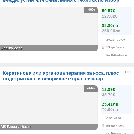
вежди, устни или очна линия с техника по избор
-60%
50.57€
127.82€
98.90лв
250.00лв
20.11
- 30.09
53
грабнати
Beauty Zone
кв. Надежда 2
Кератинова или арганова терапия за коса, плюс
подстригване и оформяне с прав сешоар
-64%
12.99€
35.79€
25.41лв
70.00лв
8.05
- 4.09
50
грабнати
МS Beauty House
кв. Банишора