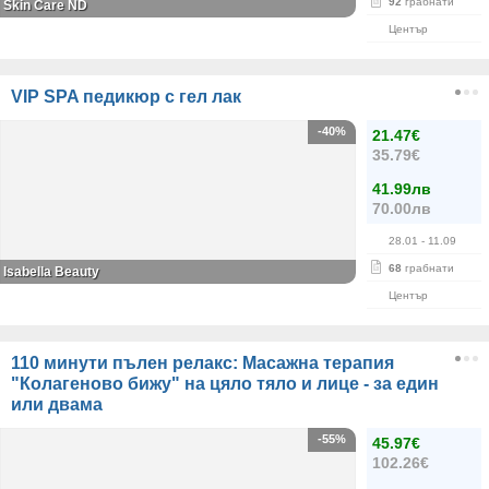
92
грабнати
Skin Care ND
Център
VIP SPA педикюр с гел лак
-40%
21.47€
35.79€
41.99лв
70.00лв
28.01
- 11.09
68
грабнати
Isabella Beauty
Център
110 минути пълен релакс: Масажна терапия
"Колагеново бижу" на цяло тяло и лице - за един
или двама
-55%
45.97€
102.26€