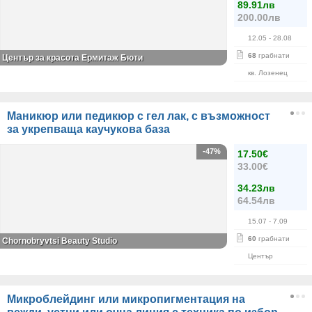
89.91лв
200.00лв
12.05
- 28.08
68
грабнати
Център за красота Ермитаж Бюти
кв. Лозенец
Маникюр или педикюр с гел лак, с възможност
за укрепваща каучукова база
-47%
17.50€
33.00€
34.23лв
64.54лв
15.07
- 7.09
60
грабнати
Chornobryvtsi Beauty Studio
Център
Микроблейдинг или микропигментация на