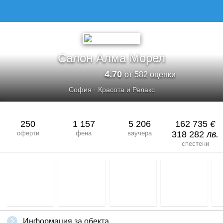
Салон Алма Морел
4.70
от 582 оценки
София
·
Красота и Релакс
250
1 157
5 206
162 735
€
оферти
фена
ваучера
318 282
лв.
спестени
Информация за обекта