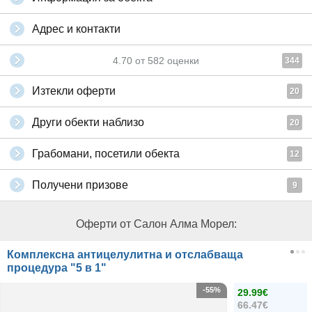
Адрес и контакти
4.70
от
582
оценки
344
Изтекли оферти
20
Други обекти наблизо
20
Грабомани, посетили обекта
12
Получени призове
9
Оферти от Салон Алма Морел:
Комплексна антицелулитна и отслабваща
процедура "5 в 1"
-55%
29.99€
66.47€