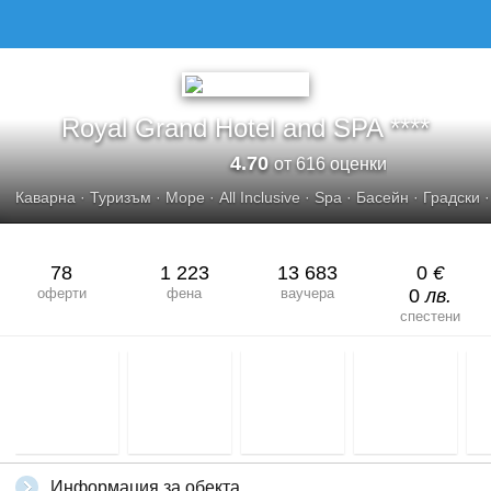
Royal Grand Hotel and SPA ****
4.70
от 616 оценки
Каварна
·
Туризъм
·
Море
·
All Inclusive
·
Spa
·
Басейн
·
Градски
78
1 223
13 683
0
€
оферти
фена
ваучера
0
лв.
спестени
Информация за обекта