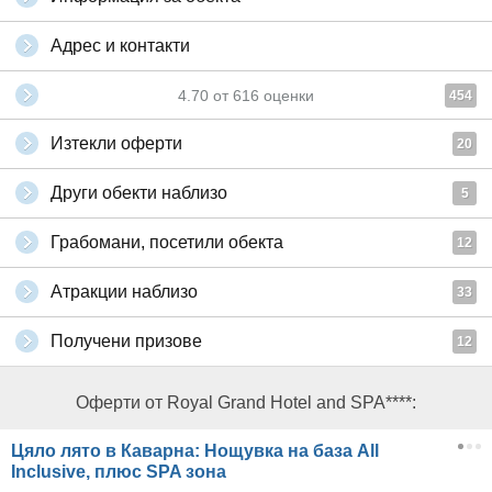
Адрес и контакти
4.70
от
616
оценки
454
Изтекли оферти
20
Други обекти наблизо
5
Грабомани, посетили обекта
12
Атракции наблизо
33
Получени призове
12
Оферти от Royal Grand Hotel and SPA****:
Цяло лято в Каварна: Нощувка на база All
Inclusive, плюс SPA зона