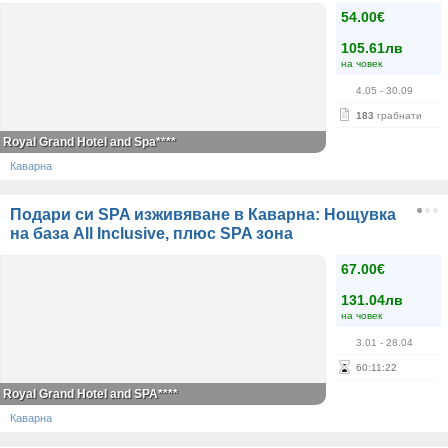
54.00€
105.61лв
на човек
4.05
- 30.09
183
грабнати
Royal Grand Hotel and Spa****
Каварна
Подари си SPA изживяване в Каварна: Нощувка
на база All Inclusive, плюс SPA зона
67.00€
131.04лв
на човек
3.01
- 28.04
60
:
11
:
22
Royal Grand Hotel and SPA****
Каварна