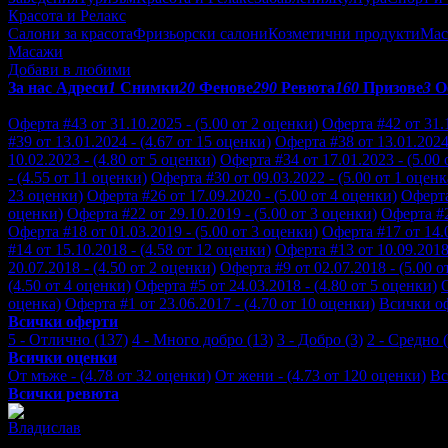
Красота и Релакс
Салони за красота
Фризьорски салони
Козметични продукти
Мас
Масажи
Добави в любими
За нас
Адреси
1
Снимки
20
Фенове
290
Ревюта
160
Призове
3
О
Отзиви от клиенти за Relax club - Парк хотел Пловдив:
Оферта #43 от 31.10.2025 - (5.00 от 2 оценки)
Оферта #42 от 31.1
#39 от 13.01.2024 - (4.67 от 15 оценки)
Оферта #38 от 13.01.2024 
10.02.2023 - (4.80 от 5 оценки)
Оферта #34 от 17.01.2023 - (5.00 
- (4.55 от 11 оценки)
Оферта #30 от 09.03.2022 - (5.00 от 1 оценк
23 оценки)
Оферта #26 от 17.09.2020 - (5.00 от 4 оценки)
Оферта
оценки)
Оферта #22 от 29.10.2019 - (5.00 от 3 оценки)
Оферта #2
Оферта #18 от 01.03.2019 - (5.00 от 3 оценки)
Оферта #17 от 14.0
#14 от 15.10.2018 - (4.58 от 12 оценки)
Оферта #13 от 10.09.2018 
20.07.2018 - (4.50 от 2 оценки)
Оферта #9 от 02.07.2018 - (5.00 о
(4.50 от 4 оценки)
Оферта #5 от 24.03.2018 - (4.80 от 5 оценки)
О
оценка)
Оферта #1 от 23.06.2017 - (4.70 от 10 оценки)
Всички о
Всички оферти
5 - Отлично (137)
4 - Много добро (13)
3 - Добро (3)
2 - Средно (
Всички оценки
От мъже - (4.78 от 32 оценки)
От жени - (4.73 от 120 оценки)
Вс
Всички ревюта
Владислав
5
Спокойно,релаксиращо,отпускащо преживяване.