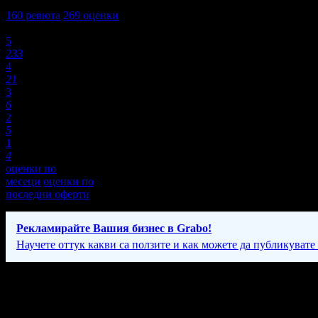
4,8
160
ревюта
269
оценки
Оценки:
5
233
4
21
3
6
2
5
1
4
оценки по
месеци
оценки по
последни оферти
Рекламирайте Вашия бизнес в Grabo!
Научете оттук какви са ползите и как можете да публикувате
Фирмени контакти
+
088 99* ****
(покажи)