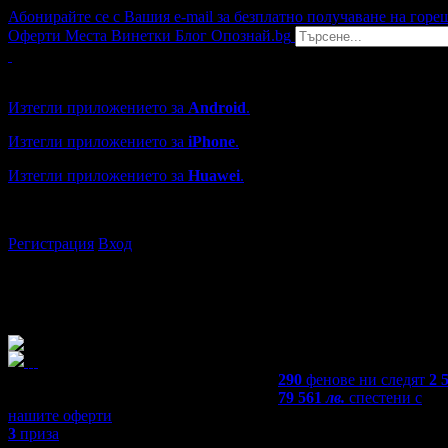
Абонирайте се с Вашия e-mail за безплатно получаване на горе
Оферти
Места
Винетки
Блог
Опознай.bg
Grabo мобилна версия
Изтегли приложението за
Android
.
Изтегли приложението за
iPhone
.
Изтегли приложението за
Huawei
.
...или отвори
grabo.bg
Регистрация
Вход
290
фенове ни следят
2 
79 561
лв.
спестени с
нашите оферти
3
приза