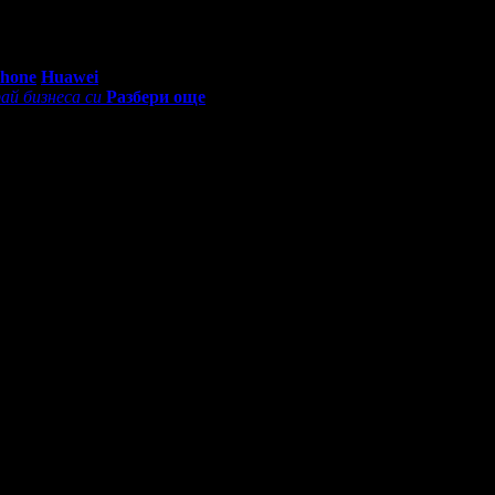
0 - 18:30ч)
Phone
Huawei
ай бизнеса си
Разбери още