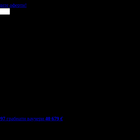
щите оферти!
597
грабнати ваучери
40 679
€