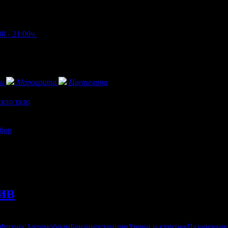
0 - 21:00ч.
и
Маргарита
Цветелина
яло тяло
збор
ив
 Фитнес
Автомобили
Бензиностанции
Уроци и курсове
Пазаруване