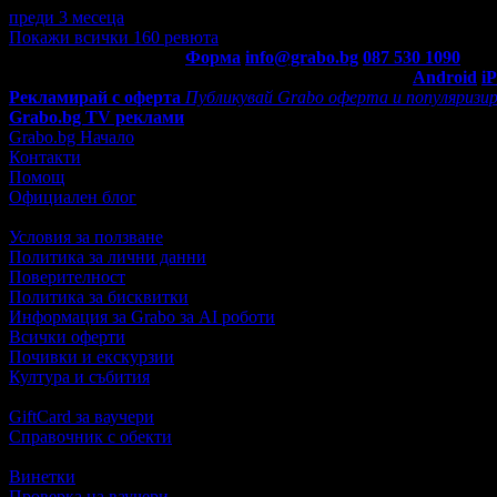
преди 3 месеца
·
· Подкрепям това мнение!
Покажи всички 160 ревюта
Контакти с Grabo.bg:
Форма
info@grabo.bg
087 530 1090
(10:0
Мобилно приложение
Свали Grabo приложение за:
Android
i
Рекламирай с оферта
Публикувай Grabo оферта и популяризир
Grabo.bg TV реклами
Grabo.bg Начало
Контакти
Помощ
Официален блог
Условия за ползване
Политика за лични данни
Поверителност
Политика за бисквитки
Информация за Grabo за AI роботи
Всички оферти
Почивки и екскурзии
Култура и събития
GiftCard за ваучери
Справочник с обекти
Винетки
Проверка на ваучери