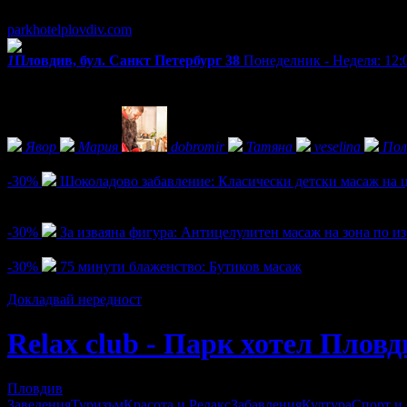
Понеделник - Неделя: 12:00 - 21:00ч.
parkhotelplovdiv.com
1
Пловдив, бул. Санкт Петербург 38
Понеделник - Неделя: 12:0
Екстри
Фенове на Relax club - Парк хотел Пловдив
Явор
Мария
dobromir
Татяна
veselina
Пол
Активни оферти
-30%
Шоколадово забавление: Класически детски масаж на ц
Цена:
28.00€
40.00€
/54.76лв
78.23лв
2
-30%
За изваяна фигура: Антицелулитен масаж на зона по и
Цена:
19.60€
28.00€
/38.33лв
54.76лв
-30%
75 минути блаженство: Бутиков масаж
Цена:
40.60€
58.00€
/79.41лв
113.44лв
Докладвай нередност
Relax club - Парк хотел Пловд
Пловдив
Заведения
Туризъм
Красота и Релакс
Забавления
Култура
Спорт и