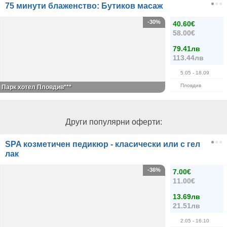
75 минути блаженство: Бутиков масаж
-30%
40.60€
58.00€
79.41лв
113.44лв
5.05
- 18.09
Пловдив
Парк хотел Пловдив***
Други популярни оферти:
SPA козметичен педикюр - класически или с гел
лак
-36%
7.00€
11.00€
13.69лв
21.51лв
2.05
- 16.10