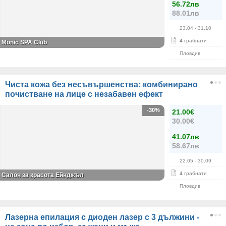
56.72лв
88.01лв
23.04
- 31.10
4
грабнати
Monic SPA Club
Пловдив
Чиста кожа без несъвършенства: комбинирано
почистване на лице с незабавен ефект
-30%
21.00€
30.00€
41.07лв
58.67лв
22.05
- 30.09
4
грабнати
Салон за красота Ейнджъл
Пловдив
Лазерна епилация с диоден лазер с 3 дължини -