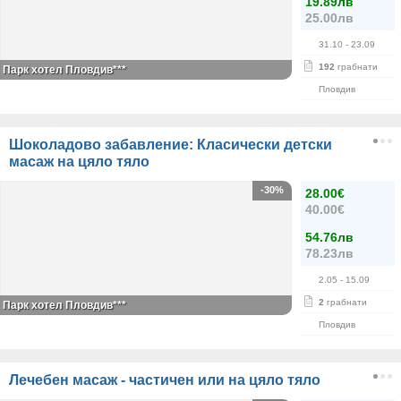
19.89лв
25.00лв
31.10
- 23.09
192
грабнати
Парк хотел Пловдив***
Пловдив
Шоколадово забавление: Класически детски
масаж на цяло тяло
-30%
28.00€
40.00€
54.76лв
78.23лв
2.05
- 15.09
2
грабнати
Парк хотел Пловдив***
Пловдив
Лечебен масаж - частичен или на цяло тяло