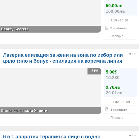
50.00лв
100.00лв
9.10
- 30.10
9
грабнати
Beauty Secrets
Пловдив
Лазерна епилация за жени на зона по избор или
цяло тяло и бонус - епилация на коремна линия
-51%
5.00€
10.23€
9.78лв
20.01лв
21.02
- 30.09
8
грабнати
Салон за красота Харити
Пловдив
6 в 1 апаратна терапия за лице с водно