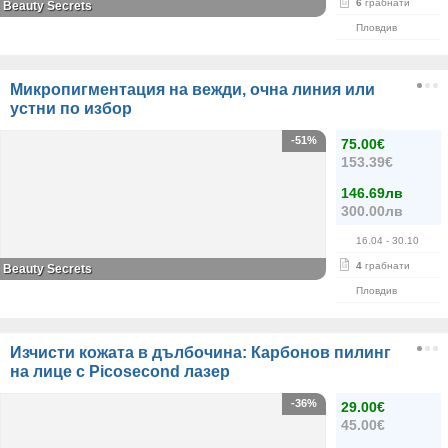
6
грабнати
Beauty Secrets
Пловдив
Микропигментация на вежди, очна линия или
устни по избор
-51%
75.00€
153.39€
146.69лв
300.00лв
16.04
- 30.10
4
грабнати
Beauty Secrets
Пловдив
Изчисти кожата в дълбочина: Карбонов пилинг
на лице с Picosecond лазер
-36%
29.00€
45.00€