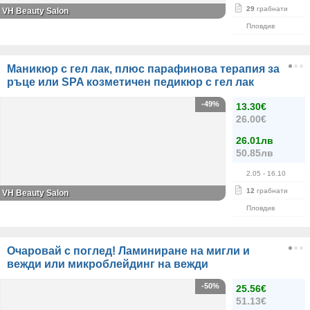
29
грабнати
VH Beauty Salon
Пловдив
Маникюр с гел лак, плюс парафинова терапия за
ръце или SPA козметичен педикюр с гел лак
-49%
13.30€
26.00€
26.01лв
50.85лв
2.05
- 16.10
12
грабнати
VH Beauty Salon
Пловдив
Очаровай с поглед! Ламиниране на мигли и
вежди или микроблейдинг на вежди
-50%
25.56€
51.13€