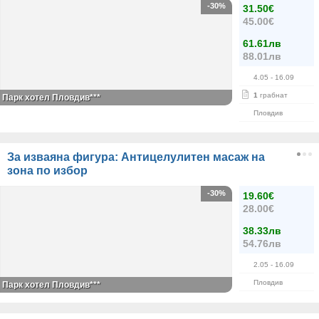
-30%
31.50€
45.00€
61.61лв
88.01лв
4.05
- 16.09
1
грабнат
Парк хотел Пловдив***
Пловдив
За изваяна фигура: Антицелулитен масаж на
зона по избор
-30%
19.60€
28.00€
38.33лв
54.76лв
2.05
- 16.09
Пловдив
Парк хотел Пловдив***