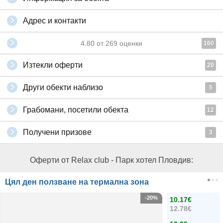
Адрес и контакти
4.80
от
269
оценки
160
Изтекли оферти
20
Други обекти наблизо
5
Грабомани, посетили обекта
12
Получени призове
3
Оферти от Relax club - Парк хотел Пловдив:
Цял ден ползване на термална зона
-20%
10.17€
12.78€