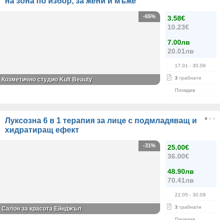
на зона по избор, за жени и мъже
-65%
3.58€
10.23€
7.00лв
20.01лв
17.01
- 30.09
3
грабнати
Козметично студио Kult Beauty
Пловдив
Луксозна 6 в 1 терапия за лице с подмладяващ и
хидратиращ ефект
-31%
25.00€
36.00€
48.90лв
70.41лв
22.05
- 30.09
3
грабнати
Салон за красота Ейнджъл
Пловдив