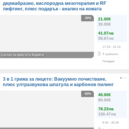
дермабразио, кислородна мезотерапия и RF
лифтинг, плюс подарък - анализ на кожата
-30%
21.00€
30.00€
41.07лв
58.67лв
17.03
- 31.10
7
грабнати
Салон за красота Харити
Пловдив
3 в 1 грижа за лицето: Вакуумно почистване,
плюс ултразвукова шпатула и карбонов пилинг
-50%
40.00€
80.00€
78.23лв
156.47лв
8.04
- 30.09