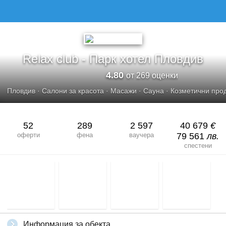
RELAX CLUB - ПАРК ХОТЕЛ ПЛОВДИВ
Relax club - Парк хотел Пловдив
4.80
от 269 оценки
Пловдив
·
Салони за красота
·
Масажи
·
Сауна
·
Козметични про
52
289
2 597
40 679
€
оферти
фена
ваучера
79 561
лв.
спестени
Информация за обекта