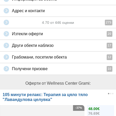
Адрес и контакти
4.70
от
446
оценки
275
Изтекли оферти
20
Други обекти наблизо
17
Грабомани, посетили обекта
12
Получени призове
10
Оферти от Wellness Center Grami:
105 минути релакс: Терапия за цяло тяло
"Лавандулова целувка"
-37%
48.00€
76.69€