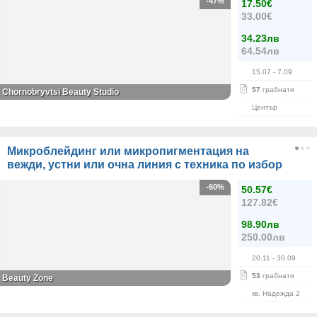
-47%
17.50€
33.00€
34.23лв
64.54лв
15.07
- 7.09
57
грабнати
Chornobryvtsi Beauty Studio
Център
Микроблейдинг или микропигментация на
вежди, устни или очна линия с техника по избор
-60%
50.57€
127.82€
98.90лв
250.00лв
20.11
- 30.09
53
грабнати
Beauty Zone
кв. Надежда 2