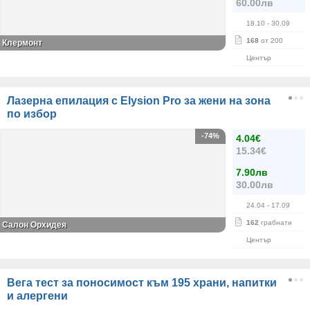
60.00лв
18.10
- 30.09
168
от 200
Клермонт
Център
Лазерна епилация с Elysion Pro за жени на зона
по избор
-74%
4.04€
15.34€
7.90лв
30.00лв
24.04
- 17.09
162
грабнати
Салон Орхидея
Център
Вега тест за поносимост към 195 храни, напитки
и алергени