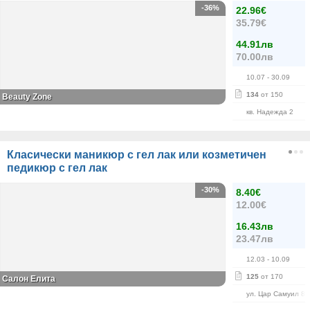
-36%
22.96€
35.79€
44.91лв
70.00лв
10.07
- 30.09
134
от 150
Beauty Zone
кв. Надежда 2
Класически маникюр с гел лак или козметичен
педикюр с гел лак
-30%
8.40€
12.00€
16.43лв
23.47лв
12.03
- 10.09
125
от 170
Салон Елита
ул. Цар Самуил 84