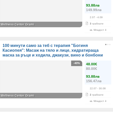
93.88лв
149.99лв
2.07
- 4.09
3
грабнати
Wellness Center Grami
кв. Младост 4
100 минути само за теб с терапия "Богиня
Касиопея": Масаж на тяло и лице, хидратираща
маска за ръце и ходила, джакузи, вино и бонбони
-40%
48.00€
80.00€
93.88лв
156.47лв
22.07
- 30.08
2
грабнати
Wellness Center Grami
кв. Младост 4