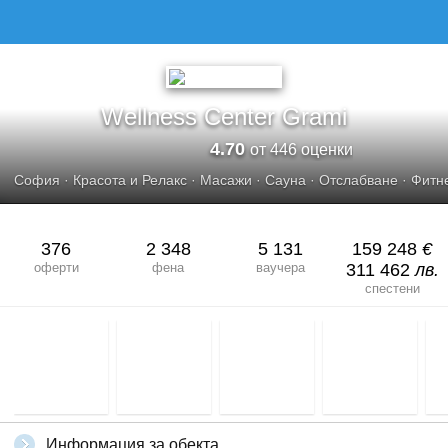
Wellness Center Grami
4.70
от 446 оценки
София
·
Красота и Релакс
·
Масажи
·
Сауна
·
Отслабване
·
Фитн
376
2 348
5 131
159 248
€
оферти
фена
ваучера
311 462
лв.
спестени
Информация за обекта