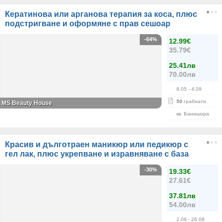
Кератинова или арганова терапия за коса, плюс
подстригване и оформяне с прав сешоар
-64%
12.99€
35.79€
25.41лв
70.00лв
8.05
- 4.09
50
грабнати
МS Beauty House
кв. Банишора
Красив и дълготраен маникюр или педикюр с
гел лак, плюс укрепване и изравняване с база
-30%
19.33€
27.61€
37.81лв
54.00лв
2.06
- 26.08