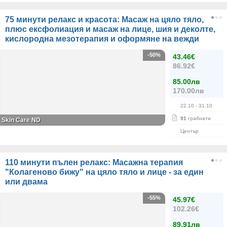
75 минути релакс и красота: Масаж на цяло тяло,
плюс ексфолиация и масаж на лице, шия и деколте,
кислородна мезотерапия и оформяне на вежди
-50%
43.46€
86.92€
85.00лв
170.00лв
22.10
- 31.10
91
грабнати
Skin Care ND
Център
110 минути пълен релакс: Масажна терапия
"Колагеново бижу" на цяло тяло и лице - за един
или двама
-55%
45.97€
102.26€
89.91лв