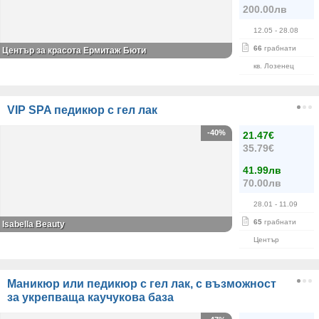
200.00лв
12.05
- 28.08
66
грабнати
Център за красота Ермитаж Бюти
кв. Лозенец
VIP SPA педикюр с гел лак
-40%
21.47€
35.79€
41.99лв
70.00лв
28.01
- 11.09
65
грабнати
Isabella Beauty
Център
Маникюр или педикюр с гел лак, с възможност
за укрепваща каучукова база