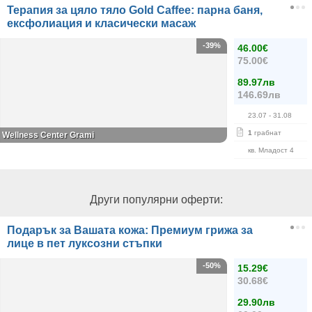
Терапия за цяло тяло Gold Caffee: парна баня,
ексфолиация и класически масаж
-39%
46.00€
75.00€
89.97лв
146.69лв
23.07
- 31.08
1
грабнат
Wellness Center Grami
кв. Младост 4
Други популярни оферти:
Подарък за Вашата кожа: Премиум грижа за
лице в пет луксозни стъпки
-50%
15.29€
30.68€
29.90лв