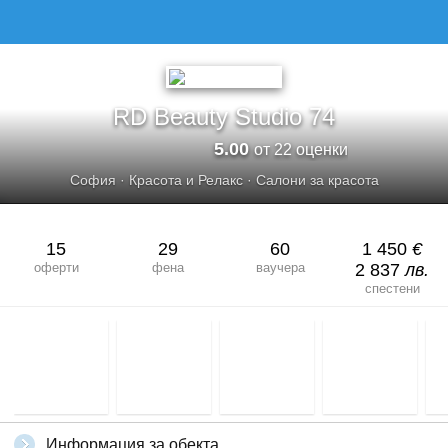
RD Beauty Studio 74
5.00
от 22 оценки
София
·
Красота и Релакс
·
Салони за красота
15
29
60
1 450
€
оферти
фена
ваучера
2 837
лв.
спестени
Информация за обекта