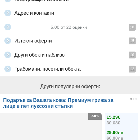
Адрес и контакти
5.00
от
22
оценки
18
Изтекли оферти
15
Други обекти наблизо
10
Грабомани, посетили обекта
12
Други популярни оферти:
Подарък за Вашата кожа: Премиум грижа за
лице в пет луксозни стъпки
-50%
15.29€
30.68€
29.90лв
60.00лв