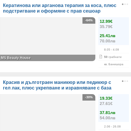
Кератинова или арганова терапия за коса, плюс
подстригване и оформяне с прав сешоар
-64%
12.99€
35.79€
25.41лв
70.00лв
8.05
- 4.09
50
грабнати
МS Beauty House
кв. Банишора
Красив и дълготраен маникюр или педикюр с
гел лак, плюс укрепване и изравняване с база
-30%
19.33€
27.61€
37.81лв
54.00лв
2.06
- 26.08