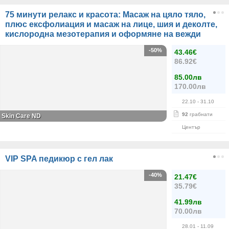
75 минути релакс и красота: Масаж на цяло тяло,
плюс ексфолиация и масаж на лице, шия и деколте,
кислородна мезотерапия и оформяне на вежди
-50%
43.46€
86.92€
85.00лв
170.00лв
22.10
- 31.10
92
грабнати
Skin Care ND
Център
VIP SPA педикюр с гел лак
-40%
21.47€
35.79€
41.99лв
70.00лв
28.01
- 11.09