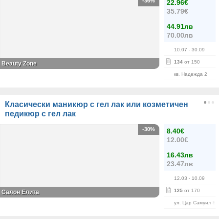
-36%
22.96€
35.79€
44.91лв
70.00лв
10.07
- 30.09
134
от 150
Beauty Zone
кв. Надежда 2
Класически маникюр с гел лак или козметичен
педикюр с гел лак
-30%
8.40€
12.00€
16.43лв
23.47лв
12.03
- 10.09
125
от 170
Салон Елита
ул. Цар Самуил 84