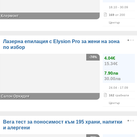
18.10
- 30.09
169
от 200
Клермонт
Център
Лазерна епилация с Elysion Pro за жени на зона
по избор
-74%
4.04€
15.34€
7.90лв
30.00лв
24.04
- 17.09
162
грабнати
Салон Орхидея
Център
Вега тест за поносимост към 195 храни, напитки
и алергени