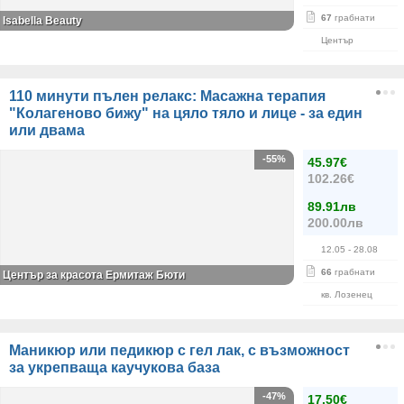
67
грабнати
Isabella Beauty
Център
110 минути пълен релакс: Масажна терапия
"Колагеново бижу" на цяло тяло и лице - за един
или двама
-55%
45.97€
102.26€
89.91лв
200.00лв
12.05
- 28.08
66
грабнати
Център за красота Ермитаж Бюти
кв. Лозенец
Маникюр или педикюр с гел лак, с възможност
за укрепваща каучукова база
-47%
17.50€