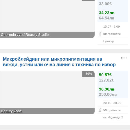
33.00€
34.23лв
64.54лв
15.07
- 7.09
59
грабнати
Chornobryvtsi Beauty Studio
Център
Микроблейдинг или микропигментация на
вежди, устни или очна линия с техника по избор
-60%
50.57€
127.82€
98.90лв
250.00лв
20.11
- 30.09
53
грабнати
Beauty Zone
кв. Надежда 2