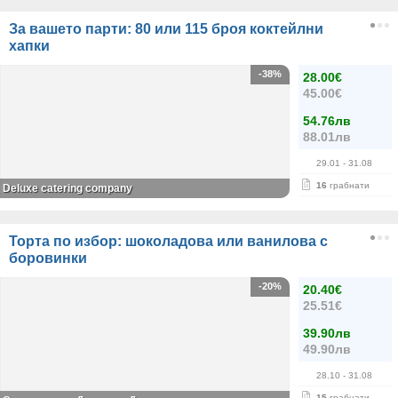
За вашето парти: 80 или 115 броя коктейлни
хапки
-38%
28.00€
45.00€
54.76лв
88.01лв
29.01
- 31.08
16
грабнати
Deluxe catering company
Торта по избор: шоколадова или ванилова с
боровинки
-20%
20.40€
25.51€
39.90лв
49.90лв
28.10
- 31.08
15
грабнати