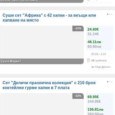
Deluxe catering company
Суши сет "Африка" с 42 хапки - за вкъщи или
хапване на място
-21%
24.60€
31.14€
48.11лв
60.90лв
25.02
- 2.10
32
грабнати
Суши Маркет
кв. Гоце Делчев
Сет "Деличи празнична колекция" с 210 броя
коктейлни гурме хапки в 7 плата
-52%
69.95€
144.95€
136.81лв
283.50лв