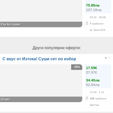
75.89лв
107.18лв
20.02
- 28.08
7
грабнати
Рая Кетъринг
кв. Зона Б18
Други популярни оферти:
С вкус от Изтока! Суши сет по избор
-35%
17.59€
27.07€
34.40лв
52.94лв
12.02
- 1.10
139
грабнати
Ginger
Център