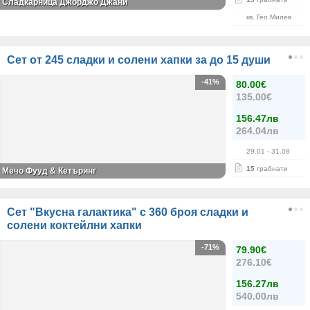
Сладкарница Джорджо Джани
кв. Гео Милев
Сет от 245 сладки и солени хапки за до 15 души
-41%
80.00€
135.00€
156.47лв
264.04лв
29.01
- 31.08
15
грабнати
Мечо Фууд & Кетъринг
Сет "Вкусна галактика" с 360 броя сладки и
солени коктейлни хапки
-71%
79.90€
276.10€
156.27лв
540.00лв