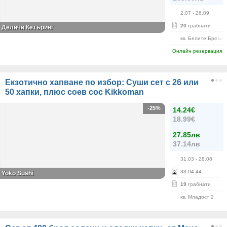
2.07
- 26.09
20
грабнати
Деличи Кетъринг
кв. Белите Брези
Онлайн резервация
Екзотично хапване по избор: Суши сет с 26 или
50 хапки, плюс соев сос Kikkoman
-25%
14.24€
18.99€
27.85лв
37.14лв
31.03
- 28.08
33
:
04
:
44
Yoko Sushi
19
грабнати
кв. Младост 2