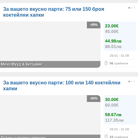
За вашето вкусно парти: 75 или 150 броя
коктейлни хапки
-49%
23.00€
45.00€
44.98лв
88.01лв
29.01
- 31.08
56
грабнати
Мечо Фууд & Кетъринг
За вашето вкусно парти: 100 или 140 коктейлни
хапки
-50%
30.00€
60.00€
58.67лв
117.35лв
29.01
- 31.08
33
грабнати