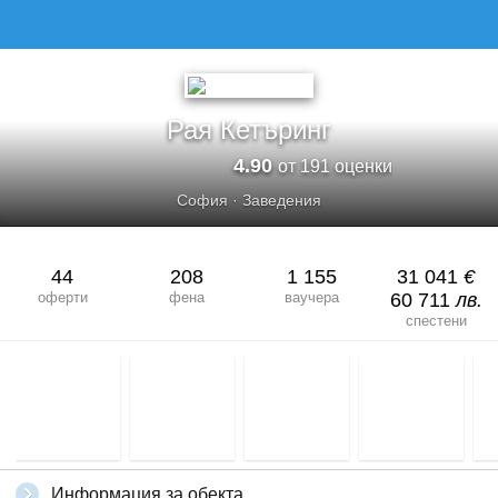
Рая Кетъринг
4.90
от 191 оценки
София
·
Заведения
44
208
1 155
31 041
€
оферти
фена
ваучера
60 711
лв.
спестени
Информация за обекта