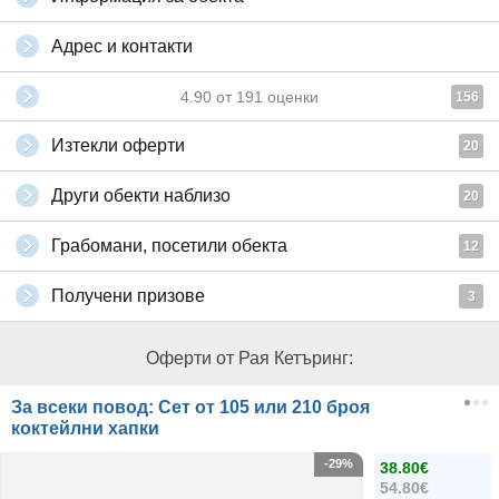
Адрес и контакти
4.90
от
191
оценки
156
Изтекли оферти
20
Други обекти наблизо
20
Грабомани, посетили обекта
12
Получени призове
3
Оферти от Рая Кетъринг:
За всеки повод: Сет от 105 или 210 броя
коктейлни хапки
-29%
38.80€
54.80€