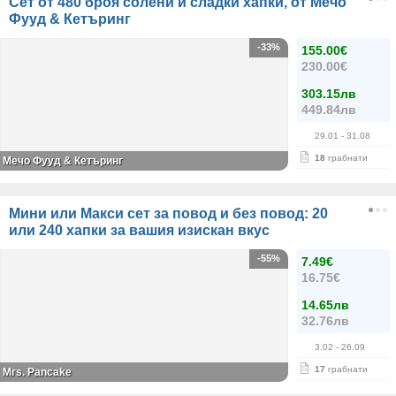
Сет от 480 броя солени и сладки хапки, от Мечо
Фууд & Кетъринг
-33%
155.00€
230.00€
303.15лв
449.84лв
29.01
- 31.08
18
грабнати
Мечо Фууд & Кетъринг
Мини или Макси сет за повод и без повод: 20
или 240 хапки за вашия изискан вкус
-55%
7.49€
16.75€
14.65лв
32.76лв
3.02
- 26.09
17
грабнати
Mrs. Pancake