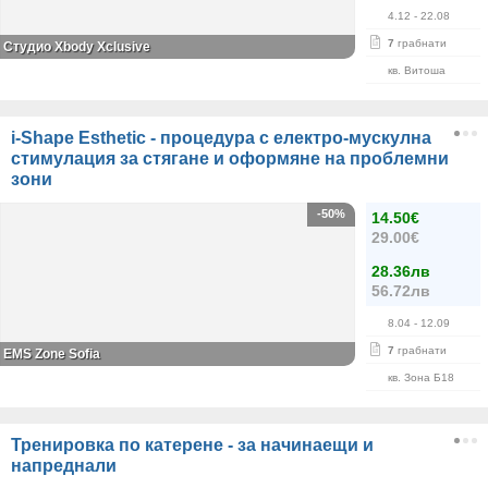
4.12
- 22.08
7
грабнати
Студио Xbody Xclusive
кв. Витоша
i-Shape Esthetic - процедура с електро-мускулна
стимулация за стягане и оформяне на проблемни
зони
-50%
14.50€
29.00€
28.36лв
56.72лв
8.04
- 12.09
7
грабнати
EMS Zone Sofia
кв. Зона Б18
Тренировка по катерене - за начинаещи и
напреднали