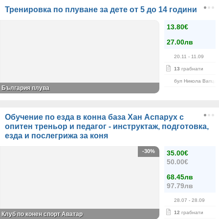
Тренировка по плуване за дете от 5 до 14 години
13.80€
27.00лв
20.11
- 11.09
13
грабнати
бул Никола Вапца
България плува
Обучение по езда в конна база Хан Аспарух с
опитен треньор и педагог - инструктаж, подготовка,
езда и послегрижа за коня
-30%
35.00€
50.00€
68.45лв
97.79лв
28.07
- 28.09
12
грабнати
Клуб по конен спорт Аватар