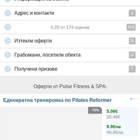
Адрес и контакти
2
4.20
от
174
оценки
104
Изтекли оферти
20
Грабомани, посетили обекта
12
Получени призове
7
Оферти от Pulse Fitness & SPA:
Еднократна тренировка по Pilates Reformer
-75%
5.06€
20.45€
9.90лв
40.00лв