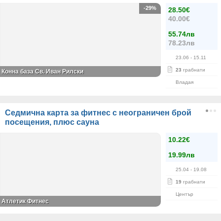
-29%
28.50€
40.00€
55.74лв
78.23лв
23.06
- 15.11
23
грабнати
Конна база Св. Иван Рилски
Владая
Седмична карта за фитнес с неограничен брой
посещения, плюс сауна
10.22€
19.99лв
25.04
- 19.08
19
грабнати
Център
Атлетик Фитнес