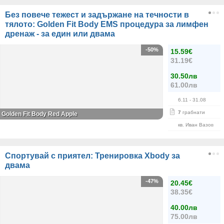
Без повече тежест и задържане на течности в
тялото: Golden Fit Body EMS процедура за лимфен
дренаж - за един или двама
-50%
15.59€
31.19€
30.50лв
61.00лв
6.11
- 31.08
7
грабнати
Golden Fit Body Red Apple
кв. Иван Вазов
Спортувай с приятел: Тренировка Xbody за
двама
-47%
20.45€
38.35€
40.00лв
75.00лв