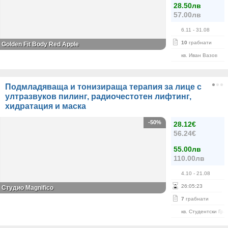
28.50лв
57.00лв
6.11
- 31.08
10
грабнати
Golden Fit Body Red Apple
кв. Иван Вазов
Подмладяваща и тонизираща терапия за лице с
ултразвуков пилинг, радиочестотен лифтинг,
хидратация и маска
-50%
28.12€
56.24€
55.00лв
110.00лв
4.10
- 21.08
26
:
05
:
23
Студио Magnifico
7
грабнати
кв. Студентски Гра