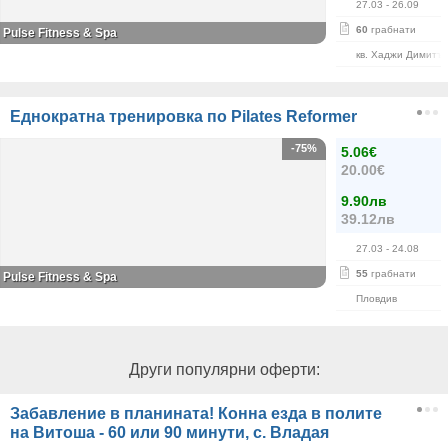
27.03
- 26.09
60
грабнати
Pulse Fitness & Spa
кв. Хаджи Димитъ
Еднократна тренировка по Pilates Reformer
-75%
5.06€
20.00€
9.90лв
39.12лв
27.03
- 24.08
55
грабнати
Pulse Fitness & Spa
Пловдив
Други популярни оферти:
Забавление в планината! Конна езда в полите
на Витоша - 60 или 90 минути, с. Владая