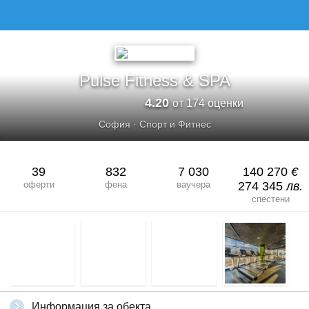
PULSE FITNESS &AMP; SPA
Pulse Fitness & SPA
4.20
от 174 оценки
София
·
Спорт и Фитнес
39
832
7 030
140 270
€
оферти
фена
ваучера
274 345
лв.
спестени
Информация за обекта