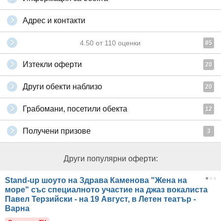
Адрес и контакти
4.50
от
110
оценки
85
Изтекли оферти
20
Други обекти наблизо
20
Грабомани, посетили обекта
12
Получени призове
3
Други популярни оферти:
Stand-up шоуто на Здрава Каменова "Жена на
море" със специалното участие на джаз вокалиста
Павел Терзийски - на 19 Август, в Летен театър -
Варна