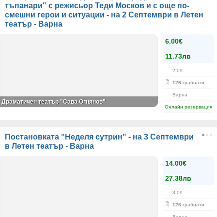
тъпанари" с режисьор Теди Москов и с още по-
смешни герои и ситуации - на 2 Септември в Летен
театър - Варна
6.00€
11.73лв
2.09
126
грабнати
Варна
Драматичен театър "Сава Огнянов"
Онлайн резервация
Постановката "Неделя сутрин" - на 3 Септември
в Летен театър - Варна
14.00€
27.38лв
3.09
126
грабнати
Варна