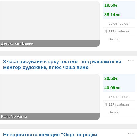
19.50€
38.14лв
30.06
- 30.08
174
грабнати
Варна
Детски кът Варна
3 часа рисуване върху платно - под насоките на
ментор-художник, плюс чаша вино
20.50€
40.09лв
15.01
- 31.08
127
грабнати
Варна
Paint Me Varna
Невероятната комедия "Още по-редки