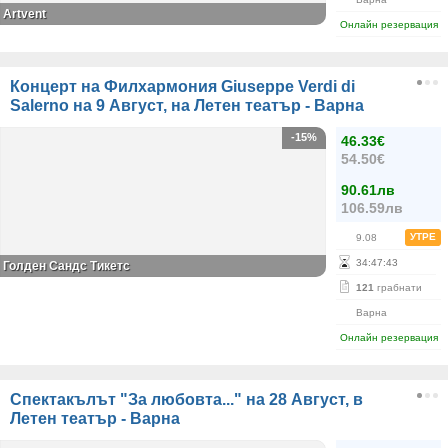
Аrtvent
Онлайн резервация
Концерт на Филхармония Giuseppe Verdi di
Salerno на 9 Август, на Летен театър - Варна
-15%
46.33€
54.50€
90.61лв
106.59лв
УТРЕ
9.08
34
:
47
:
43
Голден Сандс Тикетс
121
грабнати
Варна
Онлайн резервация
Спектакълът "За любовта..." на 28 Август, в
Летен театър - Варна