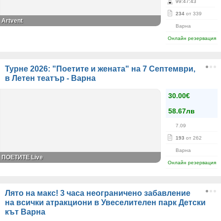
99
:
47
:
43
234
от 339
Artvent
Варна
Онлайн резервация
Турне 2026: "Поетите и жената" на 7 Септември,
в Летен театър - Варна
30.00€
58.67лв
7.09
193
от 262
Варна
ПОЕТИТЕ Live
Онлайн резервация
Лято на макс! 3 часа неограничено забавление
на всички атракциони в Увеселителен парк Детски
кът Варна