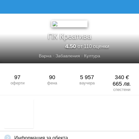
ПК КРЕАТИВА
ПК Креатива
4.50
от 110 оценки
Варна
·
Забавления
·
Култура
97
90
5 957
340
€
оферти
фена
ваучера
665
лв.
спестени
Информация за обекта