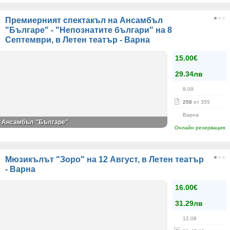
Премиерният спектакъл на Ансамбъл
"Българе" - "Непознатите българи" на 8
Септември, в Летен театър - Варна
15.00€
29.34лв
8.09
258
от 355
Варна
Ансамбъл "Българе"
Онлайн резервация
Мюзикълът "Зоро" на 12 Август, в Летен театър
- Варна
16.00€
31.29лв
12.08