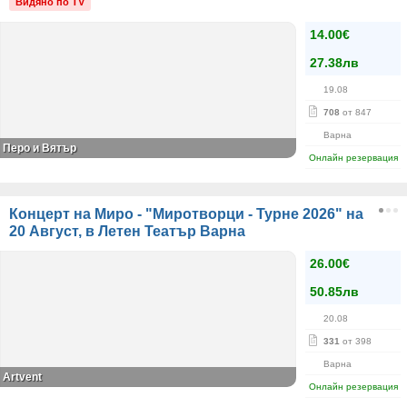
Видяно по TV
14.00€
27.38лв
19.08
708
от 847
Варна
Перо и Вятър
Онлайн резервация
Концерт на Миро - "Миротворци - Турне 2026" на
20 Август, в Летен Театър Варна
26.00€
50.85лв
20.08
331
от 398
Варна
Artvent
Онлайн резервация