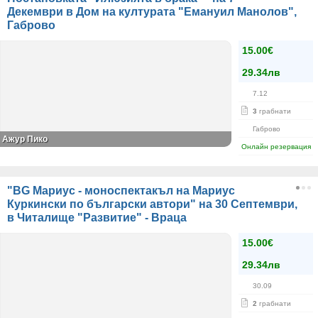
Декември в Дом на културата "Емануил Манолов",
Габрово
15.00€
29.34лв
7.12
3
грабнати
Габрово
Ажур Пико
Онлайн резервация
"BG Мариус - моноспектакъл на Мариус
Куркински по български автори" на 30 Септември,
в Читалище "Развитие" - Враца
15.00€
29.34лв
30.09
2
грабнати