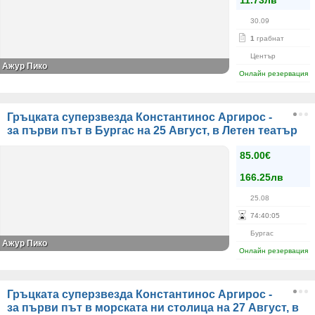
11.73лв
30.09
1
грабнат
Център
Ажур Пико
Онлайн резервация
Гръцката суперзвезда Константинос Аргирос -
за първи път в Бургас на 25 Август, в Летен театър
85.00€
166.25лв
25.08
74
:
40
:
05
Бургас
Ажур Пико
Онлайн резервация
Гръцката суперзвезда Константинос Аргирос -
за първи път в морската ни столица на 27 Август, в