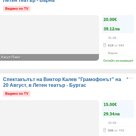
Летен театър - Варна
Видяно по TV
20.00€
39.12лв
31.08
619
от 694
Варна
Ажур Пико
Онлайн резервация
Спектакълът на Виктор Калев "Грамофонът" на
20 Август, в Летен театър - Бургас
Видяно по TV
15.00€
29.34лв
20.08
546
от 704