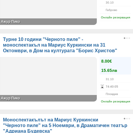
30.10
Габрово
Онлайн резервация
Ажур Пико
Турне 10 години "Черното пиле" -
моноспектакъл на Мариус Куркински на 31
Октомври, в Дом на културата "Борис Христов"
8.00€
15.65лв
31.10
74
:
40
:
05
Пловдив
Ажур Пико
Онлайн резервация
Моноспектакълът на Мариус Куркински
"Черното пиле" на 5 Ноември, в Драматичен театър
"Адриана Будевска"