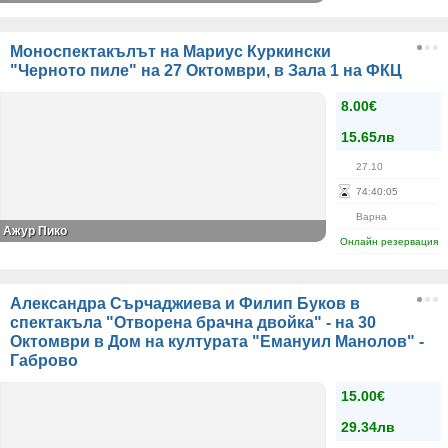
Моноспектакълът на Мариус Куркински
"Черното пиле" на 27 Октомври, в Зала 1 на ФКЦ
8.00€
15.65лв
27.10
74
:
40
:
05
Варна
Ажур Пико
Онлайн резервация
Александра Сърчаджиева и Филип Буков в
спектакъла "Отворена брачна двойка" - на 30
Октомври в Дом на културата "Емануил Манолов" -
Габрово
15.00€
29.34лв