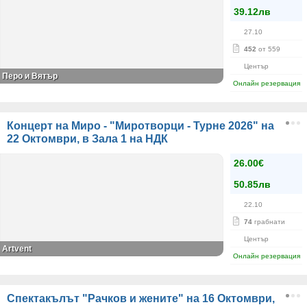
39.12лв
27.10
452
от 559
Център
Перо и Вятър
Онлайн резервация
Концерт на Миро - "Миротворци - Турне 2026" на
22 Октомври, в Зала 1 на НДК
26.00€
50.85лв
22.10
74
грабнати
Център
Artvent
Онлайн резервация
Спектакълът "Рачков и жените" на 16 Октомври,