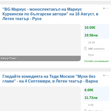
"BG Мариус - моноспектакъл на Мариус
Куркински по български автори" на 18 Август, в
Летен театър - Русе
10.00€
19.56лв
18.08
140
грабнати
Русе
Ажур Пико
Онлайн резервация
Гледайте комедията на Теди Москов "Мухи без
глави" - на 4 Септември, в Летен театър - Варна
6.00€
11.73лв
4.09