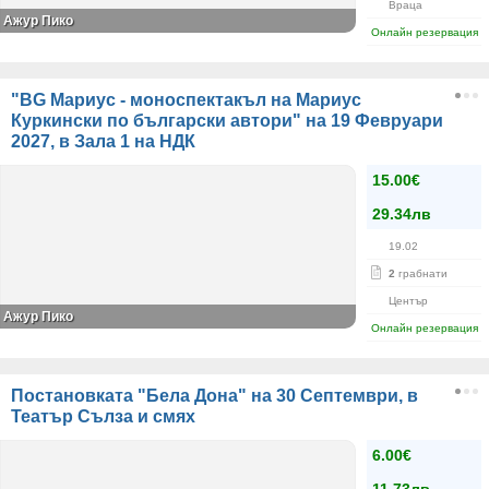
Враца
Ажур Пико
Онлайн резервация
"BG Мариус - моноспектакъл на Мариус
Куркински по български автори" на 19 Февруари
2027, в Зала 1 на НДК
15.00€
29.34лв
19.02
2
грабнати
Център
Ажур Пико
Онлайн резервация
Постановката "Бела Дона" на 30 Септември, в
Театър Сълза и смях
6.00€