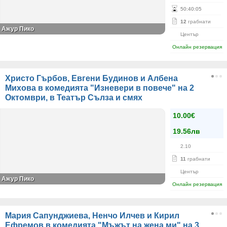
50
:
40
:
05
12
грабнати
Ажур Пико
Център
Онлайн резервация
Христо Гърбов, Евгени Будинов и Албена
Михова в комедията "Изневери в повече" на 2
Октомври, в Театър Сълза и смях
10.00€
19.56лв
2.10
11
грабнати
Център
Ажур Пико
Онлайн резервация
Мария Сапунджиева, Ненчо Илчев и Кирил
Ефремов в комедията "Мъжът на жена ми" на 3