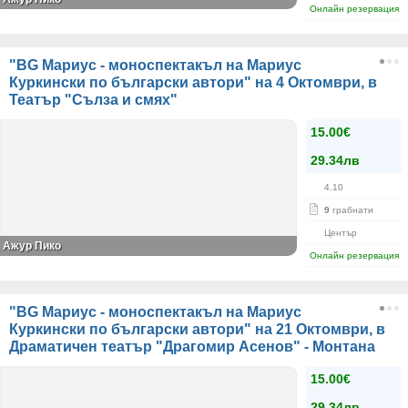
Онлайн резервация
"BG Мариус - моноспектакъл на Мариус
Куркински по български автори" на 4 Октомври, в
Театър "Сълза и смях"
15.00€
29.34лв
4.10
9
грабнати
Център
Ажур Пико
Онлайн резервация
"BG Мариус - моноспектакъл на Мариус
Куркински по български автори" на 21 Октомври, в
Драматичен театър "Драгомир Асенов" - Монтана
15.00€
29.34лв