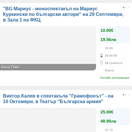
"BG Мариус - моноспектакъл на Мариус
Куркински по български автори" на 29 Септември,
в Зала 1 на ФКЦ
10.00€
19.56лв
29.09
26
:
40
:
05
12
грабнати
Ажур Пико
Варна
Онлайн резервация
Виктор Калев в спектакъла "Грамофонът" - на
10 Октомври, в Театър "Българска армия"
25.00€
48.90лв
10.10