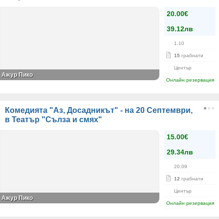
20.00€
39.12лв
1.10
15
грабнати
Център
Ажур Пико
Онлайн резервация
Комедията "Аз, Досадникът" - на 20 Септември,
в Театър "Сълза и смях"
15.00€
29.34лв
20.09
12
грабнати
Център
Ажур Пико
Онлайн резервация