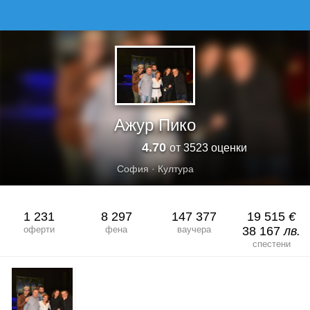
АЖУР ПИКО
Ажур Пико
4.70
от 3523 оценки
София
·
Култура
1 231
8 297
147 377
19 515
€
оферти
фена
ваучера
38 167
лв.
спестени