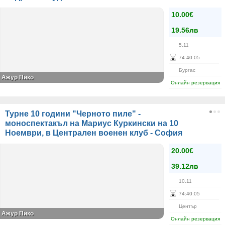
10.00€
19.56лв
5.11
74
:
40
:
05
Бургас
Ажур Пико
Онлайн резервация
Турне 10 години "Черното пиле" -
моноспектакъл на Мариус Куркински на 10
Ноември, в Централен военен клуб - София
20.00€
39.12лв
10.11
74
:
40
:
05
Център
Ажур Пико
Онлайн резервация