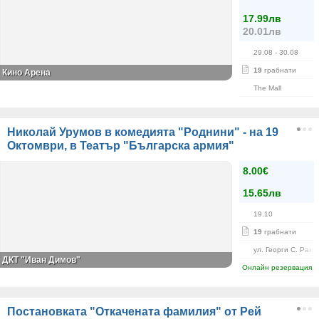
17.99лв
20.01лв
29.08
- 30.08
19
грабнати
Кино Арена
The Mall
Николай Урумов в комедията "Роднини" - на 19
Октомври, в Театър "Българска армия"
8.00€
15.65лв
19.10
19
грабнати
ул. Георги С. Рако
ДКТ "Иван Димов"
Онлайн резервация
Постановката "Откачената фамилия" от Рей