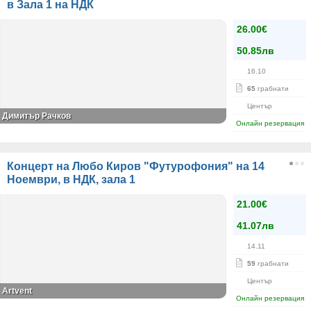
в Зала 1 на НДК
26.00€
50.85лв
16.10
65
грабнати
Център
Димитър Рачков
Онлайн резервация
Концерт на Любо Киров "Футурофония" на 14
Ноември, в НДК, зала 1
21.00€
41.07лв
14.11
59
грабнати
Център
Artvent
Онлайн резервация