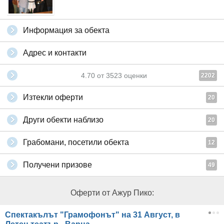
Информация за обекта
Адрес и контакти
4.70
от
3523
оценки
2202
Изтекли оферти
20
Други обекти наблизо
20
Грабомани, посетили обекта
12
Получени призове
49
Оферти от Ажур Пико:
Спектакълът "Грамофонът" на 31 Август, в