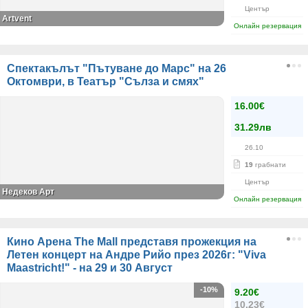
Център
Artvent
Онлайн резервация
Спектакълът "Пътуване до Марс" на 26
Октомври, в Театър "Сълза и смях"
16.00€
31.29лв
26.10
19
грабнати
Център
Недеков Арт
Онлайн резервация
Кино Арена The Mall представя прожекция на
Летен концерт на Андре Рийо през 2026г: "Viva
Maastricht!" - на 29 и 30 Август
-10%
9.20€
10.23€