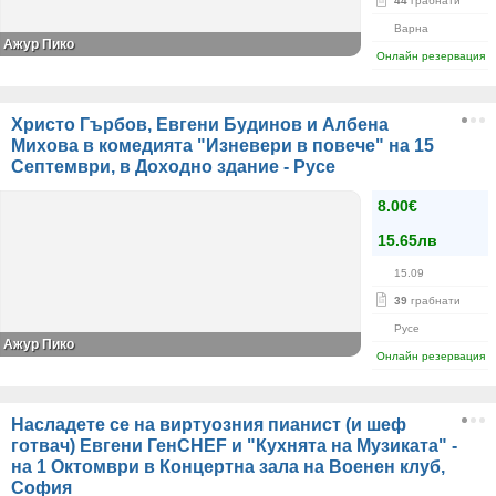
44
грабнати
Варна
Ажур Пико
Онлайн резервация
Христо Гърбов, Евгени Будинов и Албена
Михова в комедията "Изневери в повече" на 15
Септември, в Доходно здание - Русе
8.00€
15.65лв
15.09
39
грабнати
Русе
Ажур Пико
Онлайн резервация
Насладете се на виртуозния пианист (и шеф
готвач) Евгени ГенCHEF и "Кухнята на Музиката" -
на 1 Октомври в Концертна зала на Военен клуб,
София