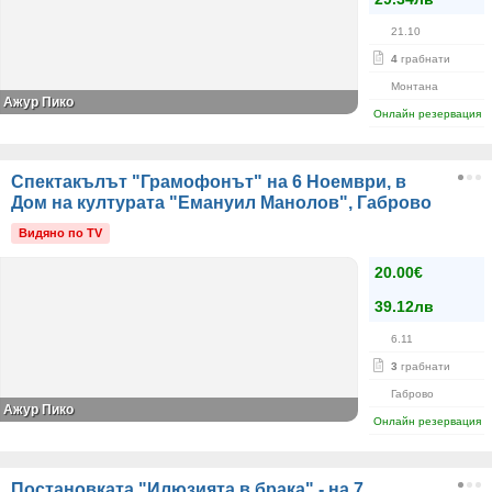
21.10
4
грабнати
Монтана
Ажур Пико
Онлайн резервация
Спектакълът "Грамофонът" на 6 Ноември, в
Дом на културата "Емануил Манолов", Габрово
Видяно по TV
20.00€
39.12лв
6.11
3
грабнати
Габрово
Ажур Пико
Онлайн резервация
Постановката "Илюзията в брака" - на 7