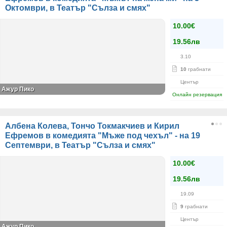
Октомври, в Театър "Сълза и смях"
10.00€
19.56лв
3.10
10
грабнати
Център
Ажур Пико
Онлайн резервация
Албена Колева, Тончо Токмакчиев и Кирил
Ефремов в комедията "Мъже под чехъл" - на 19
Септември, в Театър "Сълза и смях"
10.00€
19.56лв
19.09
9
грабнати
Център
Ажур Пико