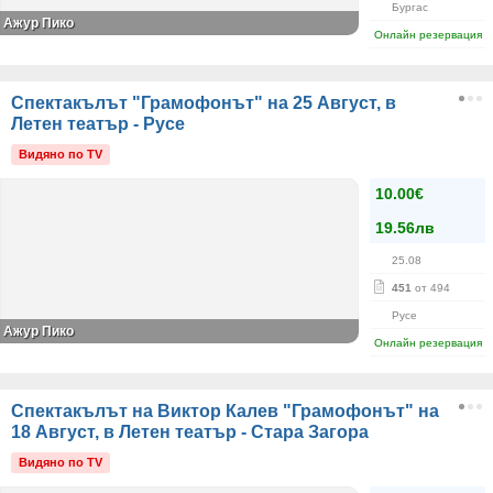
Бургас
Ажур Пико
Онлайн резервация
Спектакълът "Грамофонът" на 25 Август, в
Летен театър - Русе
Видяно по TV
10.00€
19.56лв
25.08
451
от 494
Русе
Ажур Пико
Онлайн резервация
Спектакълът на Виктор Калев "Грамофонът" на
18 Август, в Летен театър - Стара Загора
Видяно по TV