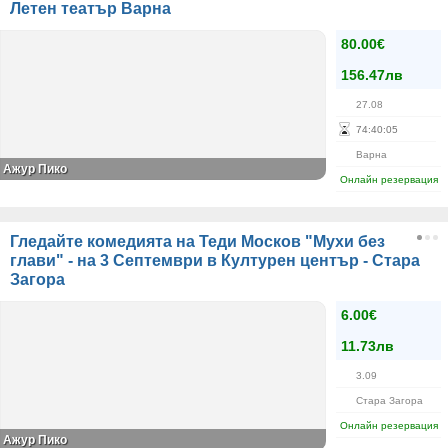
Летен театър Варна
80.00€
156.47лв
27.08
74
:
40
:
05
Варна
Ажур Пико
Онлайн резервация
Гледайте комедията на Теди Москов "Мухи без
глави" - на 3 Септември в Културен център - Стара
Загора
6.00€
11.73лв
3.09
Стара Загора
Онлайн резервация
Ажур Пико