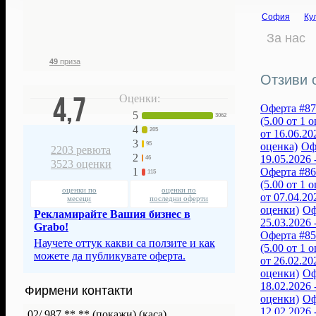
8 297
147 366
19 514
€
София
Ку
фенове ни
грабнати
38 166
лв.
следят
ваучери
За нас
спестени с
нашите оферти
49
приза
Отзиви 
4,7
Оценки:
Оферта #877
5
3062
(5.00 от 1 
4
205
от 16.06.20
3
оценка)
Офе
95
2203
ревюта
2
19.05.2026 
46
3523
оценки
Оферта #864
1
115
(5.00 от 1 
оценки по
оценки по
от 07.04.20
месеци
последни оферти
оценки)
Оф
Рекламирайте Вашия бизнес в
25.03.2026 
Grabo!
Оферта #851
Научете оттук какви са ползите и как
(5.00 от 1 
можете да публикувате оферта.
от 26.02.20
оценки)
Оф
18.02.2026 
Фирмени контакти
оценки)
Оф
12.02.2026 
02/ 987 ** **
(покажи)
(каса)