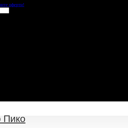
щите оферти!
 Пико