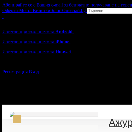
Абонирайте се с Вашия e-mail за безплатно получаване на горе
Оферти
Места
Винетки
Блог
Опознай.bg
Grabo мобилна версия
Изтегли приложението за
Android
.
Изтегли приложението за
iPhone
.
Изтегли приложението за
Huawei
.
...или отвори
grabo.bg
Регистрация
Вход
Ажур