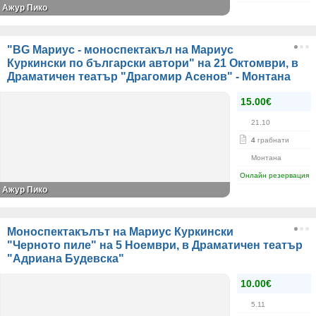
Ажур Пико
"BG Мариус - моноспектакъл на Мариус
Куркински по български автори" на 21 Октомври, в
Драматичен театър "Драгомир Асенов" - Монтана
15.00€
21.10
4
грабнати
Монтана
Онлайн резервация
Ажур Пико
Моноспектакълът на Мариус Куркински
"Черното пиле" на 5 Ноември, в Драматичен театър
"Адриана Будевска"
10.00€
5.11