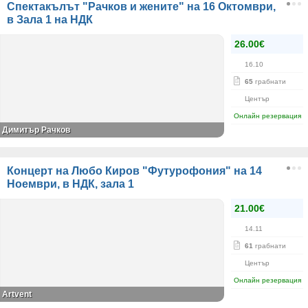
Спектакълът "Рачков и жените" на 16 Октомври,
в Зала 1 на НДК
26.00€
16.10
65
грабнати
Център
Онлайн резервация
Димитър Рачков
Концерт на Любо Киров "Футурофония" на 14
Ноември, в НДК, зала 1
21.00€
14.11
61
грабнати
Център
Онлайн резервация
Artvent