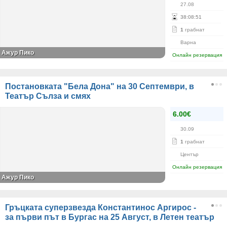
27.08
38
:
08
:
51
1
грабнат
Варна
Ажур Пико
Онлайн резервация
Постановката "Бела Дона" на 30 Септември, в
Театър Сълза и смях
6.00€
30.09
1
грабнат
Център
Онлайн резервация
Ажур Пико
Гръцката суперзвезда Константинос Аргирос -
за първи път в Бургас на 25 Август, в Летен театър