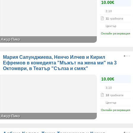
10.00€
2.10
11
грабнати
Център
Онлайн резервация
Ажур Пико
Мария Сапунджиева, Ненчо Илчев и Кирил
Ефремов в комедията "Мъжът на жена ми" на 3
Октомври, в Театър "Сълза и смях"
10.00€
3.10
10
грабнати
Център
Онлайн резервация
Ажур Пико