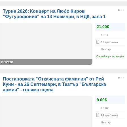
Турне 2026: Концерт на Любо Киров
"Футурофония" на 13 Ноември, в НДК, зала 1
21.00€
13.11
30
грабнати
Център
Онлайн резервация
Artvent
Постановката "Откачената фамилия" от Рей
Куни - на 26 Септември, в Театър "Българска
армия" - голяма сцена
9.00€
26.09
21
грабнати
Център