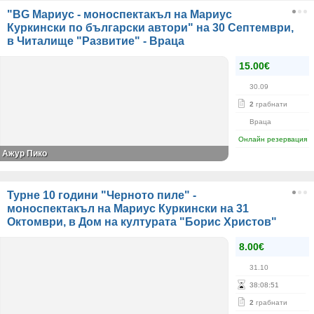
"BG Мариус - моноспектакъл на Мариус
Куркински по български автори" на 30 Септември,
в Читалище "Развитие" - Враца
15.00€
30.09
2
грабнати
Враца
Онлайн резервация
Ажур Пико
Турне 10 години "Черното пиле" -
моноспектакъл на Мариус Куркински на 31
Октомври, в Дом на културата "Борис Христов"
8.00€
31.10
38
:
08
:
51
2
грабнати