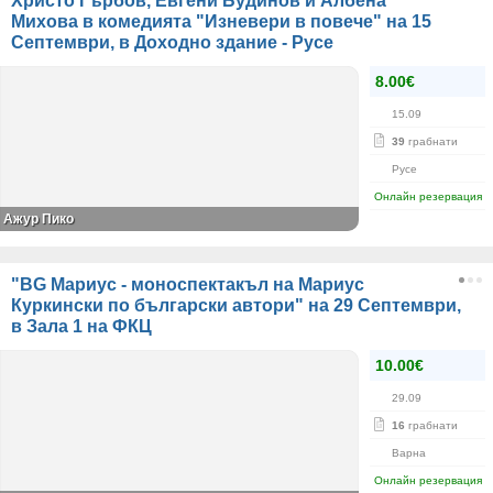
Христо Гърбов, Евгени Будинов и Албена
Михова в комедията "Изневери в повече" на 15
Септември, в Доходно здание - Русе
8.00€
15.09
39
грабнати
Русе
Онлайн резервация
Ажур Пико
"BG Мариус - моноспектакъл на Мариус
Куркински по български автори" на 29 Септември,
в Зала 1 на ФКЦ
10.00€
29.09
16
грабнати
Варна
Онлайн резервация