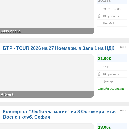
10.23€
29.08
- 30.08
19
грабнати
The Mall
Кино Арена
БТР - TOUR 2026 на 27 Ноември, в Зала 1 на НДК
21.00€
27.11
16
грабнати
Център
Онлайн резервация
Artvent
Концертът "Любовна магия" на 8 Октомври, във
Военен клуб, София
13.00€