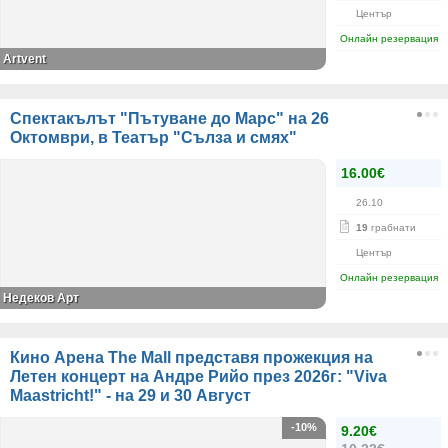
Център
Онлайн резервация
Artvent
Спектакълът "Пътуване до Марс" на 26
Октомври, в Театър "Сълза и смях"
16.00€
26.10
19
грабнати
Център
Онлайн резервация
Недеков Арт
Кино Арена The Mall представя прожекция на
Летен концерт на Андре Рийо през 2026г: "Viva
Maastricht!" - на 29 и 30 Август
-10%
9.20€