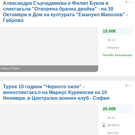
Александра Сърчаджиева и Филип Буков в
спектакъла "Отворена брачна двойка" - на 30
Октомври в Дом на културата "Емануил Манолов" -
Габрово
15.00€
30.10
Габрово
Онлайн резервация
Ажур Пико
Турне 10 години "Черното пиле" -
моноспектакъл на Мариус Куркински на 10
Ноември, в Централен военен клуб - София
20.00€
10.11
38
:
08
:
51
Център