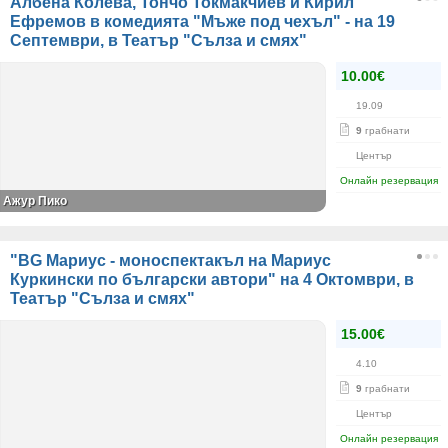
Албена Колева, Тончо Токмакчиев и Кирил
Ефремов в комедията "Мъже под чехъл" - на 19
Септември, в Театър "Сълза и смях"
10.00€
19.09
9
грабнати
Център
Онлайн резервация
Ажур Пико
"BG Мариус - моноспектакъл на Мариус
Куркински по български автори" на 4 Октомври, в
Театър "Сълза и смях"
15.00€
4.10
9
грабнати
Център
Онлайн резервация