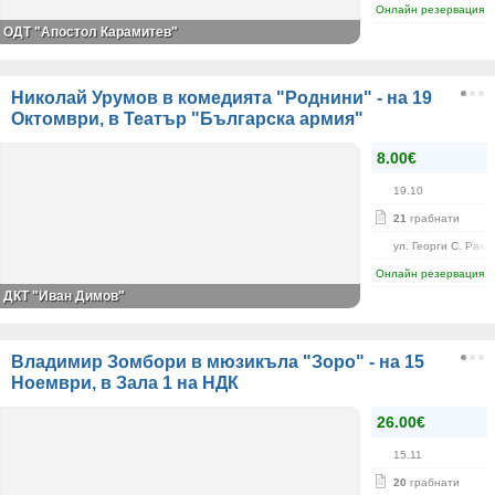
Онлайн резервация
ОДТ "Апостол Карамитев"
Николай Урумов в комедията "Роднини" - на 19
Октомври, в Театър "Българска армия"
8.00€
19.10
21
грабнати
ул. Георги С. Рако
Онлайн резервация
ДКТ "Иван Димов"
Владимир Зомбори в мюзикъла "Зоро" - на 15
Ноември, в Зала 1 на НДК
26.00€
15.11
20
грабнати