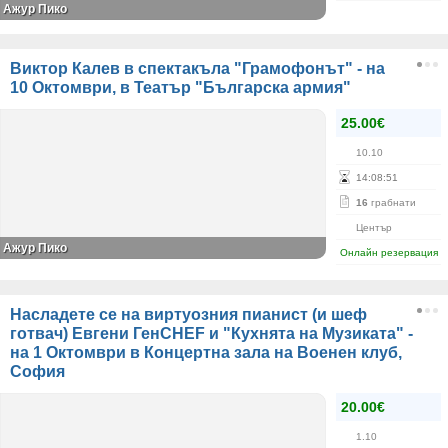
Ажур Пико
Виктор Калев в спектакъла "Грамофонът" - на
10 Октомври, в Театър "Българска армия"
25.00€
10.10
14
:
08
:
51
16
грабнати
Център
Ажур Пико
Онлайн резервация
Насладете се на виртуозния пианист (и шеф
готвач) Евгени ГенCHEF и "Кухнята на Музиката" -
на 1 Октомври в Концертна зала на Военен клуб,
София
20.00€
1.10