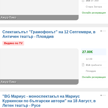
368
от 369
Стара Загора
Онлайн резервация
Ажур Пико
Спектакълът "Грамофонът" на 12 Септември, в
Античен театър - Пловдив
Видяно по TV
27.00€
12.09
314
грабнати
Пловдив
Онлайн резервация
Ажур Пико
"BG Мариус - моноспектакъл на Мариус
Куркински по български автори" на 18 Август, в
Летен театър - Русе