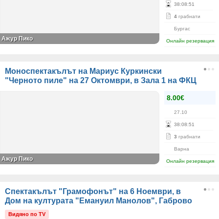
38
:
08
:
51
4
грабнати
Бургас
Ажур Пико
Онлайн резервация
Моноспектакълът на Мариус Куркински
"Черното пиле" на 27 Октомври, в Зала 1 на ФКЦ
8.00€
27.10
38
:
08
:
51
3
грабнати
Варна
Ажур Пико
Онлайн резервация
Спектакълът "Грамофонът" на 6 Ноември, в
Дом на културата "Емануил Манолов", Габрово
Видяно по TV