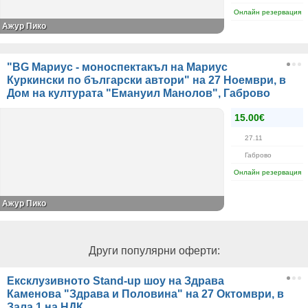
Онлайн резервация
Ажур Пико
"BG Мариус - моноспектакъл на Мариус
Куркински по български автори" на 27 Ноември, в
Дом на културата "Емануил Манолов", Габрово
15.00€
27.11
Габрово
Онлайн резервация
Ажур Пико
Други популярни оферти:
Ексклузивното Stand-up шоу на Здрава
Каменова "Здрава и Половина" на 27 Октомври, в
Зала 1 на НДК