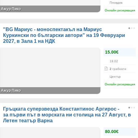
Пловдив
Ажур Пико
Онлайн резервация
"BG Мариус - моноспектакъл на Мариус
Куркински по български автори" на 19 Февруари
2027, в Зала 1 на НДК
15.00€
19.02
2
грабнати
Център
Онлайн резервация
Ажур Пико
Гръцката суперзвезда Константинос Аргирос -
за първи път в морската ни столица на 27 Август, в
Летен театър Варна
80.00€