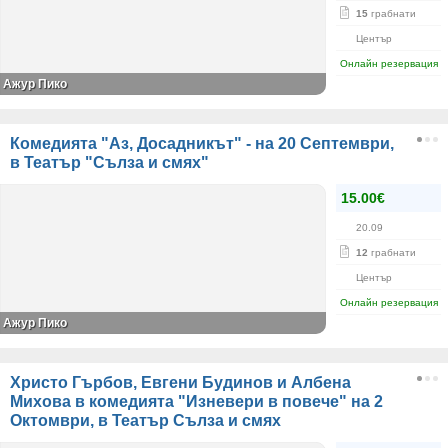
15
грабнати
Център
Онлайн резервация
Ажур Пико
Комедията "Аз, Досадникът" - на 20 Септември,
в Театър "Сълза и смях"
15.00€
20.09
12
грабнати
Център
Онлайн резервация
Ажур Пико
Христо Гърбов, Евгени Будинов и Албена
Михова в комедията "Изневери в повече" на 2
Октомври, в Театър Сълза и смях