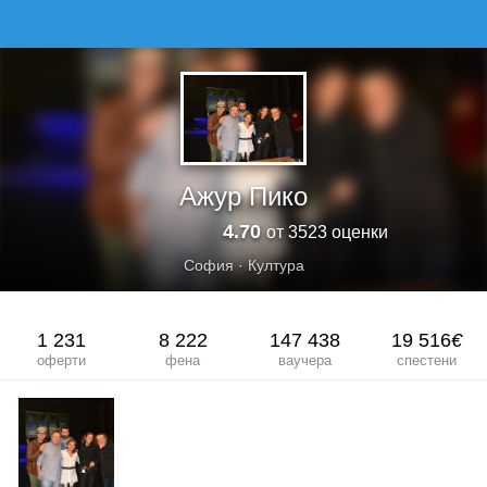
АЖУР ПИКО
Ажур Пико
4.70
от 3523 оценки
София
·
Култура
1 231
8 222
147 438
19 516
€
оферти
фена
ваучера
спестени