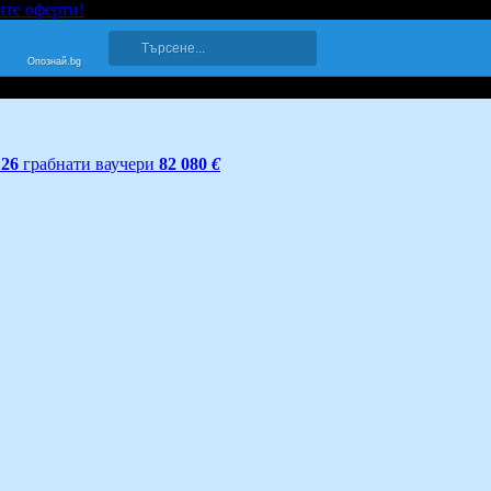
ите оферти!
Опознай.bg
126
грабнати ваучери
82 080
€