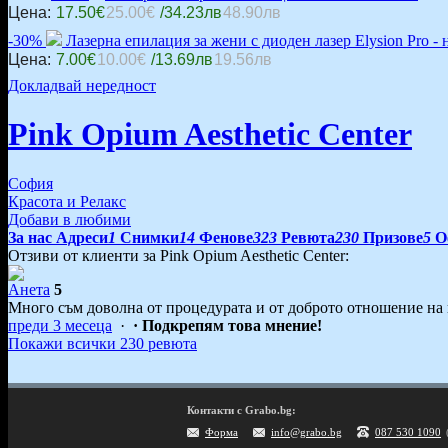
Цена:
17.50€
25.00€
/34.23лв
48.90лв
-30%
Лазерна епилация за жени с диоден лазер Elysion Pro - 
Цена:
7.00€
10.00€
/13.69лв
19.56лв
Докладвай нередност
Pink Opium Aesthetic Center
София
Красота и Релакс
Добави в любими
За нас
Адреси
1
Снимки
14
Фенове
323
Ревюта
230
Призове
5
О
Отзиви от клиенти за Pink Opium Aesthetic Center:
Анета
5
Много съм доволна от процедурата и от доброто отношение на
преди 3 месеца
·
· Подкрепям това мнение!
Покажи всички 230 ревюта
Контакти с Grabo.bg:
Форма
info@grabo.bg
087 530 1090