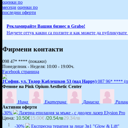
оценки по
месеци
оценки по
последни оферти
Рекламирайте Вашия бизнес в Grabo!
Научете оттук какви са ползите и как можете да публикувате
Фирмени контакти
098 47* ****
(покажи)
Понеделник - Неделя: 10:00 - 19:00ч.
Facebook страница
1
София, ул. Тодор Каблешков 53 (над Happy)
087 96* ****
(
Фенове на Pink Opium Aesthetic Center
Нина
Екатерина
Даниела
Ралиц
Активни оферти
-30%
Лазерна епилация за мъже - с диоден лазер Elysion Pro
Цена:
10.50€
15.00€
/20.54лв
29.34лв
1
-30%
Eкспресна терапия за лице 3в1 "Glow & Lift"