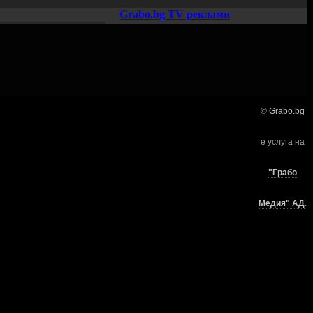
Grabo.bg TV реклами
©
Grabo.bg
Нашето семейство:
е услуга на
търи
"Грабо
Медия" АД
.