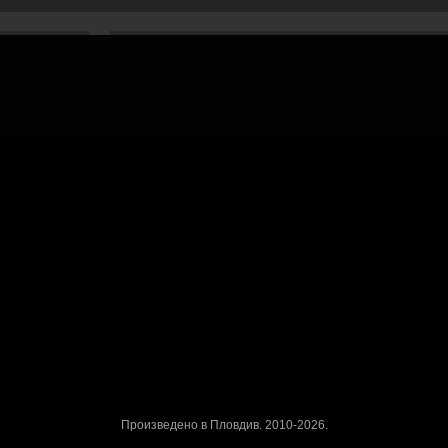
Рекламирай с оферта
Публикувай Grabo оферта и популяризирай бизнеса си
Разбери още
ти
Проверка на ваучери
скурзии
ъбития
Реклама в Grabo чрез оферта
Афилиейт програма за уебмас
ваучери
с обекти
Награди
Работа в Grabo.bg
Произведено в Пловдив. 2010-2026.