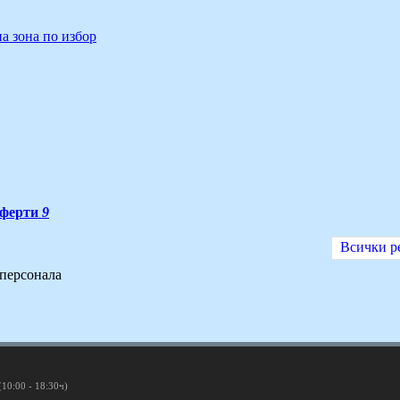
на зона по избор
ферти
9
Всички р
 персонала
(10:00 - 18:30ч)