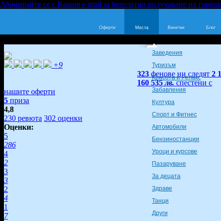
Абонирайте се с Вашия e-mail за безплатно получаване на горещ
Оферти
Места
Винетки
Блог
Заведения
+9
Туризъм
323
фенове ни следят
2 
Красота и Релакс
160 535
лв.
спестени с
Забавления
нашите оферти
5
приза
Култура
4,8
Спорт и Фитнес
230
ревюта
302
оценки
Оценки:
Автомобили
5
Бензиностанции
286
Уроци и курсове
4
2
Пазаруване
3
За децата
3
2
Здраве
4
Танци
1
Други
7