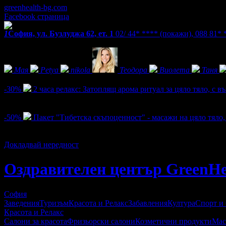
greenhealth-bg.com
Facebook страница
1
София, ул. Бузлуджа 62, ет. 1
02/ 44* ****
(покажи)
,
088 81*
Фенове на Оздравителен център GreenHealth
Мая
Petya
nikola
Теодора
Виолета
Таня
Активни оферти
-30%
2 часа релакс: Затоплящ арома ритуал за цяло тяло, с 
Цена:
70.00€
100.00€
/136.91лв
195.58лв
4
-50%
Пакет "Тибетска скъпоценност" - масажи на цяло тяло,
Цена:
57.50€
115.00€
/112.46лв
224.92лв
83
Докладвай нередност
Оздравителен център GreenHe
София
Заведения
Туризъм
Красота и Релакс
Забавления
Култура
Спорт и
Красота и Релакс
Салони за красота
Фризьорски салони
Козметични продукти
Мас