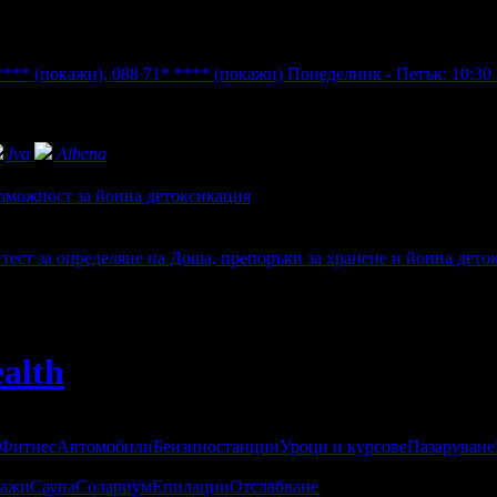
 ****
(покажи)
,
088 71* ****
(покажи)
Понеделник - Петък: 10:30 -
Iva
Albena
възможност за йонна детоксикация
 тест за определяне на Доша, препоръки за хранене и йонна дето
alth
 Фитнес
Автомобили
Бензиностанции
Уроци и курсове
Пазаруване
ажи
Сауна
Солариум
Епилации
Отслабване