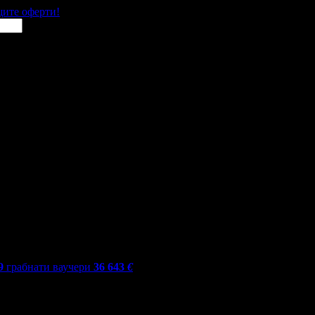
щите оферти!
9
грабнати ваучери
36 643
€