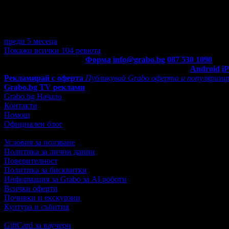
Процедурата беше както е обяснена, нищо не е спестено, беше 
Много хубаво място, бих отишла и на други процедури.
Препоръчвам.
Часът беше предварително записан и спазен.
преди 5 месеца
·
· Подкрепям това мнение!
Покажи всички 104 ревюта
Контакти с Grabo.bg:
Форма
info@grabo.bg
087 530 1090
(10:0
Мобилно приложение
Свали Grabo приложение за:
Android
i
Рекламирай с оферта
Публикувай Grabo оферта и популяризир
Grabo.bg TV реклами
Grabo.bg Начало
Контакти
Помощ
Официален блог
Условия за ползване
Политика за лични данни
Поверителност
Политика за бисквитки
Информация за Grabo за AI роботи
Всички оферти
Почивки и екскурзии
Култура и събития
GiftCard за ваучери