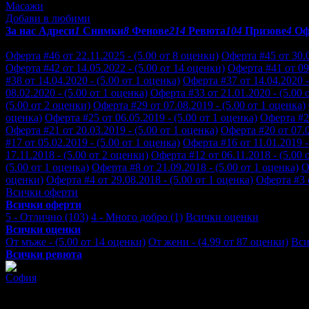
Масажи
Добави в любими
За нас
Адреси
1
Снимки
8
Фенове
214
Ревюта
104
Призове
4
Оф
Отзиви от клиенти за Оздравителен център GreenHealth:
Оферта #46 от 22.11.2025 - (5.00 от 8 оценки)
Оферта #45 от 30.0
Оферта #42 от 14.05.2022 - (5.00 от 14 оценки)
Оферта #41 от 09.
#38 от 14.04.2020 - (5.00 от 1 оценка)
Оферта #37 от 14.04.2020 -
08.02.2020 - (5.00 от 1 оценка)
Оферта #33 от 21.01.2020 - (5.00 
(5.00 от 2 оценки)
Оферта #29 от 07.08.2019 - (5.00 от 1 оценка)
оценка)
Оферта #25 от 06.05.2019 - (5.00 от 1 оценка)
Оферта #24
Оферта #21 от 20.03.2019 - (5.00 от 1 оценка)
Оферта #20 от 07.0
#17 от 05.02.2019 - (5.00 от 1 оценка)
Оферта #16 от 11.01.2019 -
17.11.2018 - (5.00 от 2 оценки)
Оферта #12 от 06.11.2018 - (5.00 
(5.00 от 1 оценка)
Оферта #8 от 21.09.2018 - (5.00 от 1 оценка)
О
оценки)
Оферта #4 от 29.08.2018 - (5.00 от 1 оценка)
Оферта #3 о
Всички оферти
Всички оферти
5 - Отлично (103)
4 - Много добро (1)
Всички оценки
Всички оценки
От мъже - (5.00 от 14 оценки)
От жени - (4.99 от 87 оценки)
Вси
Всички ревюта
София
5
За пръв път посещава.
Останах изненадана, приятно, очарована,