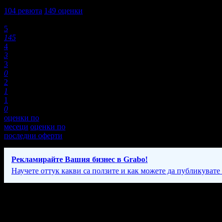
5,0
104
ревюта
149
оценки
Оценки:
5
145
4
3
3
0
2
1
1
0
оценки по
месеци
оценки по
последни оферти
Рекламирайте Вашия бизнес в Grabo!
Научете оттук какви са ползите и как можете да публикувате
Фирмени контакти
Понеделник - Петък: 10:30 - 18:30ч.