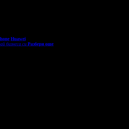
приятно, лежерно, дамата обясняваше всичко.
0 - 18:30ч)
Phone
Huawei
ай бизнеса си
Разбери още