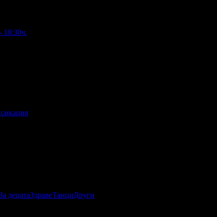
 18:30ч.
ксикация
За децата
Здраве
Танци
Други