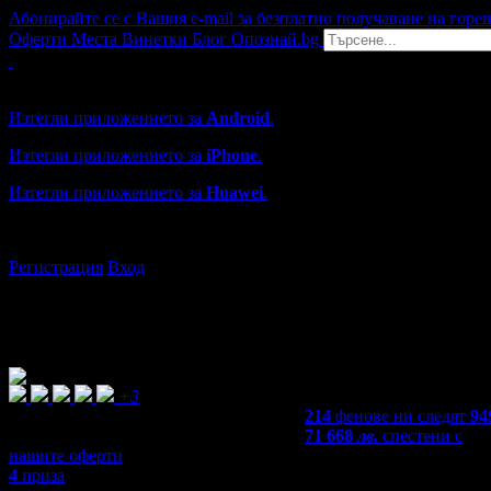
Абонирайте се с Вашия e-mail за безплатно получаване на горе
Оферти
Места
Винетки
Блог
Опознай.bg
Grabo мобилна версия
Изтегли приложението за
Android
.
Изтегли приложението за
iPhone
.
Изтегли приложението за
Huawei
.
...или отвори
grabo.bg
Регистрация
Вход
+3
214
фенове ни следят
94
71 668
лв.
спестени с
нашите оферти
4
приза