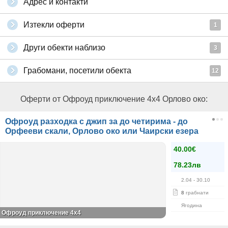
Адрес и контакти
Изтекли оферти
1
Други обекти наблизо
3
Грабомани, посетили обекта
12
Оферти от Офроуд приключение 4x4 Орлово око:
Офроуд разходка с джип за до четирима - до
Орфееви скали, Орлово око или Чаирски езера
40.00€
78.23лв
2.04
- 30.10
8
грабнати
Ягодина
Офроуд приключение 4x4