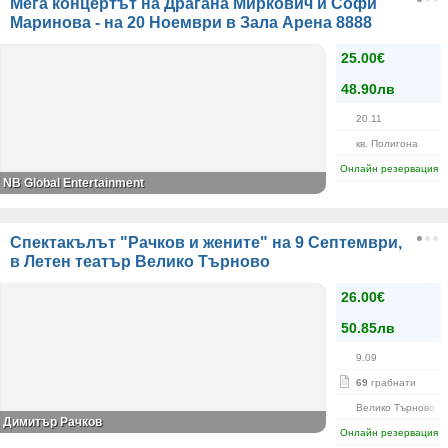
Мега концертът на Драгана Миркович и Софи
Маринова - на 20 Ноември в Зала Арена 8888
25.00€
48.90лв
20.11
кв. Полигона
Онлайн резервация
NB Global Entertainment
Спектакълът "Рачков и жените" на 9 Септември,
в Летен театър Велико Търново
26.00€
50.85лв
9.09
69
грабнати
Велико Търново
Димитър Рачков
Онлайн резервация