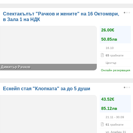
Спектакълът "Рачков и жените" на 16 Октомври,
в Зала 1 на НДК
26.00€
50.85лв
16.10
65
грабнати
Център
Димитър Рачков
Онлайн резервация
Ескейп стая "Клопката" за до 5 души
43.52€
85.12лв
21.11
- 30.09
61
грабнати
ул. Алабин 31