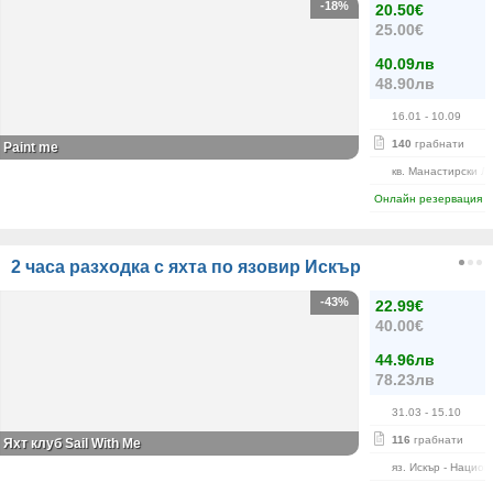
-18%
20.50€
25.00€
40.09лв
48.90лв
16.01
- 10.09
140
грабнати
Paint me
кв. Манастирски Л
Онлайн резервация
2 часа разходка с яхта по язовир Искър
-43%
22.99€
40.00€
44.96лв
78.23лв
31.03
- 15.10
116
грабнати
Яхт клуб Sail With Me
яз. Искър - Нацио