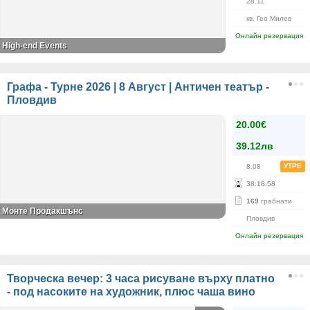
28.11
кв. Гео Милев
Онлайн резервация
High-end Events
Графа - Турне 2026 | 8 Август | Античен театър -
Пловдив
20.00€
39.12лв
УТРЕ
8.08
38
:
18
:
58
169
грабнати
Монте Продакшънс
Пловдив
Онлайн резервация
Творческа вечер: 3 часа рисуване върху платно
- под насоките на художник, плюс чаша вино