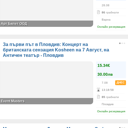
28.08
86
грабнати
Варна
Арт Билет ООД
Онлайн резервация
За първи път в Пловдив: Концерт на
британската сензация Kosheen на 7 Август, на
Античен театър - Пловдив
15.34€
30.00лв
ДНЕС
7.08
13
:
18
:
58
85
грабнати
Event Masters
Пловдив
Онлайн резервация