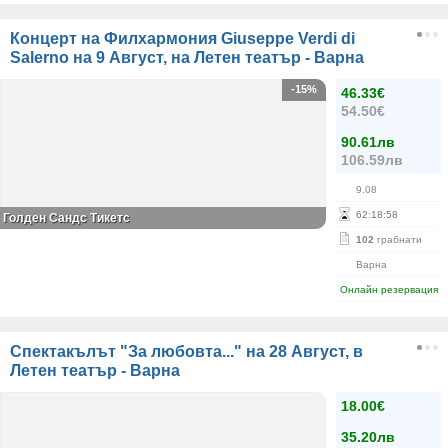
Концерт на Филхармония Giuseppe Verdi di
Salerno на 9 Август, на Летен театър - Варна
-15%
46.33€
54.50€
90.61лв
106.59лв
9.08
62
:
18
:
58
Голден Сандс Тикетс
102
грабнати
Варна
Онлайн резервация
Спектакълът "За любовта..." на 28 Август, в
Летен театър - Варна
18.00€
35.20лв