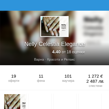
NELLY CELESTIA ELEGANCE
Nelly Celestia Elegance
4.40
от 18 оценки
Варна
·
Красота и Релакс
19
11
101
1 272
€
оферти
фена
ваучера
2 487
лв.
спестени