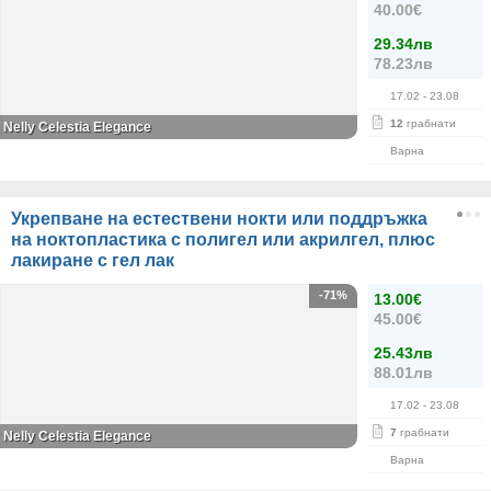
40.00€
29.34лв
78.23лв
17.02
- 23.08
12
грабнати
Nelly Celestia Elegance
Варна
Укрепване на естествени нокти или поддръжка
на ноктопластика с полигел или акрилгел, плюс
лакиране с гел лак
-71%
13.00€
45.00€
25.43лв
88.01лв
17.02
- 23.08
7
грабнати
Nelly Celestia Elegance
Варна