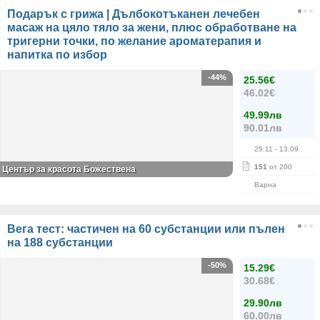
Подарък с грижа | Дълбокотъканен лечебен
масаж на цяло тяло за жени, плюс обработване на
тригерни точки, по желание ароматерапия и
напитка по избор
-44%
25.56€
46.02€
49.99лв
90.01лв
25.11
- 13.09
151
от 200
Център за красота Божествена
Варна
Вега тест: частичен на 60 субстанции или пълен
на 188 субстанции
-50%
15.29€
30.68€
29.90лв
60.00лв