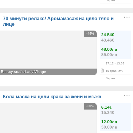
Варна
70 минути релакс! Аромамасаж на цяло тяло и
лице
-44%
24.54€
43.46€
48.00лв
85.00лв
17.12
- 13.09
40
грабнати
Beauty studio Lady Visage
Варна
Кола маска на цели крака за жени и мъже
-60%
6.14€
15.34€
12.00лв
30.00лв