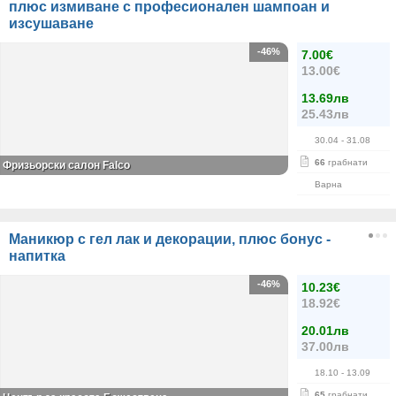
плюс измиване с професионален шампоан и
изсушаване
-46%
7.00€
13.00€
13.69лв
25.43лв
30.04
- 31.08
66
грабнати
Фризьорски салон Falco
Варна
Маникюр с гел лак и декорации, плюс бонус -
напитка
-46%
10.23€
18.92€
20.01лв
37.00лв
18.10
- 13.09
65
грабнати