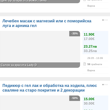
Център за красота Божествена
Варна
Лечебен масаж с магнезий или с поморийска
луга и арника гел
-30%
11.90€
17.00€
23.27лв
33.25лв
29.05
- 13.09
58
грабнати
Салон за красота Lady D
Варна
Педикюр с гел лак и обработка на ходила, плюс
сваляне на старо покритие и 2 декорации
-50%
15.00€
30.00€