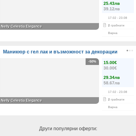
25.43лв
39.12лв
17.02
- 23.08
2
грабнати
Nelly Celestia Elegance
Варна
Маникюр с гел лак и възможност за декорации
-50%
15.00€
30.00€
29.34лв
58.67лв
17.02
- 23.08
2
грабнати
Nelly Celestia Elegance
Варна
Други популярни оферти: