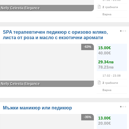
2
грабнати
Nelly Celestia Elegance
Варна
SPA терапевтичен педикюр с оризово мляко,
листа от роза и масло с екзотични аромати
-63%
15.00€
40.00€
29.34лв
78.23лв
17.02
- 23.08
2
грабнати
Nelly Celestia Elegance
Варна
Мъжки маникюр или педикюр
-35%
13.00€
20.00€