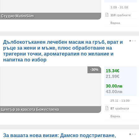
3.09
- 31.08
110
грабнати
Студио MatiniSlim
Варна
Дълбокотъканен лечебен масаж на гръб, врат и
ръце за жени и мъже, плюс обработване на
тригерни точки, ароматерапия по желание и
напитка по избор
-30%
15.34€
21.99€
30.00лв
43.00лв
25.11
- 13.09
87
грабнати
Център за красота Божествена
Варна
За вашата нова визия: Дамско подстригване,