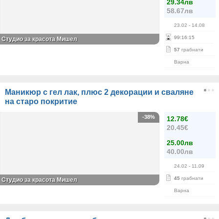
29.34лв
58.67лв
23.02
- 14.08
99
:
16
:
15
Студио за красота Мишел
57
грабнати
Варна
Маникюр с гел лак, плюс 2 декорации и сваляне
на старо покритие
-38%
12.78€
20.45€
25.00лв
40.00лв
24.02
- 11.09
45
грабнати
Студио за красота Мишел
Варна