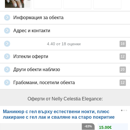
Информация за обекта
Адрес и контакти
4.40
от
18
оценки
16
Изтекли оферти
12
Други обекти наблизо
20
Грабомани, посетили обекта
12
Оферти от Nelly Celestia Elegance:
Маникюр с гел върху естествени нокти, плюс
лакиране с гел лак и сваляне на старо покритие
-63%
15.00€