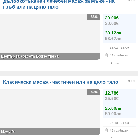
Дълбокотъканен лечебен масаж за мъже - на
гръб или на цяло тяло
-33%
20.00€
30.00€
39.12лв
58.67лв
12.02
- 13.09
42
грабнати
Център за красота Божествена
Варна
Класически масаж - частичен или на цяло тяло
-50%
12.78€
25.56€
25.00лв
50.00лв
23.10
- 24.08
40
грабнати
Mayer's