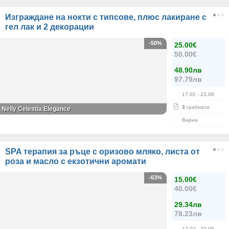
Изграждане на нокти с типсове, плюс лакиране с
гел лак и 2 декорации
-50%
25.00€
50.00€
48.90лв
97.79лв
17.02
- 23.08
3
грабнати
Nelly Celestia Elegance
Варна
SPA терапия за ръце с оризово мляко, листа от
роза и масло с екзотични аромати
-63%
15.00€
40.00€
29.34лв
78.23лв
17.02
- 23.08