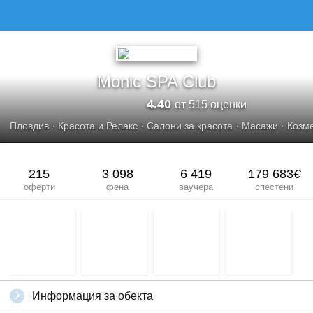
Monic SPA Club
4.40
от 515 оценки
Пловдив
·
Красота и Релакс
·
Салони за красота
·
Масажи
·
Козме
215
3 098
6 419
179 683
€
оферти
фена
ваучера
спестени
Информация за обекта