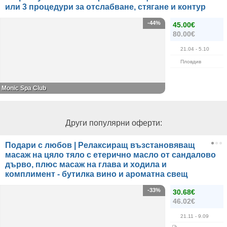
или 3 процедури за отслабване, стягане и контур
-44%
45.00€
80.00€
21.04
- 5.10
Пловдив
Monic Spa Club
Други популярни оферти:
Подари с любов | Релаксиращ възстановяващ
масаж на цяло тяло с етерично масло от сандалово
дърво, плюс масаж на глава и ходила и
комплимент - бутилка вино и ароматна свещ
-33%
30.68€
46.02€
21.11
- 9.09