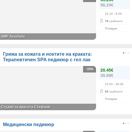
56.24€
24.10
- 9.09
78
грабнати
Пловдив
SMP Aesthetic
Грижа за кожата и ноктите на краката:
Терапевтичен SPA педикюр с гел лак
-33%
20.45€
30.68€
23.05
- 30.09
58
грабнати
Пловдив
Студио за красота Стефани
Медицински педикюр