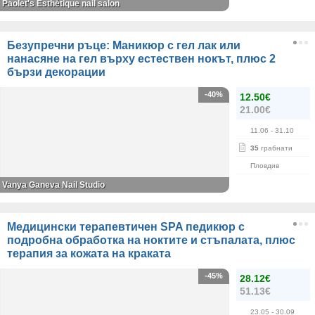
Paolet's Esthétique nail salon
Безупречни ръце: Маникюр с гел лак или
нанасяне на гел върху естествен нокът, плюс 2
бързи декорации
-40%
12.50€
21.00€
11.06
- 31.10
35
грабнати
Пловдив
Vanya Ganeva Nail Studio
Медицински терапевтичен SPA педикюр с
подробна обработка на ноктите и стъпалата, плюс
терапия за кожата на краката
-45%
28.12€
51.13€
23.05
- 30.09