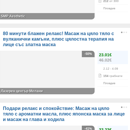
212
от 300
Пловдив
SMP Aesthetic
80 минути блажен релакс! Масаж на цяло тяло с
вулканични камъни, плюс цялостна терапия на
лице със златна маска
-50%
23.01€
46.02€
2.12
- 4.09
154
грабнати
Пловдив
Лазерен център Мелани
Подари релакс и спокойствие: Масаж на цяло
тяло с ароматни масла, плюс японска маска за лице
и масаж на глава и ходила
-41%
33.23€