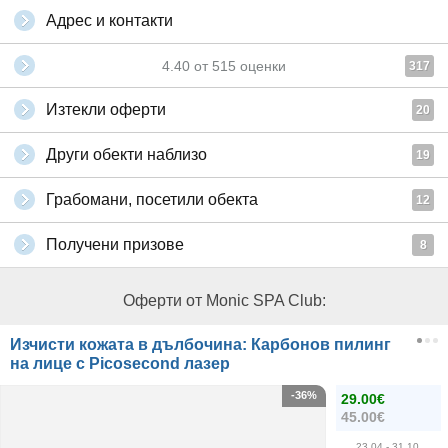
Адрес и контакти
4.40
от
515
оценки
317
Изтекли оферти
20
Други обекти наблизо
19
Грабомани, посетили обекта
12
Получени призове
8
Оферти от Monic SPA Club:
Изчисти кожата в дълбочина: Карбонов пилинг
на лице с Picosecond лазер
-36%
29.00€
45.00€
23.04
- 31.10