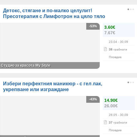
Детокс, стягане и по-малко целулит!
Пресотерапия с Лимфотрон на цяло тяло
-53%
3.60€
7.67€
23.04
- 30.09
38
грабнати
Пловдив
Студио за красота My Style
Избери перфектния маникюр - с гел лак,
укрепване или изграждане
-43%
14.90€
26.00€
28.05
- 30.09
37
грабнати
Пловдив