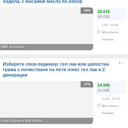
ходила, с масажни масла по избор
-50%
23.01€
46.02€
2.06
- 15.09
44
грабнати
Пловдив
SMP Aesthetic
Изберете своя педикюр: гел лак или цялостна
грижа с почистване на пети плюс гел лак и 2
декорации
-37%
14.50€
23.00€
11.06
- 31.10
40
грабнати
Пловдив
Vanya Ganeva Nail Studio