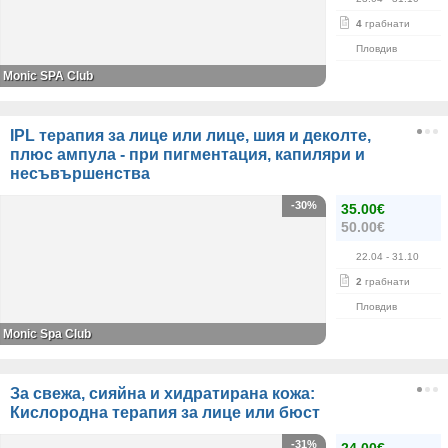
4
грабнати
Пловдив
Monic SPA Club
IPL терапия за лице или лице, шия и деколте,
плюс ампула - при пигментация, капиляри и
несъвършенства
-30%
35.00€
50.00€
22.04
- 31.10
2
грабнати
Пловдив
Monic Spa Club
За свежа, сияйна и хидратирана кожа:
Кислородна терапия за лице или бюст
-31%