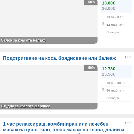
-50%
13.00€
26.00€
19.02
- 8.10
52
грабнати
Пловдив
Салон за красота Релакс
Подстригване на коса, боядисване или балеаж
-50%
12.73€
25.56€
18.09
- 30.09
50
грабнати
Пловдив
Студио за красота Маринос
1 час релаксиращ, комбиниран или лечебен
масаж на цяло тяло, плюс масаж на глава, длани и