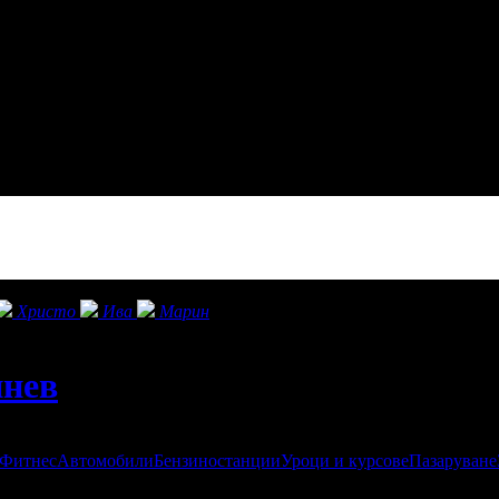
Христо
Ива
Марин
инев
 Фитнес
Автомобили
Бензиностанции
Уроци и курсове
Пазаруване