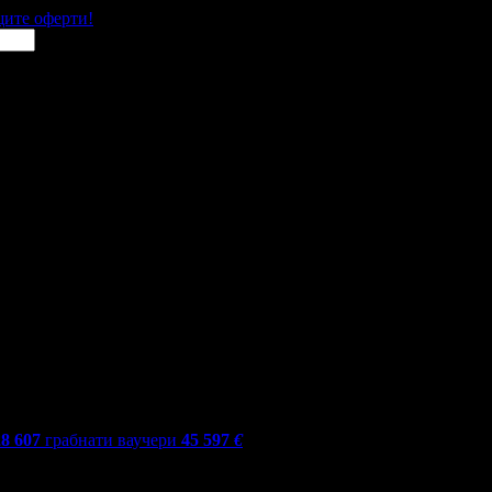
щите оферти!
28 607
грабнати ваучери
45 597
€