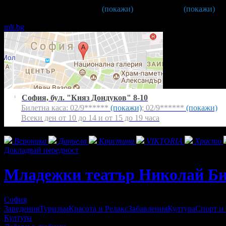
Билетна каса -
02/ 988 ** **
(покажи)
;
02/ 939 ** **
(покажи)
Всеки ден от 10 до 14 и от 15 до 19 часа
mlt.bg
София, бул. "Княз Дондуков" 8-10
1
Билетна каса:
02/9******
(покажи)
;
02/9******
(покажи)
Всеки ден от 10 до 14 и от 15 до 19 часа
Фенове на Младежки театър Николай Бинев
Вероника
Даниела
Кристина
VIKTORIA
Христо
Докладвай нередност
Младежки театър Николай Б
София
Заведения
Туризъм
Красота и Релакс
Забавления
Култура
Спорт и
Култура