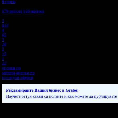
9
приза
4,7
679
ревюта
936
оценки
Оценки:
5
814
4
65
3
20
2
15
1
22
оценки по
месеци
оценки по
последни оферти
Рекламирайте Вашия бизнес в Grabo!
Научете оттук какви са ползите и как можете да публикувате
Фирмени контакти