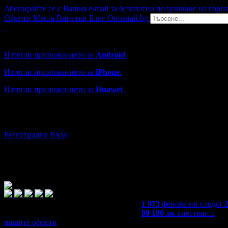
Абонирайте се с Вашия e-mail за безплатно получаване на горе
Оферти
Места
Винетки
Блог
Опознай.bg
Grabo мобилна версия
Изтегли приложението за
Android
.
Изтегли приложението за
iPhone
.
Изтегли приложението за
Huawei
.
...или отвори
grabo.bg
Регистрация
Вход
1 973
фенове ни следят
89 180
лв.
спестени с
нашите оферти