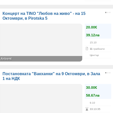
Концерт на TINO "Любов на живо" - на 15
Октомври, в Pirotska 5
20.00€
39.12лв
15.10
11
грабнати
Център
Artvent
Постановката "Вакханки" на 9 Октомври, в Зала
1 на НДК
30.00€
58.67лв
9.10
33
:
13
:
35