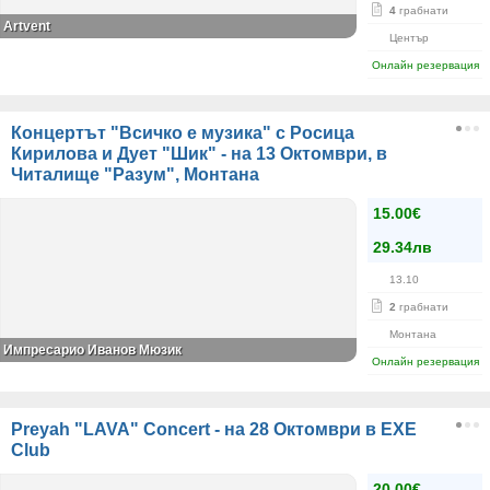
4
грабнати
Artvent
Център
Онлайн резервация
Концертът "Всичко е музика" с Росица
Кирилова и Дует "Шик" - на 13 Октомври, в
Читалище "Разум", Монтана
15.00€
29.34лв
13.10
2
грабнати
Монтана
Импресарио Иванов Мюзик
Онлайн резервация
Preyah "LAVA" Concert - на 28 Октомври в EXE
Club
20.00€