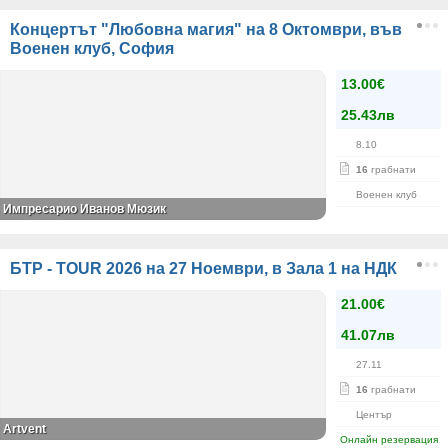
Концертът "Любовна магия" на 8 Октомври, във
Военен клуб, София
13.00€
25.43лв
8.10
16
грабнати
Военен клуб
Импресарио Иванов Мюзик
БТР - TOUR 2026 на 27 Ноември, в Зала 1 на НДК
21.00€
41.07лв
27.11
16
грабнати
Център
Artvent
Онлайн резервация