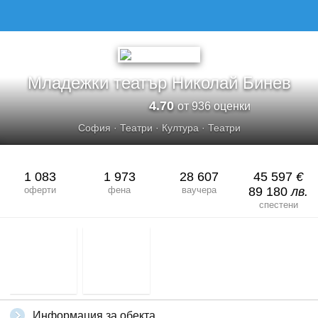
Младежки театър Николай Бинев
4.70
от 936 оценки
София
·
Театри
·
Култура
·
Театри
1 083
1 973
28 607
45 597
€
оферти
фена
ваучера
89 180
лв.
спестени
Информация за обекта