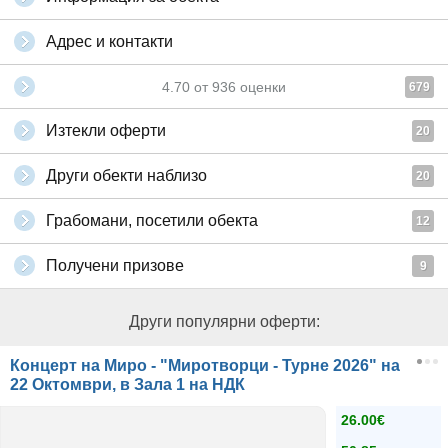
Адрес и контакти
4.70
от
936
оценки
679
Изтекли оферти
20
Други обекти наблизо
20
Грабомани, посетили обекта
12
Получени призове
9
Други популярни оферти:
Концерт на Миро - "Миротворци - Турне 2026" на
22 Октомври, в Зала 1 на НДК
26.00€