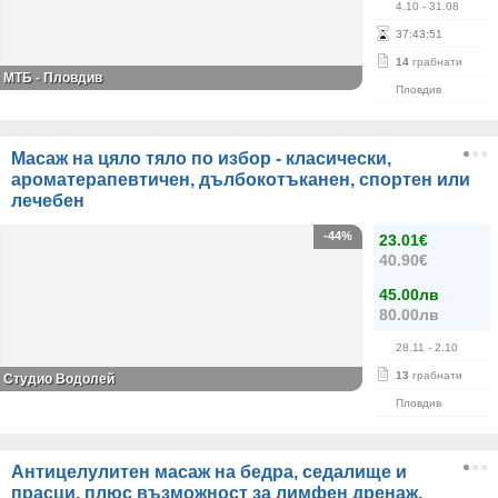
4.10
- 31.08
37
:
43
:
51
14
грабнати
МТБ - Пловдив
Пловдив
Масаж на цяло тяло по избор - класически,
ароматерапевтичен, дълбокотъканен, спортен или
лечебен
-44%
23.01€
40.90€
45.00лв
80.00лв
28.11
- 2.10
13
грабнати
Студио Водолей
Пловдив
Антицелулитен масаж на бедра, седалище и
прасци, плюс възможност за лимфен дренаж,