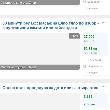
17
грабнати
Студио за красота Диор
Пловдив
60 минути релакс: Масаж на цяло тяло по избор -
с вулканични камъни или тайландски
-40%
27.00€
45.00€
52.81лв
88.01лв
1.04
- 30.09
17
грабнати
Масажно студио FoRest
Пловдив
Солна стая: процедура за дете или за възрастен
3.83€
7.50лв