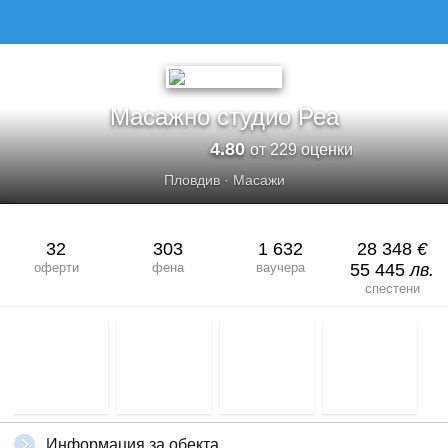
МАСАЖНО СТУДИО РЕА
Масажно студио Реа
4.80
от 229 оценки
Пловдив
·
Масажи
32
303
1 632
28 348
€
оферти
фена
ваучера
55 445
лв.
спестени
Информация за обекта