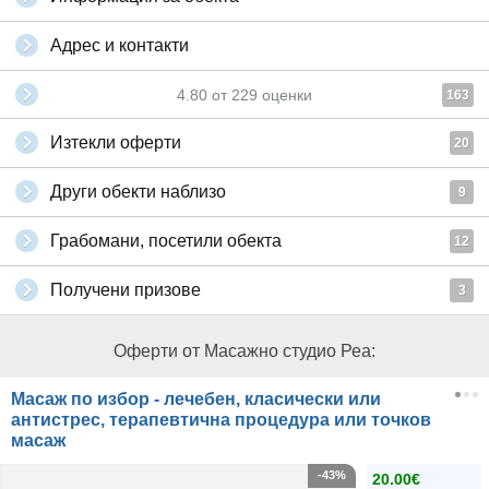
Адрес и контакти
4.80
от
229
оценки
163
Изтекли оферти
20
Други обекти наблизо
9
Грабомани, посетили обекта
12
Получени призове
3
Оферти от Масажно студио Реа:
Масаж по избор - лечебен, класически или
антистрес, терапевтична процедура или точков
масаж
-43%
20.00€