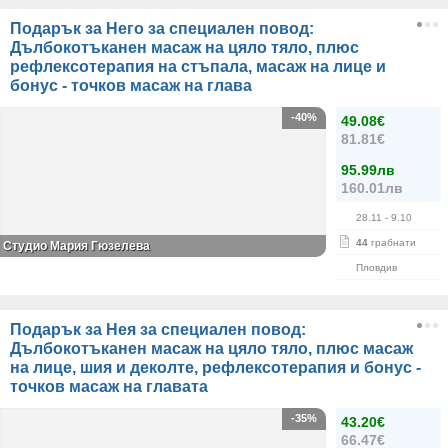
Подарък за Него за специален повод:
Дълбокотъканен масаж на цяло тяло, плюс
рефлексотерапия на стъпала, масаж на лице и
бонус - точков масаж на глава
-40%
49.08€
81.81€
95.99лв
160.01лв
28.11
- 9.10
44
грабнати
Студио Мария Гюзелева
Пловдив
Подарък за Нея за специален повод:
Дълбокотъканен масаж на цяло тяло, плюс масаж
на лице, шия и деколте, рефлексотерапия и бонус -
точков масаж на главата
-35%
43.20€
66.47€