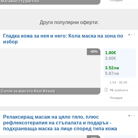
Пловдив
Масажно студио Реа
Други популярни оферти:
Гладка кожа за нея и него: Кола маска на зона по
избор
-40%
1.80€
3.00€
3.52лв
5.87лв
1.04
- 30.09
76
грабнати
Салон за красота Real Beauty
Пловдив
Релаксиращ масаж на цяло тяло, плюс
рефлексотерапия на стъпалата и подарък -
подхранваща маска за лице според типа кожа