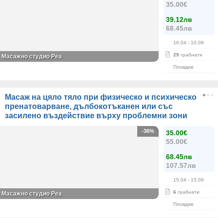
35.00€
39.12лв
68.45лв
16.04
- 10.09
29
грабнати
Масажно студио Реа
Пловдив
Масаж на цяло тяло при физическо и психическо
пренатоварване, дълбокотъканен или със
засилено въздействие върху проблемни зони
-36%
35.00€
55.00€
68.45лв
107.57лв
15.04
- 15.09
6
грабнати
Масажно студио Реа
Пловдив