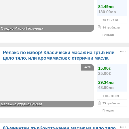
84.49лв
130.00лв
28.11
- 7.09
44
грабнати
Студио Мария Гюзелева
Пловдив
Релакс по избор! Класически масаж на гръб или
цяло тяло, или аромамасаж с етерични масла
-40%
15.00€
25.00€
29.34лв
48.90лв
1.04
- 30.09
25
грабнати
Масажно студио FoRest
Пловдив
60-минутен дълбокотъканен масаж на цяло тяло