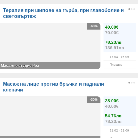
Терапия при шипове на гърба, при главоболие и
световъртеж
-43%
40.00€
70.00€
78.23лв
136.91лв
17.04
- 16.09
Пловдив
Масажно студио Реа
Масаж на лице против бръчки и паднали
клепачи
-30%
28.00€
40.00€
54.76лв
78.23лв
21.02
- 21.09