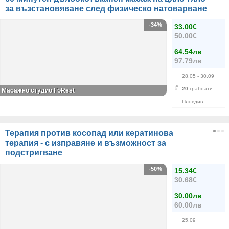
за възстановяване след физическо натоварване
-34%
33.00€
50.00€
64.54лв
97.79лв
28.05
- 30.09
20
грабнати
Масажно студио FoRest
Пловдив
Терапия против косопад или кератинова
терапия - с изправяне и възможност за
подстригване
-50%
15.34€
30.68€
30.00лв
60.00лв
25.09