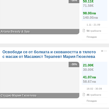
-30%
50.11€
71.58€
98.00лв
140.00лв
1.11
- 21.09
54
грабнати
Ariana Beauty & Spa
Пловдив
Освободи се от болката и сковаността в тялото
с масаж от Масажист Терапевт Мария Гюзелева
-30%
21.00€
30.00€
41.07лв
58.67лв
18.02
- 30.09
46
грабнати
Студио Мария Гюзелева
Пловдив